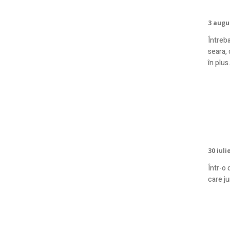
pen
3 augu
Întreba
seara,
în plus.
Cel
pe 
30 iuli
Într-o 
care ju
Sec