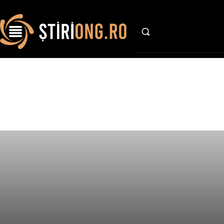
AFACE
Afaceri si Industrii
Casa si Gradina
Diverse Noutati
ITC
Sanatate si Sport
Stiri c