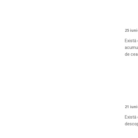
Ce ș
știi
25 iun
Există 
acumula
de ceas
Ce 
pro
21 iun
Există 
descope