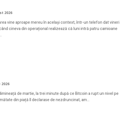
tru depozit în România?
st 2026
rea vine aproape mereu în același context, într-un telefon dat vineri
 când cineva din operațional realizează că luni intră patru camioane
..
e mai populare canale de știri crypto
social media în România
e 2026
dimineață de martie, la trei minute după ce Bitcoin a rupt un nivel pe
mătate din piață îl declarase de nezdruncinat, am...
ond-hand nu înseamnă risc, înseamnă