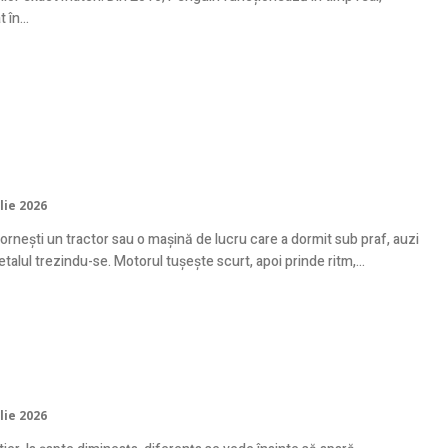
 în...
emul de răcire: ce radiatoare și
unuri merită și cum eviți
raîncălzirea?
lie 2026
ornești un tractor sau o mașină de lucru care a dormit sub praf, auzi
etalul trezindu-se. Motorul tușește scurt, apoi prinde ritm,...
ce sunt casele pe structură metalică
 rapide de construit?
lie 2026