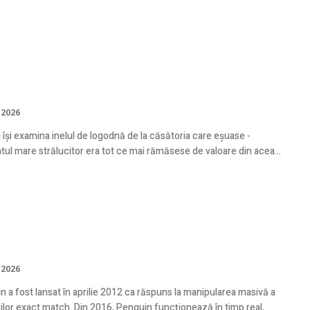
zare diamante: process transparent și
luare profesională
 2026
 își examina inelul de logodnă de la căsătoria care eșuase -
tul mare strălucitor era tot ce mai rămăsese de valoare din acea...
 de des poți repeta același anchor text
 să rănești site-ul?
 2026
 a fost lansat în aprilie 2012 ca răspuns la manipularea masivă a
tch. Din 2016, Penguin funcționează în timp real,