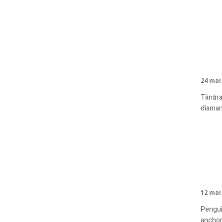
Vân
eva
24 mai
Tânăra
diaman
Cât
fără
12 mai
Penguin
anchorilor exact ma