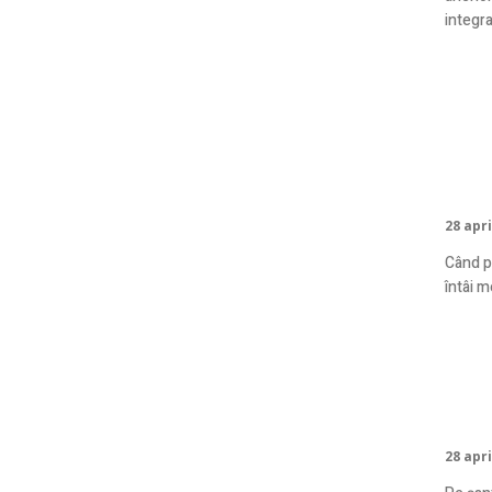
integrat
Sist
furt
sup
28 apri
Când p
întâi m
De 
mai
28 apri