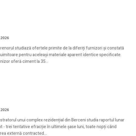
uri materiale construcții: transparență
competitivitate pentru bugetul tău
 2026
enorul studiază ofertele primite de la diferiți furnizori și constată
i uimitoare pentru aceleași materiale aparent identice specificate.
nizor oferă ciment la 35...
icii pază profesionale: protecție activă
a Capitalei
 2026
tratorul unui complex rezidențial din Berceni studia raportul lunar
t - trei tentative efracție în ultimele șase luni, toate nopți când
area externă contracted...