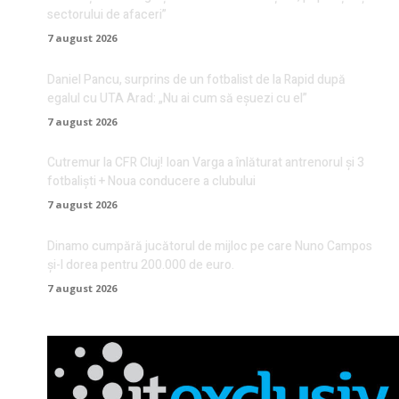
sectorului de afaceri”
7 august 2026
Daniel Pancu, surprins de un fotbalist de la Rapid după
egalul cu UTA Arad: „Nu ai cum să eșuezi cu el”
7 august 2026
Cutremur la CFR Cluj! Ioan Varga a înlăturat antrenorul și 3
fotbaliști + Noua conducere a clubului
7 august 2026
Dinamo cumpără jucătorul de mijloc pe care Nuno Campos
și-l dorea pentru 200.000 de euro.
7 august 2026