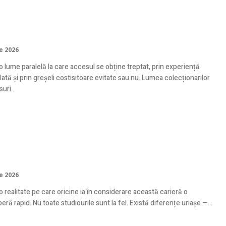
tie un colecționar de ceasuri că tu nu
 încă
ie 2026
o lume paralelă la care accesul se obține treptat, prin experiență
tă și prin greșeli costisitoare evitate sau nu. Lumea colecționarilor
uri...
face diferența dintre un studio
fesionist și unul mediocru?
ie 2026
o realitate pe care oricine ia în considerare această carieră o
ră rapid. Nu toate studiourile sunt la fel. Există diferențe uriașe —...