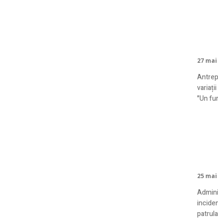
Preț
și 
27 mai
Antrepr
variați
"Un fur
Serv
zon
25 mai
Adminis
inciden
patrul