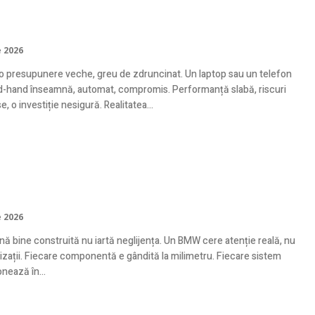
gere informată
e 2026
 o presupunere veche, greu de zdruncinat. Un laptop sau un telefon
-hand înseamnă, automat, compromis. Performanță slabă, riscuri
, o investiție nesigură. Realitatea...
ina ta germană merită mâini care o
leg
e 2026
nă bine construită nu iartă neglijența. Un BMW cere atenție reală, nu
izații. Fiecare componentă e gândită la milimetru. Fiecare sistem
nează în...