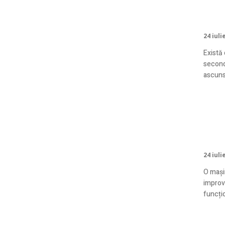
ale
24 iuli
Există
second
ascunse
Maș
înțe
24 iuli
O mași
improv
funcțio