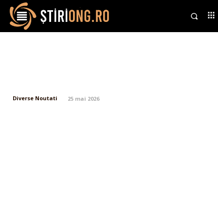
Japonia dezvoltă o aeronavă
hipersonică pentru călători care
poate atinge de două ori viteza…
Diverse Noutati
25 mai 2026