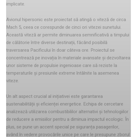
implicate.
Avionul hipersonic este proiectat să atingă o viteză de circa
Mach 5, ceea ce corespunde de cinci ori vitezei sunetului.
Această viteză ar permite diminuarea semnificativă a timpului
de călătorie între diverse destinații, făcând posibilă
traversarea Pacificului în doar câteva ore. Proiectul se
concentrează pe inovația în materiale avansate și dezvoltarea
unor sisteme de propulsie ingenioase care să reziste la
temperaturile și presiunile extreme întâlnite la asemenea
viteze.
Un alt aspect crucial al inițiativei este garantarea
sustenabilității și eficienței energetice. Echipa de cercetare
analizează utilizarea combustibililor alternativi și tehnologiilor
de reducere a emisiilor pentru a diminua impactul ecologic. În
plus, se pune un accent special pe siguranța pasagerilor,
având în vedere provocările unice pe care le presupune zborul