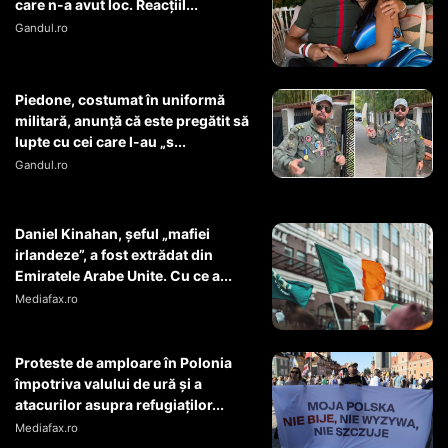
care n-a avut loc. Reacțiil...
Gandul.ro
Piedone, costumat în uniformă
militară, anunță că este pregătit să
lupte cu cei care l-au „s...
Gandul.ro
Daniel Kinahan, șeful „mafiei
irlandeze”, a fost extrădat din
Emiratele Arabe Unite. Cu ce a...
Mediafax.ro
Proteste de amploare în Polonia
împotriva valului de ură și a
atacurilor asupra refugiaților...
Mediafax.ro