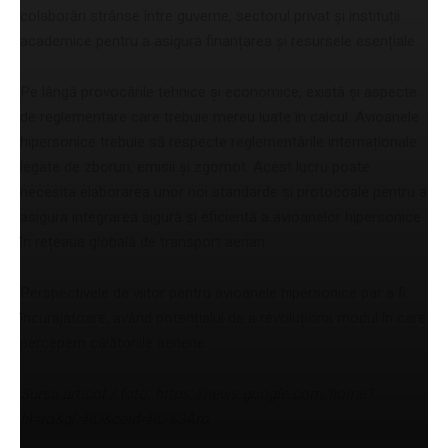
colaborări strânse între guverne, sectorul privat și instituții
academice pentru a asigura finanțarea și resursele esențiale.
Pe lângă provocările tehnice și economice, există și aspecte
de reglementare care trebuie mereu luate în calcul. Avioanele
hipersonice trebuie să respecte reglementările internaționale
legate de zboruri, emisii și zgomot. Acest lucru poate
necesita elaborarea unor noi standarde și protocoale pentru a
asigura integrarea sigură și eficientă a avioanelor hipersonice
în rețeaua globală de transport aerian.
Perspectivele de viitor pentru avioanele hipersonice par a fi
încurajatoare, având potențialul de a revoluționa modul în care
percepem călătoriile aeriene.
Sursa articol / foto: https://news.google.com/home?
hl=ro&gl=RO&ceid=RO%3Aro