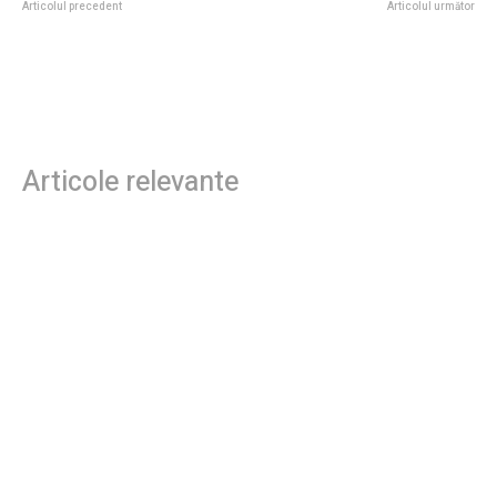
Articolul precedent
Articolul următor
Servicii pază profesionale:
Liderul UDMR cere demisia
protecție activă zona Capitalei
ministrului Culturii după o
înregistrare în care Demeter
utilizează un limbaj obscen…
Articole relevante