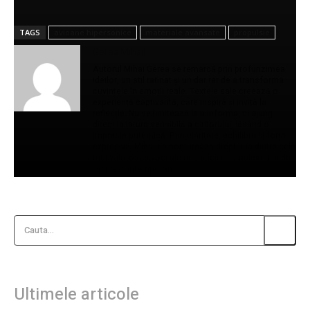
TAGS
avioane hipersonice
materiale avansate
propulsie
Gerea Mihail
Autorul Mihai Gerea se remarcă prin profunzimea
ideilor, un stil rafinat și un dar rar de a transforma
cuvintele în emoții reale. Textele sale creează o
experiență captivantă, care inspiră și invită la
reflecție. Nu se limitează la a informa, ci ajung
direct la latura sensibilă a cititorului, lăsând o
impresie puternică. Prin claritate, echilibru și forță
expresivă, Mihai se conturează drept una dintre cele
mai valoroase voci ale eseisticii și jurnalismului de
opinie contemporan.
Cauta...
Ultimele articole