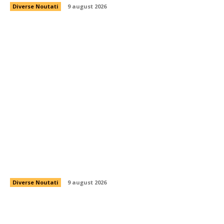
Diverse Noutati
9 august 2026
Transfer remarcat anunțat în ziua partidei:
„Portar de echipă națională”
Diverse Noutati
9 august 2026