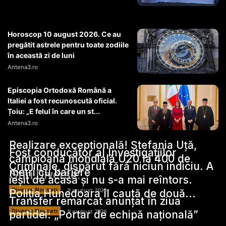
Horoscop 10 august 2026. Ce au
pregătit astrele pentru toate zodiile
în această zi de luni
Antena3.ro
Episcopia Ortodoxă Română a
Italiei a fost recunoscută oficial.
Țoiu: „E felul în care un st...
Antena3.ro
Realizare excepțională! Ștefania Uță,
Fost conducător al Investigațiilor
campioană mondială U20 la 400 de
Criminale, dispărut fără niciun indiciu. A
metri cu bariere
Stiri Diverse:
ieșit de acasă și nu s-a mai reîntors.
Diverse Noutati
9 august 2026
Poliția Hunedoara îl caută de două...
Transfer remarcat anunțat în ziua
Diverse Noutati
9 august 2026
partidei: „Portar de echipă națională”