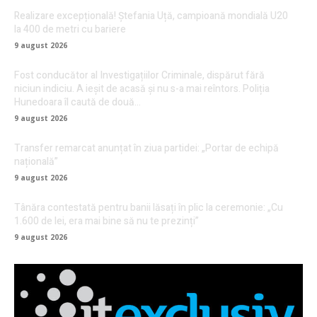
Realizare excepțională! Ștefania Uță, campioană mondială U20
la 400 de metri cu bariere
9 august 2026
Fost conducător al Investigațiilor Criminale, dispărut fără
niciun indiciu. A ieșit de acasă și nu s-a mai reîntors. Poliția
Hunedoara îl caută de două...
9 august 2026
Transfer remarcat anunțat în ziua partidei: „Portar de echipă
națională”
9 august 2026
Tânăra contestată pentru banii lăsați în plic la ceremonie: „Cu
1.600 de lei, era mai bine să nu te prezinți”
9 august 2026