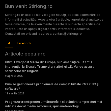
Bun venit Stiriong.ro
Stiriong.ro un site de știri / blog de noutăți, dedicat diseminării de
informații și actualități. Acesta oferă articole, reportaje și analize pe
teme diverse, de la evenimente curente la subiecte specifice de
interes. Este un spațiu digital pentru informare și educație.
Contactati-ne oricand la adresa: contact@stiriong.ro
Facebook
Articole populare
Ultimul avanpost MAGA din Europa, sub amenințare. Efectul
intervenției lui Donald Trump și al vizitei lui J.D. Vance asupra
scrutinelor din Ungaria
9 aprilie 2026
Cum se gestionează problemele de compatibilitate între CNC și
software?
18 aprilie 2026
Prognoza vremii pentru următoarele 4 săptămâni: temperaturi mai
ridicate decât media sezonului, spun meteorologii
10 aprilie 2026