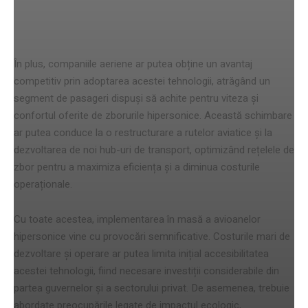
Impactul asupra industriei aviatice
În plus, companiile aeriene ar putea obține un avantaj
competitiv prin adoptarea acestei tehnologii, atrăgând un
segment de pasageri dispuși să achite pentru viteza și
confortul oferite de zborurile hipersonice. Această schimbare
ar putea conduce la o restructurare a rutelor aviatice și la
dezvoltarea de noi hub-uri de transport, optimizând rețelele de
zbor pentru a maximiza eficiența și a diminua costurile
operaționale.
Cu toate acestea, implementarea în masă a avioanelor
hipersonice vine cu provocări semnificative. Costurile mari de
dezvoltare și operare ar putea limita inițial accesibilitatea
acestei tehnologii, fiind necesare investiții considerabile din
partea guvernelor și a sectorului privat. De asemenea, trebuie
abordate preocupările legate de impactul ecologic,