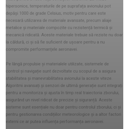
hipersonice, temperaturile de pe suprafața avionului pot
depăși 1000 de grade Celsius, motiv pentru care este
necesară utilizarea de materiale avansate, precum aliaje
metalice și materiale compozite cu rezistență termică și
mecanică ridicată. Aceste materiale trebuie să reziste nu doar
la căldură, ci și să fie suficient de ușoare pentru a nu
compromite performanțele aeronavei.
Pe lângă propulsie și materialele utilizate, sistemele de
control și navigație sunt dezvoltate cu scopul de a asigura
stabilitatea și manevrabilitatea avionului la aceste viteze.
Algoritmi avansați și senzori de ultimă generație sunt integrați
pentru a monitoriza și ajusta în timp real traiectoria zborului,
asigurând un nivel ridicat de precizie și siguranță. Aceste
sisteme sunt esențiale nu doar pentru controlul zborului, ci și
pentru gestionarea condițiilor meteorologice și a altor factori
externi ce ar putea influența performanța aeronavei.