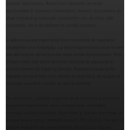
vitezele hipersonice. Acest lucru necesită cercetări
aprofundate în domeniul materialelor, inclusiv dezvoltarea de
aliaje metalice și materiale compozite care să ofere atât
rezistență, cât și durabilitate în condiții extreme.
O altă provocare importantă este conectată de siguranța
pasagerilor și a echipajului. La viteze hipersonice, orice eroare
sau defecțiune tehnică poate avea urmări devastatoare. Prin
urmare, este vital să se dezvolte sisteme de siguranță și
control extrem de fiabile și precise. Acestea trebuie să fie
capabile să facă față unor situații de urgență și să asigure o
navigație exactă în condiții de viteză extremă.
De asemenea, costurile implicate în dezvoltarea și operarea
avioanelor hipersonice sunt considerabile. Investițiile
necesare pentru cercetare, dezvoltare și testare sunt mari, iar
recuperarea acestor cheltuieli poate fi dificultoasă, mai ales în
etapele incipiente ale implementării. Acest lucru impune