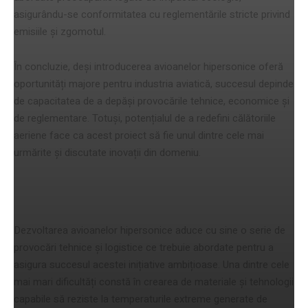
asigurându-se conformitatea cu reglementările stricte privind
emisiile și zgomotul.
În concluzie, deși introducerea avioanelor hipersonice oferă
oportunități majore pentru industria aviatică, succesul depinde
de capacitatea de a depăși provocările tehnice, economice și
de reglementare. Totuși, potențialul de a redefini călătoriile
aeriene face ca acest proiect să fie unul dintre cele mai
urmărite și discutate inovații din domeniu.
Provocări și viziuni de viitor
Dezvoltarea avioanelor hipersonice aduce cu sine o serie de
provocări tehnice și logistice ce trebuie abordate pentru a
asigura succesul acestei inițiative ambițioase. Una dintre cele
mai mari dificultăți constă în crearea de materiale și tehnologii
capabile să reziste la temperaturile extreme generate de