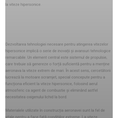
la viteze hipersonice.
Tehnologia din spatele acestor
viteze
Dezvoltarea tehnologiei necesare pentru atingerea vitezelor
hipersonice implică o serie de inovații și avansuri tehnologice
remarcabile. Un element central este sistemul de propulsie,
care trebuie să genereze o forță suficientă pentru a menține
aeronava la viteze extrem de mari. În acest sens, cercetătorii
lucrează la motoare scramjet, special concepute pentru a
funcționa eficient la viteze hipersonice, folosind aerul
atmosferic ca agent de combustie și eliminând astfel
necesitatea oxigenului lichid la bord.
Materialele utilizate în construcția aeronavei sunt la fel de
vitale pentru a face față condițiilor extreme. La viteze