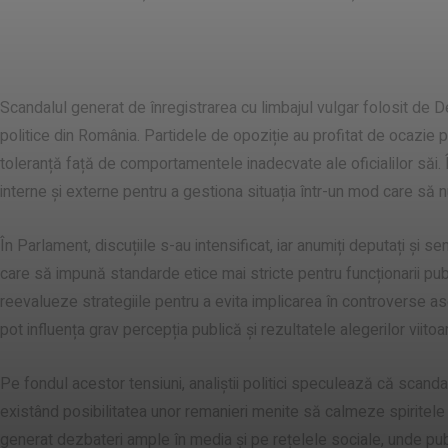
Impactul asupra scenei politice
Scandalul generat de înregistrarea cu limbajul vulgar folosit de
politice din România. Partidele de opoziție au profitat de ocazie p
toleranță față de comportamentele inadecvate ale oficialilor săi. 
interne și externe pentru a gestiona situația într-un mod care să 
În Parlament, discuțiile s-au intensificat, iar anumiți deputați și 
care să impună standarde etice mai stricte pentru funcționarii publici.
reevalueze strategiile pentru a evita implicarea în controverse as
pot influența grav percepția publică și rezultatele alegerilor viitoa
Pe fondul acestor tensiuni, analiștii politici speculează că scandal
existând posibilitatea unor remanieri menite să calmeze spiritele ș
generat dezbateri ample în media și pe rețelele sociale, unde pu