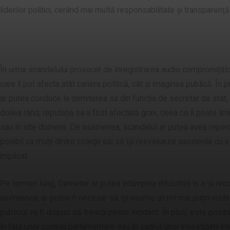
liderilor politici, cerând mai multă responsabilitate și transparenț
Consecințe pentru Demeter
În urma scandalului provocat de înregistrarea audio compromiță
care îi pot afecta atât cariera politică, cât și imaginea publică. În
ar putea conduce la demiterea sa din funcția de secretar de stat, 
doilea rând, reputația sa a fost afectată grav, ceea ce îi poate lim
sau în alte domenii. De asemenea, scandalul ar putea avea repercus
posibil ca mulți dintre colegii săi să își reevalueze asocierile cu 
implicat.
Pe termen lung, Demeter ar putea întâmpina dificultăți în a-și recon
asemenea, ar putea fi necesar să își asume un rol mai puțin vizibil
publicul va fi dispus să treacă peste incident. În plus, este posib
în fața unor comisii parlamentare sau în cadrul unor investigații 