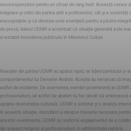
necorespunzător pentru un oficial de rang înalt. Această cerere a
indignare și critici din partea atât a politicienilor, cât și a soci
inacceptabile și că demisia este esențială pentru a păstra integritat
de presă, liderul UDMR a accentuat că situația generată este inac
a restabili încrederea publicului în Ministerul Culturii.
Reacții din partea UDMR
Reacțiile din partea UDMR au apărut rapid, iar liderii partidului și
comportamentul lui Demeter András. Aceștia au remarcat că imagi
astfel de incidente. De asemenea, membri proeminenți ai UDMR au
profesionalism, iar astfel de abateri nu fac decât să umbrească ef
sprijine diversitatea culturală. UDMR a solicitat și o analiză inter
în această situație, discutând și despre măsurile necesare pentru a
acestor evenimente, UDMR își reafirmă angajamentul de a colabora
de respect reciproc și profesionalism în administrația publică.