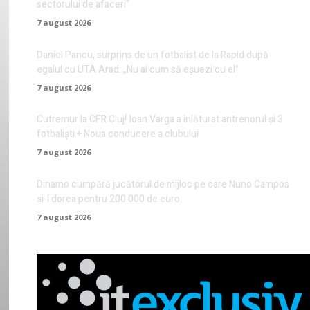
sectorului de afaceri”
7 august 2026
Daniel Pancu, surprins de un fotbalist de la Rapid după
egalul cu UTA Arad: „Nu ai cum să eșuezi cu el”
7 august 2026
Cutremur la CFR Cluj! Ioan Varga a înlăturat antrenorul și 3
fotbaliști + Noua conducere a clubului
7 august 2026
Dinamo cumpără jucătorul de mijloc pe care Nuno Campos
și-l dorea pentru 200.000 de euro.
7 august 2026