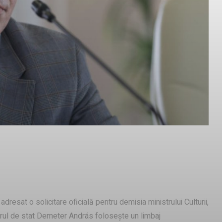
Pinterest
WhatsApp
rii
sat o solicitare oficială pentru demisia ministrului Culturii,
tarul de stat Demeter András folosește un limbaj