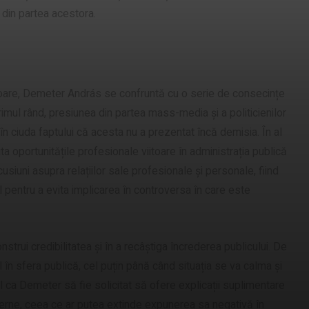
ă din partea acestora.
toare, Demeter András se confruntă cu o serie de consecințe
 primul rând, presiunea din partea mass-media și a politicienilor
în ciuda faptului că acesta nu a prezentat încă demisia. În al
ita oportunitățile profesionale viitoare în administrația publică
iuni asupra relațiilor sale profesionale și personale, fiind
el pentru a evita implicarea în controversa în care este
strui credibilitatea și în a recâștiga încrederea publicului. De
 în sfera publică, cel puțin până când situația se va calma și
il ca Demeter să fie solicitat să ofere explicații suplimentare
interne, ceea ce ar putea extinde expunerea sa negativă în