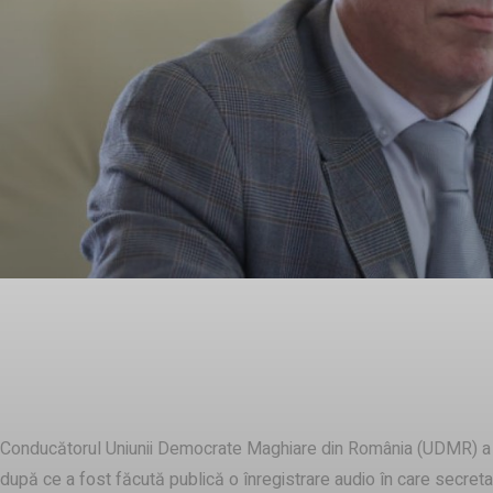
Facebook
Twitter
Acțiune
Cererea de demisie a ministrului Cultu
Conducătorul Uniunii Democrate Maghiare din România (UDMR) a adre
după ce a fost făcută publică o înregistrare audio în care secre