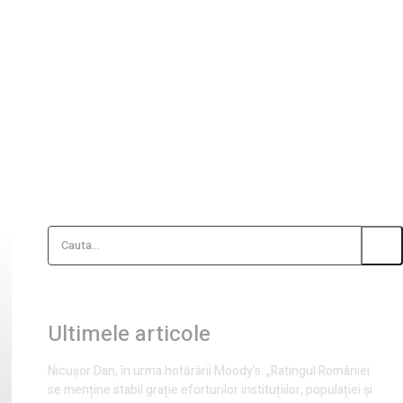
Cauta...
Ultimele articole
Nicușor Dan, în urma hotărârii Moody’s: „Ratingul României
se menține stabil grație eforturilor instituțiilor, populației și