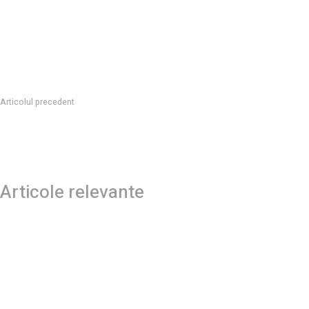
Articolul precedent
Japonia dezvoltă o aeronavă hipersonică pentru călători care poate ati
Articole relevante