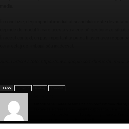
media.
În concluzie, deși impactul imediat al scandalului este devastat
depinde de modul în care acesta va alege să gestioneze situația și
În acest context, un pas important ar putea fi asumarea responsabi
cei afectați de limbajul său inadecvat.
Sursa articol / foto: https://news.google.com/home?hl=ro&g
TAGS
demisie
limbaj
scandal
Gerea Mihail
Autorul Mihai Gerea se remarcă prin profunzimea ideilor, un 
Textele sale creează o experiență captivantă, care inspiră și
sensibilă a cititorului, lăsând o impresie puternică. Prin c
cele mai valoroase voci ale eseisticii și jurnalismului de