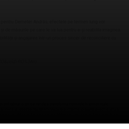
or pentru Demeter András, efectele pe termen lung vor
 de măsurile pe care le va lua pentru a-și reabilita imaginea.
lității și angajarea într-un proces sincer de reconciliere cu
l=RO&ceid=RO%3Aro
stil rafinat și un dar rar de a transforma cuvintele în emoții reale.
 invită la reflecție. Nu se limitează la a informa, ci ajung direct la latura
laritate, echilibru și forță expresivă, Mihai se conturează drept una dintre
 opinie contemporan.