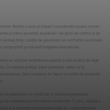
 Demeter András a avut un impact considerabil asupra scenei
entru a critica guvernul, acuzându-l de lipsă de control și de
În același timp, coaliția de guvernare se confruntă cu presiuni
nu compromită și mai mult imaginea executivului.
senatori au solicitat dezbaterea urgentă a unui proiect de lege
 În culisele politicii, liderii partidelor caută să își
emănătoare, fiind conștienți de faptul că astfel de incidente
re.
ul ar putea duce la modificări în structura guvernului,
i să restabilească încrederea cetățenilor. În plus, situația a
blicul și-a exprimat nemulțumirea față de comportamentul