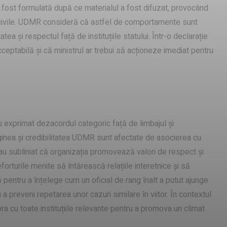
 fost formulată după ce materialul a fost difuzat, provocând
etății civile. UDMR consideră că astfel de comportamente sunt
ea și respectul față de instituțiile statului. Într-o declarație
ceptabilă și că ministrul ar trebui să acționeze imediat pentru
-au exprimat dezacordul categoric față de limbajul și
nea și credibilitatea UDMR sunt afectate de asocierea cu
 subliniat că organizația promovează valori de respect și
orturile menite să întărească relațiile interetnice și să
nă pentru a înțelege cum un oficial de rang înalt a putut ajunge
 preveni repetarea unor cazuri similare în viitor. În contextul
 cu toate instituțiile relevante pentru a promova un climat