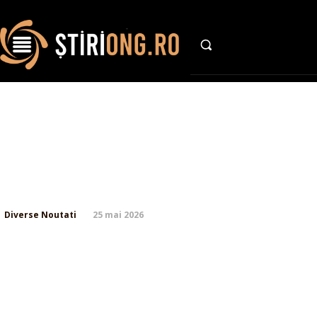
AFACE
Liderul UDMR cere demisia m
o înregistrare în care Deme
obscen…
25 mai 2026
Diverse Noutati