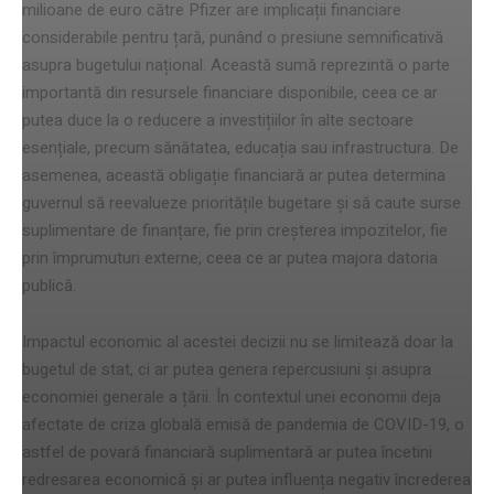
milioane de euro către Pfizer are implicații financiare
considerabile pentru țară, punând o presiune semnificativă
asupra bugetului național. Această sumă reprezintă o parte
importantă din resursele financiare disponibile, ceea ce ar
putea duce la o reducere a investițiilor în alte sectoare
esențiale, precum sănătatea, educația sau infrastructura. De
asemenea, această obligație financiară ar putea determina
guvernul să reevalueze prioritățile bugetare și să caute surse
suplimentare de finanțare, fie prin creșterea impozitelor, fie
prin împrumuturi externe, ceea ce ar putea majora datoria
publică.
Impactul economic al acestei decizii nu se limitează doar la
bugetul de stat, ci ar putea genera repercusiuni și asupra
economiei generale a țării. În contextul unei economii deja
afectate de criza globală emisă de pandemia de COVID-19, o
astfel de povară financiară suplimentară ar putea încetini
redresarea economică și ar putea influența negativ încrederea