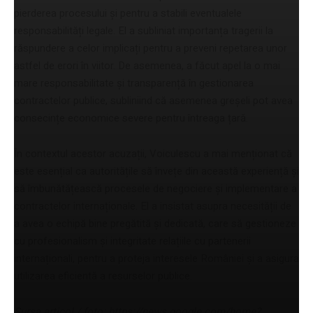
pierderea procesului și pentru a stabili eventualele
responsabilități legale. El a subliniat importanța tragerii la
răspundere a celor implicați pentru a preveni repetarea unor
astfel de erori în viitor. De asemenea, a făcut apel la o mai
mare responsabilitate și transparență în gestionarea
contractelor publice, subliniind că asemenea greșeli pot avea
consecințe economice severe pentru întreaga țară.
În contextul acestor acuzații, Voiculescu a mai menționat că
este esențial ca autoritățile să învețe din această experiență și
să îmbunătățească procesele de negociere și implementare a
contractelor internaționale. El a insistat asupra necesității de
a avea o echipă bine pregătită și dedicată, care să gestioneze
cu profesionalism și integritate relațiile cu partenerii
internaționali, pentru a proteja interesele României și a asigura
utilizarea eficientă a resurselor publice.
Sursa articol / foto: https://news.google.com/home?