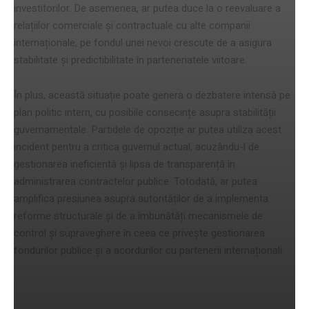
investitorilor. De asemenea, ar putea duce la o reevaluare a
relațiilor comerciale și contractuale cu alte companii
internaționale, pe fondul unei nevoi crescute de a asigura
stabilitate și predictibilitate în parteneriatele viitoare.
În plus, această situație poate genera o dezbatere intensă pe
plan politic intern, cu posibile consecințe asupra stabilității
guvernamentale. Partidele de opoziție ar putea utiliza acest
incident pentru a critica guvernul actual, acuzându-l de
gestionarea ineficientă și lipsa de transparență în
administrarea contractelor publice. Totodată, ar putea
amplifica presiunea asupra autorităților de a implementa
reforme structurale și de a îmbunătăți mecanismele de
control și supraveghere în ceea ce privește gestionarea
fondurilor publice și a acordurilor cu partenerii internaționali.
Persoanele acuzate de Vlad