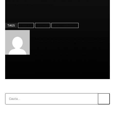
hl=ro&gl=RO&ceid=RO%3Aro
TAGS
contract
instanță
responsabilitate
Gerea Mihail
Autorul Mihai Gerea se remarcă prin profunzimea
ideilor, un stil rafinat și un dar rar de a transforma
cuvintele în emoții reale. Textele sale creează o
experiență captivantă, care inspiră și invită la
reflecție. Nu se limitează la a informa, ci ajung
direct la latura sensibilă a cititorului, lăsând o
impresie puternică. Prin claritate, echilibru și forță
expresivă, Mihai se conturează drept una dintre cele
mai valoroase voci ale eseisticii și jurnalismului de
opinie contemporan.
Cauta...