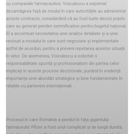
cu companiile farmaceutice. Voiculescu a exprimat
dezamăgirea față de modul în care autoritățile au administrat
aceste contracte, considerând că au fost luate decizii pripite
care au generat pierderi semnificative pentru bugetul național.
El a accentuat necesitatea unei analize detaliate și a unei
revizuiri a modului în care sunt negociate și implementate
astfel de acorduri, pentru a preveni repetarea acestor situații
în viitor. De asemenea, Voiculescu a solicitat o
responsabilitate sporită și profesionalism din partea celor
implicați în aceste procese decizionale, punând în evidență
importanța unei abordări strategice și bine fundamentate în
relațiile cu partenerii internaționali.
Detalii despre procesul pierdut
Procesul în care România a pierdut în fața gigantului
farmaceutic Pfizer a fost unul complicat și de lungă durată,