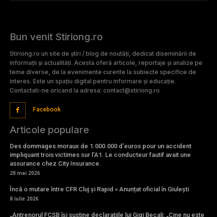
Bun venit Stiriong.ro
Stiriong.ro un site de știri / blog de noutăți, dedicat diseminării de
informații și actualități. Acesta oferă articole, reportaje și analize pe
teme diverse, de la evenimente curente la subiecte specifice de
interes. Este un spațiu digital pentru informare și educație.
Contactati-ne oricand la adresa: contact@stiriong.ro
Facebook
Articole populare
Des dommages moraux de 1.000.000 d’euros pour un accident
impliquant trois victimes sur l’A1. Le conducteur fautif avait une
assurance chez City Insurance.
28 mai 2026
Încă o mutare între CFR Cluj și Rapid » Anunțat oficial în Giulești
8 iulie 2026
„Antrenorul FCSB își susține declarațiile lui Gigi Becali: „Cine nu este