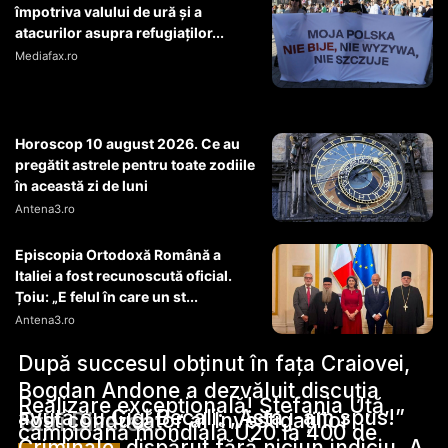
împotriva valului de ură și a
atacurilor asupra refugiaților...
Mediafax.ro
Horoscop 10 august 2026. Ce au
pregătit astrele pentru toate zodiile
în această zi de luni
Antena3.ro
Episcopia Ortodoxă Română a
Italiei a fost recunoscută oficial.
Țoiu: „E felul în care un st...
Antena3.ro
După succesul obținut în fața Craiovei,
Bogdan Andone a dezvăluit discuția
Realizare excepțională! Ștefania Uță,
avută cu Gigi Becali: „Asta i-am spus!”
Stiri Diverse:
Fost conducător al Investigațiilor
campioană mondială U20 la 400 de
Criminale, dispărut fără niciun indiciu. A