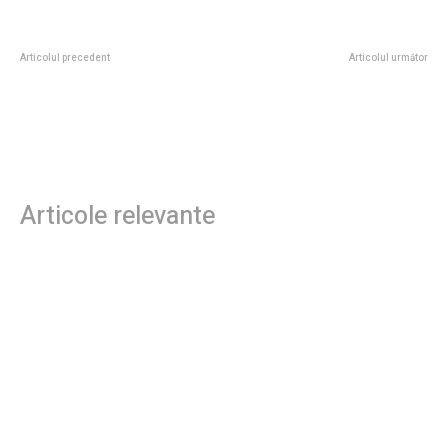
Articolul precedent
Articolul următor
Tricourile personalizate cu
Primăria Capitalei plănuiește să
desene inspirate din natură: când
renunțe la parcarea fără plată
garderoba devine o pânză vie
pentru mașinile electrice și
hibride. CGMB deliberă…
Articole relevante