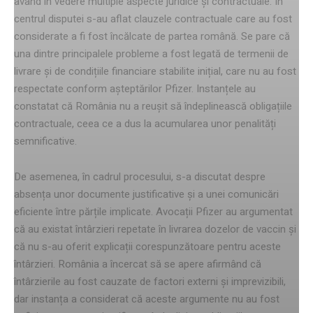
având în vedere multiple aspecte juridice și contractuale. În
centrul disputei s-au aflat clauzele contractuale care au fost
considerate a fi fost încălcate de partea română. Se pare că
una dintre principalele probleme a fost legată de termenii de
livrare și de condițiile financiare stabilite inițial, care nu au fost
respectate conform așteptărilor Pfizer. Instanțele au
constatat că România nu a reușit să îndeplinească obligațiile
contractuale, ceea ce a dus la acumularea unor penalități
semnificative.
De asemenea, în cadrul procesului, s-a discutat despre
absența unor documente justificative și a unei comunicări
eficiente între părțile implicate. Avocații Pfizer au argumentat
că au existat întârzieri repetate în livrarea dozelor de vaccin și
că nu s-au oferit explicații corespunzătoare pentru aceste
întârzieri. România a încercat să se apere afirmând că
întârzierile au fost cauzate de factori externi și imprevizibili,
dar instanța a considerat că aceste argumente nu au fost