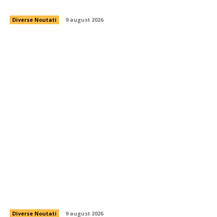
mondială U20 la 400 de metri cu bariere
Diverse Noutati
9 august 2026
Fost conducător al Investigațiilor Criminale,
dispărut fără niciun indiciu. A ieșit de acasă și
nu s-a mai reîntors. Poliția Hunedoara îl caută de
două...
Diverse Noutati
9 august 2026