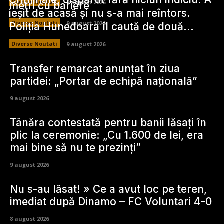
Diverse Noutati
9 august 2026
metri cu bariere
ieșit de acasă și nu s-a mai reîntors.
Diverse Noutati
9 august 2026
Poliția Hunedoara îl caută de două...
Diverse Noutati
9 august 2026
Transfer remarcat anunțat în ziua
partidei: „Portar de echipă națională”
9 august 2026
Tânăra contestată pentru banii lăsați în
plic la ceremonie: „Cu 1.600 de lei, era
mai bine să nu te prezinți”
9 august 2026
Nu s-au lăsat! » Ce a avut loc pe teren,
imediat după Dinamo – FC Voluntari 4-0
8 august 2026