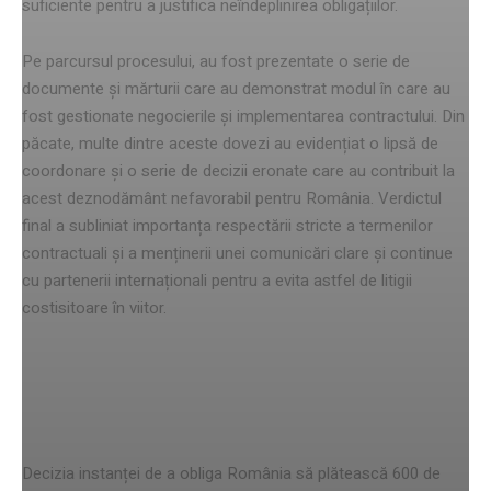
suficiente pentru a justifica neîndeplinirea obligațiilor.
Pe parcursul procesului, au fost prezentate o serie de
documente și mărturii care au demonstrat modul în care au
fost gestionate negocierile și implementarea contractului. Din
păcate, multe dintre aceste dovezi au evidențiat o lipsă de
coordonare și o serie de decizii eronate care au contribuit la
acest deznodământ nefavorabil pentru România. Verdictul
final a subliniat importanța respectării stricte a termenilor
contractuali și a menținerii unei comunicări clare și continue
cu partenerii internaționali pentru a evita astfel de litigii
costisitoare în viitor.
Implicațiile financiare pentru
România
Decizia instanței de a obliga România să plătească 600 de