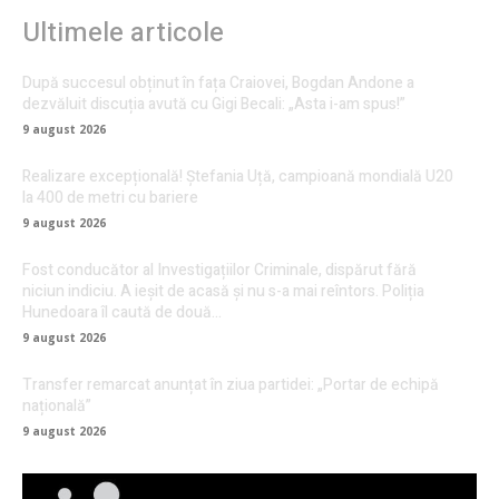
Ultimele articole
După succesul obținut în fața Craiovei, Bogdan Andone a
dezvăluit discuția avută cu Gigi Becali: „Asta i-am spus!”
9 august 2026
Realizare excepțională! Ștefania Uță, campioană mondială U20
la 400 de metri cu bariere
9 august 2026
Fost conducător al Investigațiilor Criminale, dispărut fără
niciun indiciu. A ieșit de acasă și nu s-a mai reîntors. Poliția
Hunedoara îl caută de două...
9 august 2026
Transfer remarcat anunțat în ziua partidei: „Portar de echipă
națională”
9 august 2026