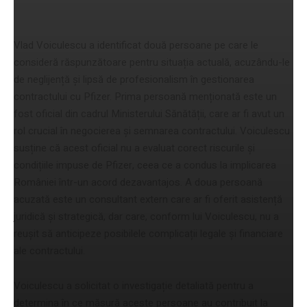
Voiculescu
Vlad Voiculescu a identificat două persoane pe care le
consideră răspunzătoare pentru situația actuală, acuzându-le
de neglijență și lipsă de profesionalism în gestionarea
contractului cu Pfizer. Prima persoană menționată este un
fost oficial din cadrul Ministerului Sănătății, care ar fi avut un
rol crucial în negocierea și semnarea contractului. Voiculescu
susține că acest oficial nu a evaluat corect riscurile și
condițiile impuse de Pfizer, ceea ce a condus la implicarea
României într-un acord dezavantajos. A doua persoană
acuzată este un consultant extern care ar fi oferit asistență
juridică și strategică, dar care, conform lui Voiculescu, nu a
reușit să anticipeze posibilele complicații legale și financiare
ale contractului.
Voiculescu a solicitat o investigație detaliată pentru a
determina în ce măsură aceste persoane au contribuit la