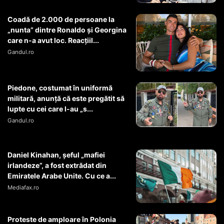
Coadă de 2.000 de persoane la
„nunta” dintre Ronaldo și Georgina
care n-a avut loc. Reacțiil...
Gandul.ro
Piedone, costumat în uniformă
militară, anunță că este pregătit să
lupte cu cei care l-au „s...
Gandul.ro
Daniel Kinahan, șeful „mafiei
irlandeze”, a fost extrădat din
Emiratele Arabe Unite. Cu ce a...
Mediafax.ro
Proteste de amploare în Polonia