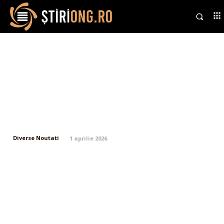
Vlad Voiculescu răspunde după
înfrângerea în cazul cu Pfizer, în
care România este obligată să
plătească 600 de milioane de
euro, acuzând două persoane.
Diverse Noutati
1 aprilie 2026