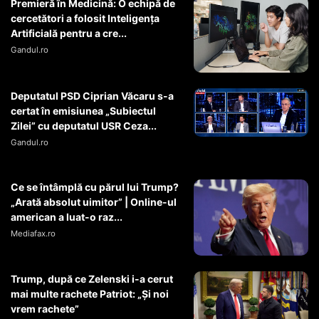
Premieră în Medicină: O echipă de
cercetători a folosit Inteligența
Artificială pentru a cre...
Gandul.ro
Deputatul PSD Ciprian Văcaru s-a
certat în emisiunea „Subiectul
Zilei” cu deputatul USR Ceza...
Gandul.ro
Ce se întâmplă cu părul lui Trump?
„Arată absolut uimitor” | Online-ul
american a luat-o raz...
Mediafax.ro
Trump, după ce Zelenski i-a cerut
mai multe rachete Patriot: „Și noi
vrem rachete”