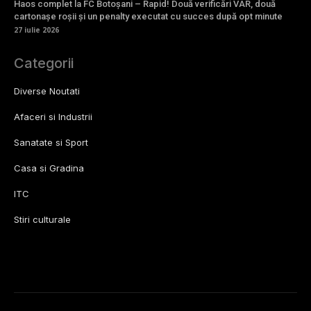
Haos complet la FC Botoșani – Rapid! Două verificări VAR, două
cartonașe roșii și un penalty executat cu succes după opt minute
27 iulie 2026
Categorii
Diverse Noutati
Afaceri si Industrii
Sanatate si Sport
Casa si Gradina
ITC
Stiri culturale