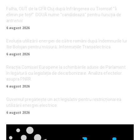
Folha, OUT de la CFR Cluj după înfrângerea cu Tromsø! ”Îi
elimin pe toți!”. DOUĂ nume ”candidează” pentru funcția de
antrenor
6 august 2026
Evoluția utilizării energiei de către români după îndemnurile lui
Ilie Bolojan pentru măsură. Informațiile Transelectrica
6 august 2026
Reacția Comisiei Europene la schimbările aduse de Parlament
în legătură cu legislația de decarbonizare. Analiza efectelor
asupra PNRR.
6 august 2026
Guvernul pregătește un act legislativ pentru restricționarea
utilizării energiei electrice.
6 august 2026