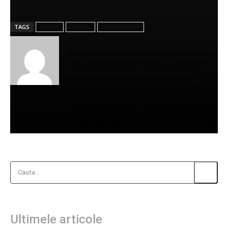
TAGS
afaceri
cereale
infrastructură
Gerea Mihail
Autorul Mihai Gerea se remarcă prin profunzimea
ideilor, un stil rafinat și un dar rar de a transforma
cuvintele în emoții reale. Textele sale creează o
experiență captivantă, care inspiră și invită la
reflecție. Nu se limitează la a informa, ci ajung
direct la latura sensibilă a cititorului, lăsând o
impresie puternică. Prin claritate, echilibru și forță
expresivă, Mihai se conturează drept una dintre cele
mai valoroase voci ale eseisticii și jurnalismului de
opinie contemporan.
Cauta...
Ultimele articole