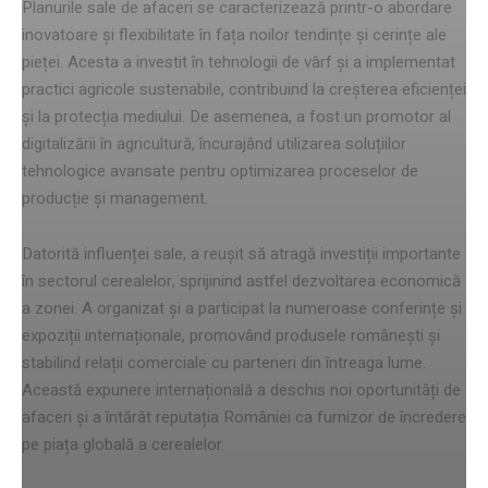
Planurile sale de afaceri se caracterizează printr-o abordare
inovatoare și flexibilitate în fața noilor tendințe și cerințe ale
pieței. Acesta a investit în tehnologii de vârf și a implementat
practici agricole sustenabile, contribuind la creșterea eficienței
și la protecția mediului. De asemenea, a fost un promotor al
digitalizării în agricultură, încurajând utilizarea soluțiilor
tehnologice avansate pentru optimizarea proceselor de
producție și management.
Datorită influenței sale, a reușit să atragă investiții importante
în sectorul cerealelor, sprijinind astfel dezvoltarea economică
a zonei. A organizat și a participat la numeroase conferințe și
expoziții internaționale, promovând produsele românești și
stabilind relații comerciale cu parteneri din întreaga lume.
Această expunere internațională a deschis noi oportunități de
afaceri și a întărât reputația României ca furnizor de încredere
pe piața globală a cerealelor.