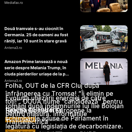
Mediafax.ro
Două tramvaie s-au ciocnit în
Germania. 25 de oameni au fost
răniți, iar 10 sunt în stare gravă
Antena3.ro
Amazon Prime lansează o nouă
serie despre Melania Trump, în
ciuda pierderilor uriașe de la p...
Antena3.ro
Folha, OUT de la CFR Cluj după
înfrângerea cu Tromsø! ”Îi elimin pe
Evoluția utilizării energiei de către
toți!”. DOUĂ nume ”candidează” pentru
români după îndemnurile lui Ilie Bolojan
funcția de antrenor
Stiri Diverse:
Reacția Comisiei Europene la
pentru măsură. Informațiile
schimbările aduse de Parlament în
Diverse Noutati
6 august 2026
Transelectrica
legătură cu legislația de decarbonizare.
Diverse Noutati