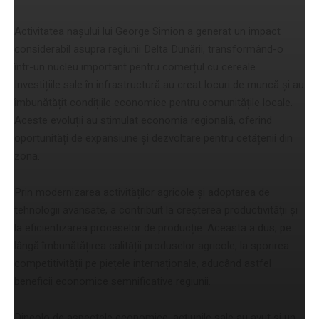
Activitatea nașului lui George Simion a generat un impact
considerabil asupra regiunii Delta Dunării, transformând-o
într-un nucleu important pentru comerțul cu cereale.
Investițiile sale în infrastructură au creat locuri de muncă și au
îmbunătățit condițiile economice pentru comunitățile locale.
Aceste evoluții au stimulat economia regională, oferind
oportunități de expansiune și dezvoltare pentru cetățenii din
zona.
Prin modernizarea activităților agricole și adoptarea de
tehnologii avansate, a contribuit la creșterea productivității și
la eficientizarea proceselor de producție. Aceasta a dus, pe
lângă îmbunătățirea calității produselor agricole, la sporirea
competitivității pe piețele internaționale, aducând astfel
beneficii economice semnificative regiunii.
Dincolo de aspectele economice, acțiunile sale au avut și un