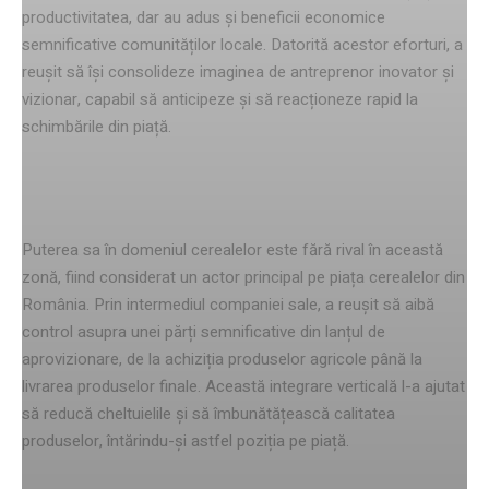
productivitatea, dar au adus și beneficii economice
semnificative comunităților locale. Datorită acestor eforturi, a
reușit să își consolideze imaginea de antreprenor inovator și
vizionar, capabil să anticipeze și să reacționeze rapid la
schimbările din piață.
Autoritatea în domeniul cerealelor
Puterea sa în domeniul cerealelor este fără rival în această
zonă, fiind considerat un actor principal pe piața cerealelor din
România. Prin intermediul companiei sale, a reușit să aibă
control asupra unei părți semnificative din lanțul de
aprovizionare, de la achiziția produselor agricole până la
livrarea produselor finale. Această integrare verticală l-a ajutat
să reducă cheltuielile și să îmbunătățească calitatea
produselor, întărindu-și astfel poziția pe piață.