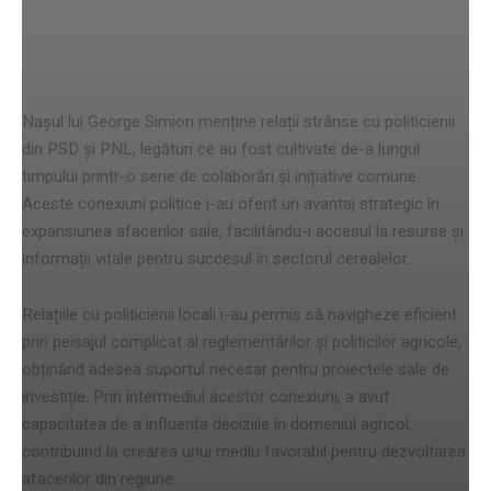
Conexiuni cu politicienii PSD și
PNL
Nașul lui George Simion menține relații strânse cu politicienii
din PSD și PNL, legături ce au fost cultivate de-a lungul
timpului printr-o serie de colaborări și inițiative comune.
Aceste conexiuni politice i-au oferit un avantaj strategic în
expansiunea afacerilor sale, facilitându-i accesul la resurse și
informații vitale pentru succesul în sectorul cerealelor.
Relațiile cu politicienii locali i-au permis să navigheze eficient
prin peisajul complicat al reglementărilor și politicilor agricole,
obținând adesea suportul necesar pentru proiectele sale de
investiție. Prin intermediul acestor conexiuni, a avut
capacitatea de a influența deciziile în domeniul agricol,
contribuind la crearea unui mediu favorabil pentru dezvoltarea
afacerilor din regiune.