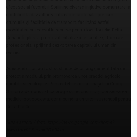
efect social favorabil. Sprijinind diverse inițiative comunitare, a
contribuit la dezvoltarea infrastructurii locale, precum
drumurile și facilitățile de transport, facilitând astfel
mobilitatea și accesul la resurse pentru locuitorii din Delta
Dunării. În plus, a promovat inițiative în educație și formare
profesională, sprijinind dezvoltarea capitalului uman din
regiune.
Aceste eforturi au fost susținute de un angajament față de
protecția mediului, prin promovarea unor practici agricole
durabile și ecologice. Prin astfel de acțiuni, nașul lui George
Simion a demonstrat că progresul economic și conservarea
mediului pot coexista, contribuind la un viitor sustenabil pentru
Delta Dunării.
Sursa articol / foto: https://news.google.com/home?
hl=ro&gl=RO&ceid=RO%3Aro