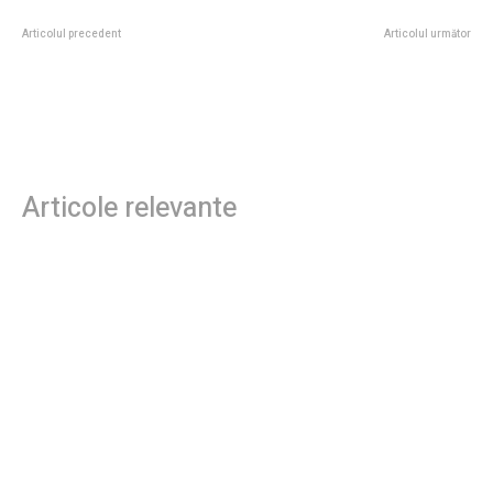
Articolul precedent
Articolul următor
Ilie Bolojan: „PSD caută să se
Cum să revigorezi pielea obosită
despartă de răspunderea
și să o pregătești pentru primele
guvernării, nu merităm să revenim
raze ale soarelui
la…
Articole relevante