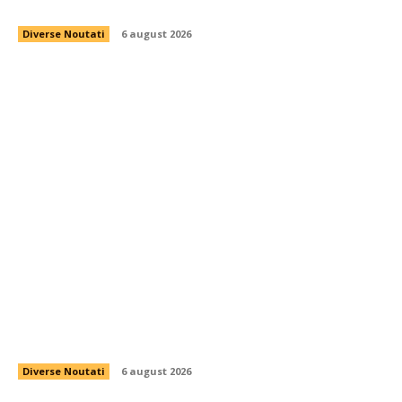
Informațiile Transelectrica
Diverse Noutati
6 august 2026
Reacția Comisiei Europene la schimbările aduse
de Parlament în legătură cu legislația de
decarbonizare. Analiza efectelor asupra PNRR.
Diverse Noutati
6 august 2026