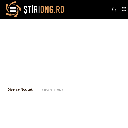
Nașul lui George Simion din
Delta Dunării, un puternic
antreprenor în sectorul
cerealelor, având conexiuni
apropiate cu politicienii locali
din PSD și PNL
Diverse Noutati
16 martie 2026