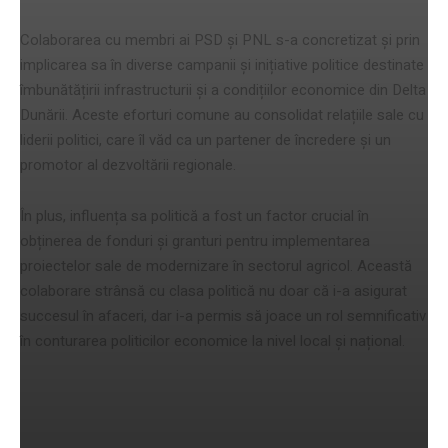
Colaborarea cu membri ai PSD și PNL s-a concretizat și prin
implicarea sa în diverse campanii și inițiative politice destinate
îmbunătățirii infrastructurii și a condițiilor economice din Delta
Dunării. Aceste eforturi comune au consolidat relațiile sale cu
liderii politici, care îl văd ca un partener de încredere și un
promotor al dezvoltării regionale.
În plus, influența sa politică a fost un factor crucial în
obținerea de fonduri și granturi pentru implementarea
proiectelor sale de modernizare în sectorul agricol. Această
colaborare strânsă cu clasa politică nu doar că i-a asigurat
succesul în afaceri, dar i-a permis să joace un rol semnificativ
în conturarea politicilor economice la nivel local și național.
Impactul asupra regiunii Delta
Dunării