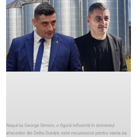
Facebook
Twitter
Pinterest
Relațiile de afaceri ale nașului lui
George Simion
Nașul lui George Simion, o figură influentă în domeniul
afacerilor din Delta Dunării, este recunoscut pentru vasta sa