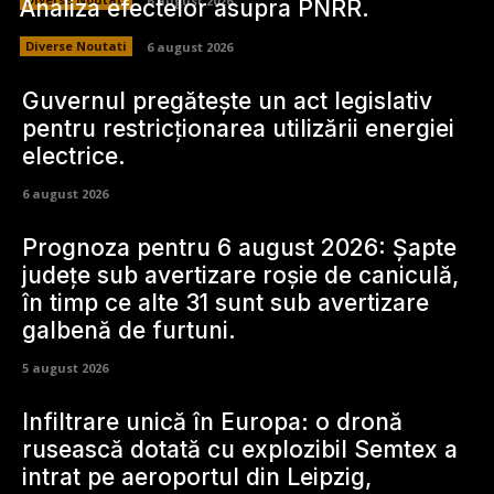
6 august 2026
Analiza efectelor asupra PNRR.
Diverse Noutati
6 august 2026
Guvernul pregătește un act legislativ
pentru restricționarea utilizării energiei
electrice.
6 august 2026
Prognoza pentru 6 august 2026: Șapte
județe sub avertizare roșie de caniculă,
în timp ce alte 31 sunt sub avertizare
galbenă de furtuni.
5 august 2026
Infiltrare unică în Europa: o dronă
rusească dotată cu explozibil Semtex a
intrat pe aeroportul din Leipzig,