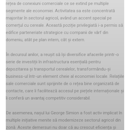
rețea de conexiuni comerciale ce se extind pe multiple
segmente ale economiei. Activitatea sa este concentrată
majoritar în sectorul agricol, având un accent special pe
comerțul cu cereale. Această poziție privilegiată i-a permis să
edifice parteneriate strategice cu companii de vârf din
domeniu, atât pe plan intern, cât și extern.
În decursul anilor, a reușit să își diversifice afacerile printr-o
serie de investiții în infrastructura esențială pentru
depozitarea și transportul cerealelor, transformându-și
business-ul într-un element cheie al economiei locale. Relațiile
sale comerciale sunt sprijinite de o rețea bine organizată de
contacte, care îi facilitează accesul pe piețele internaționale și
îi conferă un avantaj competitiv considerabil.
De asemenea, nașul lui George Simion a fost activ implicat în
multiple inițiative menite să modernizeze sectorul agricol din
zonă. Aceste demersuri nu doar că au crescut eficiența și