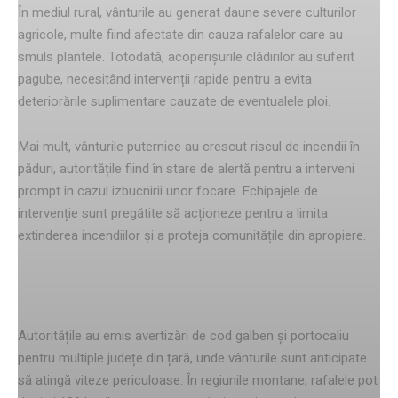
În mediul rural, vânturile au generat daune severe culturilor
agricole, multe fiind afectate din cauza rafalelor care au
smuls plantele. Totodată, acoperișurile clădirilor au suferit
pagube, necesitând intervenții rapide pentru a evita
deteriorările suplimentare cauzate de eventualele ploi.
Mai mult, vânturile puternice au crescut riscul de incendii în
păduri, autoritățile fiind în stare de alertă pentru a interveni
prompt în cazul izbucnirii unor focare. Echipajele de
intervenție sunt pregătite să acționeze pentru a limita
extinderea incendiilor și a proteja comunitățile din apropiere.
Regiunile sub avertizare
Autoritățile au emis avertizări de cod galben și portocaliu
pentru multiple județe din țară, unde vânturile sunt anticipate
să atingă viteze periculoase. În regiunile montane, rafalele pot