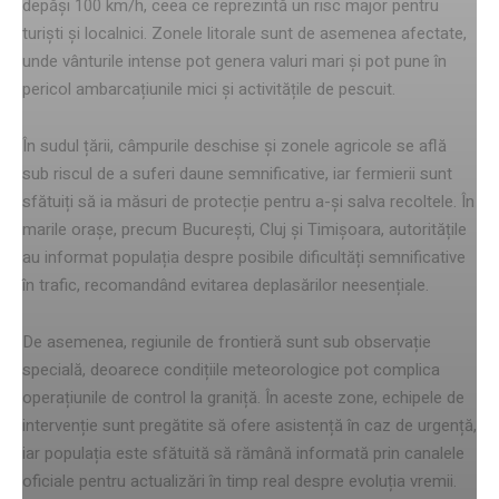
depăși 100 km/h, ceea ce reprezintă un risc major pentru
turiști și localnici. Zonele litorale sunt de asemenea afectate,
unde vânturile intense pot genera valuri mari și pot pune în
pericol ambarcațiunile mici și activitățile de pescuit.
În sudul țării, câmpurile deschise și zonele agricole se află
sub riscul de a suferi daune semnificative, iar fermierii sunt
sfătuiți să ia măsuri de protecție pentru a-și salva recoltele. În
marile orașe, precum București, Cluj și Timișoara, autoritățile
au informat populația despre posibile dificultăți semnificative
în trafic, recomandând evitarea deplasărilor neesențiale.
De asemenea, regiunile de frontieră sunt sub observație
specială, deoarece condițiile meteorologice pot complica
operațiunile de control la graniță. În aceste zone, echipele de
intervenție sunt pregătite să ofere asistență în caz de urgență,
iar populația este sfătuită să rămână informată prin canalele
oficiale pentru actualizări în timp real despre evoluția vremii.