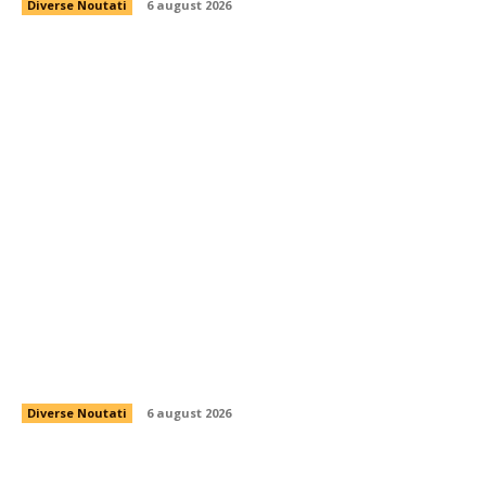
Diverse Noutati
6 august 2026
Reacția Comisiei Europene la schimbările aduse
de Parlament în legătură cu legislația de
decarbonizare. Analiza efectelor asupra PNRR.
Diverse Noutati
6 august 2026