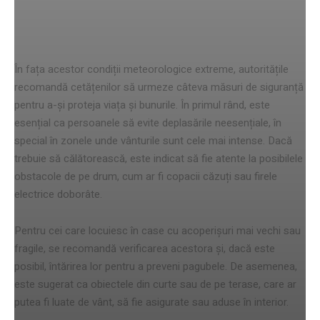
Recomandări pentru siguranță
În fața acestor condiții meteorologice extreme, autoritățile
recomandă cetățenilor să urmeze câteva măsuri de siguranță
pentru a-și proteja viața și bunurile. În primul rând, este
esențial ca persoanele să evite deplasările neesențiale, în
special în zonele unde vânturile sunt cele mai intense. Dacă
trebuie să călătorească, este indicat să fie atente la posibilele
obstacole de pe drum, cum ar fi copacii căzuți sau firele
electrice doborâte.
Pentru cei care locuiesc în case cu acoperișuri mai vechi sau
fragile, se recomandă verificarea acestora și, dacă este
posibil, întărirea lor pentru a preveni pagubele. De asemenea,
este sugerat ca obiectele din curte sau de pe terase, care ar
putea fi luate de vânt, să fie asigurate sau aduse în interior.