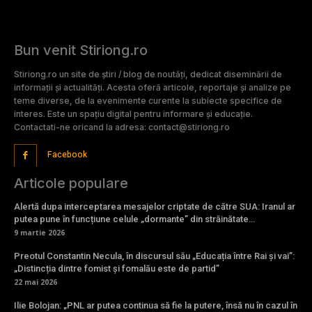
Bun venit Stiriong.ro
Stiriong.ro un site de știri / blog de noutăți, dedicat diseminării de
informații și actualități. Acesta oferă articole, reportaje și analize pe
teme diverse, de la evenimente curente la subiecte specifice de
interes. Este un spațiu digital pentru informare și educație.
Contactati-ne oricand la adresa: contact@stiriong.ro
Facebook
Articole populare
Alertă dupa interceptarea mesajelor criptate de către SUA: Iranul ar
putea pune în funcțiune celule „dormante” din străinătate…
9 martie 2026
Preotul Constantin Necula, în discursul său „Educația între Rai și vai”:
„Distincția dintre fomist și fomalău este de partid”
22 mai 2026
Ilie Bolojan: „PNL ar putea continua să fie la putere, însă nu în cazul în