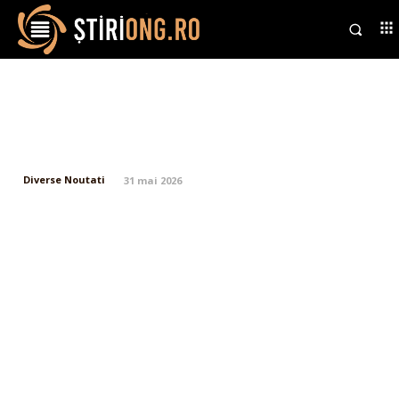
Vânturile intense influențează
întreaga națiune. Care vor fi
primele regiuni impactate
Diverse Noutati
31 mai 2026