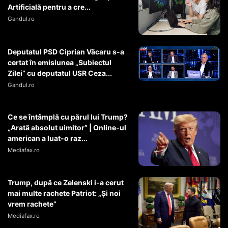
Artificială pentru a cre...
Gandul.ro
Deputatul PSD Ciprian Văcaru s-a
certat în emisiunea „Subiectul
Zilei” cu deputatul USR Ceza...
Gandul.ro
Ce se întâmplă cu părul lui Trump?
„Arată absolut uimitor” | Online-ul
american a luat-o raz...
Mediafax.ro
Trump, după ce Zelenski i-a cerut
mai multe rachete Patriot: „Și noi
vrem rachete”
Mediafax.ro