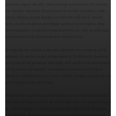
anumite regiuni ale țării. Meteorologii avertizează că rafalele
vor rămâne deosebit de puternice în zonele montane, unde
viteza vântului poate depăși frecvent 90-100 km/h. Acest
lucru va afecta direct activitățile turistice și recreative, fiind
recomandată o prudență maximă pentru cei care se află sau
intenționează să călătorească în aceste zone.
În regiunile de câmpie și litorale, vânturile vor continua să fie
intense, cu viteze ce pot atinge până la 70-80 km/h. Aceasta
va continua să genereze dificultăți atât pentru traficul terestru,
cât și pentru cel maritim. Autoritățile portuare sunt deja în
alertă și monitorizează cu mare atenție situația, pregătindu-se
să intervină în caz de nevoie.
Prognozele sugerează, de asemenea, o posibilă schimbare a
direcției vântului în partea de sud a țării, ceea ce ar putea duce
la o răcire bruscă a vremii și precipitații sub formă de ploaie
sau lapoviță. Acest fenomen ar putea complica și mai mult