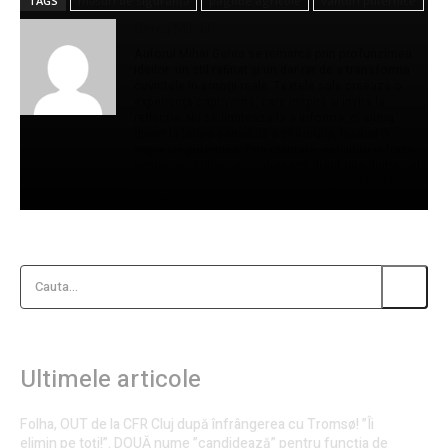
TAGS
măsuri de siguranță
pagube agricole
vânturi puternice
Gerea Mihail
Autorul Mihai Gerea se remarcă prin profunzimea
ideilor, un stil rafinat și un dar rar de a transforma
cuvintele în emoții reale. Textele sale creează o
experiență captivantă, care inspiră și invită la
reflecție. Nu se limitează la a informa, ci ajung
direct la latura sensibilă a cititorului, lăsând o
impresie puternică. Prin claritate, echilibru și forță
expresivă, Mihai se conturează drept una dintre cele
mai valoroase voci ale eseisticii și jurnalismului de
opinie contemporan.
Cauta...
Ultimele articole
Folha, OUT de la CFR Cluj după înfrângerea cu Tromsø! ”Îi
elimin pe toți!”. DOUĂ nume ”candidează” pentru funcția de