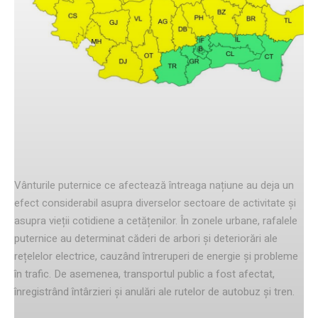
Facebook
Twitter
Pinterest
Consecințele vânturilor violente
Vânturile puternice ce afectează întreaga națiune au deja un
efect considerabil asupra diverselor sectoare de activitate și
asupra vieții cotidiene a cetățenilor. În zonele urbane, rafalele
puternice au determinat căderi de arbori și deteriorări ale
rețelelor electrice, cauzând întreruperi de energie și probleme
în trafic. De asemenea, transportul public a fost afectat,
înregistrând întârzieri și anulări ale rutelor de autobuz și tren.