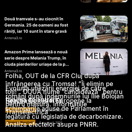
Două tramvaie s-au ciocnit în
Germania. 25 de oameni au fost
răniți, iar 10 sunt în stare gravă
Antena3.ro
Amazon Prime lansează o nouă
serie despre Melania Trump, în
ciuda pierderilor uriașe de la p...
Antena3.ro
Folha, OUT de la CFR Cluj după
înfrângerea cu Tromsø! ”Îi elimin pe
Evoluția utilizării energiei de către
toți!”. DOUĂ nume ”candidează” pentru
români după îndemnurile lui Ilie Bolojan
funcția de antrenor
Stiri Diverse:
Reacția Comisiei Europene la
pentru măsură. Informațiile
schimbările aduse de Parlament în
Diverse Noutati
6 august 2026
Transelectrica
legătură cu legislația de decarbonizare.
Diverse Noutati
6 august 2026
Analiza efectelor asupra PNRR.