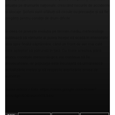
situația pe drumurile naționale, crescând riscurile de accidente
și blocaje. Șoferii sunt sfătuiți să circule cu precauție și să fie
pregătiți pentru condiții de drum dificile.
În ceea ce privește evoluția pe termen mediu, meteorologii
subliniază că vânturile ar putea începe să scadă în intensitate
abia spre finalul săptămânii, când un front de aer mai cald
este așteptat să pătrundă în țară. Cu toate acestea, până
atunci, condițiile meteorologice vor continua să fie
provocatoare, iar populația este încurajată să urmărească
actualizările meteo și să respecte avertizările emise de
autorități.
Sursa articol / foto: https://news.google.com/home?
hl=ro&gl=RO&ceid=RO%3Aro