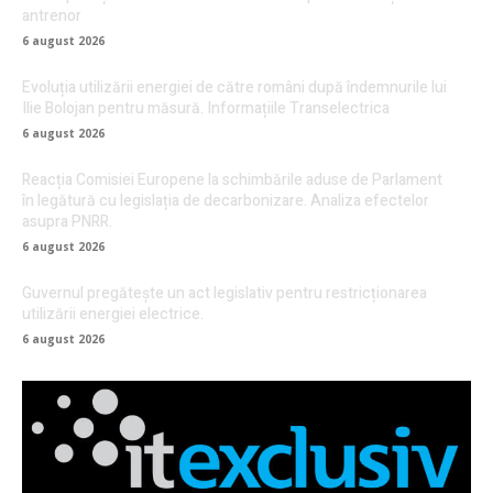
antrenor
6 august 2026
Evoluția utilizării energiei de către români după îndemnurile lui
Ilie Bolojan pentru măsură. Informațiile Transelectrica
6 august 2026
Reacția Comisiei Europene la schimbările aduse de Parlament
în legătură cu legislația de decarbonizare. Analiza efectelor
asupra PNRR.
6 august 2026
Guvernul pregătește un act legislativ pentru restricționarea
utilizării energiei electrice.
6 august 2026