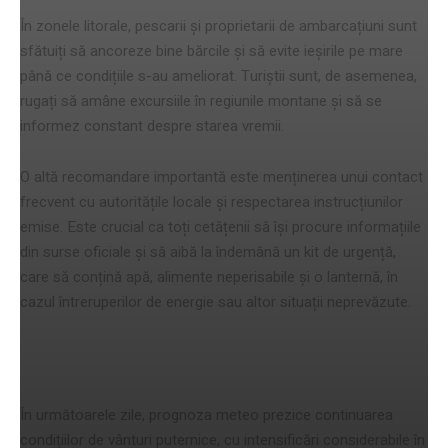
În zonele litorale, pescarii și proprietarii de ambarcațiuni sunt
sfătuiți să ancoreze bine bărcile și să evite ieșirile pe mare
până ce condițiile s-au ameliorat. Turiștii sunt, de asemenea,
rugați să amâne excursiile în regiunile montane și să se
informez constant despre starea vremii.
O altă recomandare importantă este menținerea unui contact
frecvent cu autoritățile locale și respectarea instrucțiunilor
emise. Este crucial ca toți cetățenii să își procure informațiile
din surse oficiale și să aibă la îndemână un kit de urgență,
care să conțină apă, alimente neperisabile și o lanternă, în
cazul întreruperilor de energie sau altor situații neprevăzute.
Previziuni pentru zilele următoare
În următoarele zile, prognoza meteo prezice continuarea
condițiilor de vânturi puternice, cu intensificări considerabile în