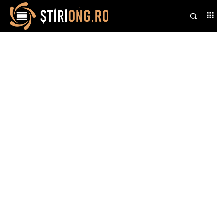
Stiri si noutati despre:
vânturi puternice