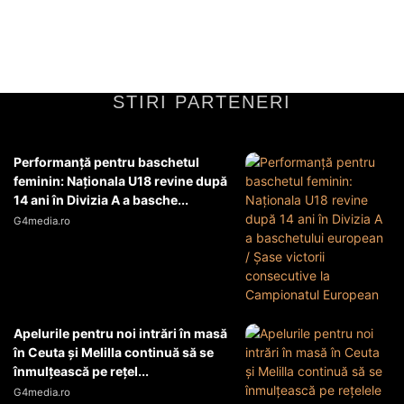
sectoare de activitate și asupra vieții cotidiene a cetățenilor....
Diverse Noutati
31 mai 2026
STIRI PARTENERI
Performanță pentru baschetul
feminin: Naționala U18 revine după
14 ani în Divizia A a basche...
G4media.ro
Apelurile pentru noi intrări în masă
în Ceuta şi Melilla continuă să se
înmulţească pe reţel...
G4media.ro