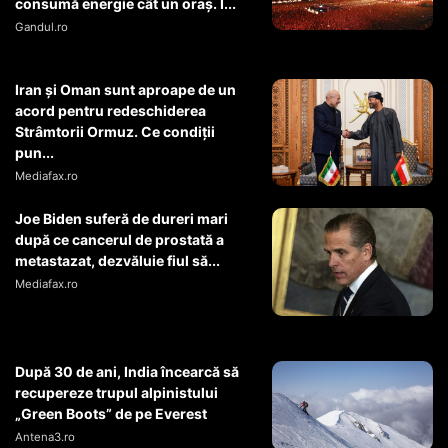
consumă energie cât un oraș. Î...
Gandul.ro
Iran și Oman sunt aproape de un
acord pentru redeschiderea
Strâmtorii Ormuz. Ce condiții
pun...
Mediafax.ro
Joe Biden suferă de dureri mari
după ce cancerul de prostată a
metastazat, dezvăluie fiul să...
Mediafax.ro
După 30 de ani, India încearcă să
recupereze trupul alpinistului
„Green Boots” de pe Everest
Antena3.ro