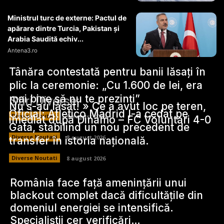
Ministrul turc de externe: Pactul de
apărare dintre Turcia, Pakistan şi
Arabia Saudită echiv...
Antena3.ro
Tânăra contestată pentru banii lăsați în
plic la ceremonie: „Cu 1.600 de lei, era
mai bine să nu te prezinți”
Stiri Diverse:
Nu s-au lăsat! » Ce a avut loc pe teren,
Oficial: Atletico Madrid l-a cedat pe
Diverse Noutati
9 august 2026
imediat după Dinamo – FC Voluntari 4-0
Gata, stabilind un nou precedent de
Diverse Noutati
8 august 2026
transfer în istoria națională.
Diverse Noutati
8 august 2026
România face față amenințării unui
blackout complet dacă dificultățile din
domeniul energiei se intensifică.
Specialiștii cer verificări…