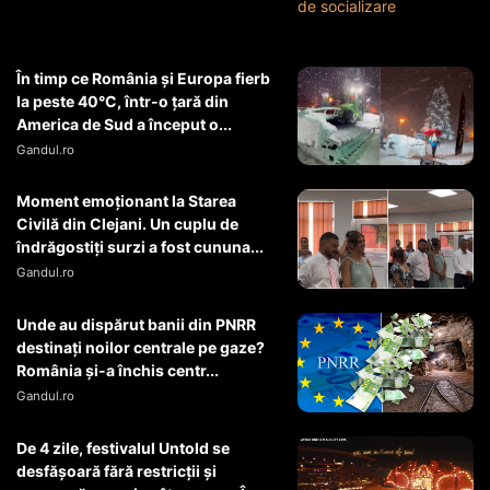
În timp ce România și Europa fierb
la peste 40°C, într-o țară din
America de Sud a început o...
Gandul.ro
Moment emoționant la Starea
Civilă din Clejani. Un cuplu de
îndrăgostiți surzi a fost cununa...
Gandul.ro
Unde au dispărut banii din PNRR
destinați noilor centrale pe gaze?
România și-a închis centr...
Gandul.ro
De 4 zile, festivalul Untold se
desfășoară fără restricții și