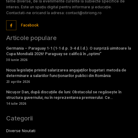
teme diverse, de la evenimente curente la subiecte specifice de
interes. Este un spațiu digital pentru informare și educație.
Contactati-ne oricand la adresa: contact@stiriong.ro
Facebook
Articole populare
Germania – Paraguay 1-1 (1-1 d.p. 3-4 d.l.d.). O surpriză uimitoare la
Cupa Mondială 2026! Paraguay se califică în „optimi”
30 iunie 2026
Noua legislație privind salarizarea angajaților bugetari: metoda de
determinare a salariilor funcționarilor publici din România
23 aprilie 2026
Nicușor Dan, după discuțiile de luni: Obstacolul se regăsește în
structura guvernului, nu în reprezentarea premierului. Ce…
14 iulie 2026
Categorii
Diverse Noutati