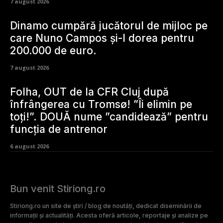
7 august 2026
Dinamo cumpără jucătorul de mijloc pe
care Nuno Campos și-l dorea pentru
200.000 de euro.
7 august 2026
Folha, OUT de la CFR Cluj după
înfrângerea cu Tromsø! ”Îi elimin pe
toți!”. DOUĂ nume ”candidează” pentru
funcția de antrenor
6 august 2026
Bun venit Stiriong.ro
Stiriong.ro un site de știri / blog de noutăți, dedicat diseminării de
informații și actualități. Acesta oferă articole, reportaje și analize pe