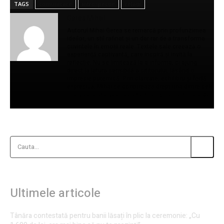
TAGS
comunicare
introspecție
relații
Gerea Mihail
Autorul Mihai Gerea se remarcă prin profunzimea
ideilor, un stil rafinat și un dar rar de a transforma
cuvintele în emoții reale. Textele sale creează o
experiență captivantă, care inspiră și invită la
reflecție. Nu se limitează la a informa, ci ajung
direct la latura sensibilă a cititorului, lăsând o
impresie puternică. Prin claritate, echilibru și forță
expresivă, Mihai se conturează drept una dintre cele
mai valoroase voci ale eseisticii și jurnalismului de
opinie contemporan.
Cauta...
Ultimele articole
Tânăra contestată pentru banii lăsați în plic la ceremonie: „Cu