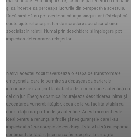
mai serioase. Este timpul să își asculte partenerul cu empatie
și să încerce să perceapă lucrurile din perspectiva acestuia.
Dacă simt că nu pot gestiona situația singuri, ar fi înțelept să
caute ajutorul unui prieten de încredere sau chiar al unui
specialist în relații. Numai prin deschidere și înțelegere pot
împiedica deteriorarea relației lor.
Zodia care își deschide inima
Nativii acestei zodii traversează o etapă de transformare
emoțională, care le permite să depășească barierele
interioare ce i-au ținut la distanță de o conexiune autentică cu
cei din jur. Energia cosmică încurajează deschiderea inima și
acceptarea vulnerabilităților, ceea ce le va facilita stabilirea
unor relații mai profunde și autentice. Acest moment este
ideal pentru a renunța la fricile și nesiguranțele care i-au
împiedicat să se apropie de cei dragi. Este vital să își exprime
sentimentele fără rețineri și să fie receptivi la emoțiile