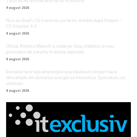
1.600 de lei, era mai bine să nu te prezinți”
9 august 2026
Nu s-au lăsat! » Ce a avut loc pe teren, imediat după Dinamo –
FC Voluntari 4-0
8 august 2026
Oficial: Atletico Madrid l-a cedat pe Gata, stabilind un nou
precedent de transfer în istoria națională.
8 august 2026
România face față amenințării unui blackout complet dacă
dificultățile din domeniul energiei se intensifică. Specialiștii cer
verificări…
8 august 2026