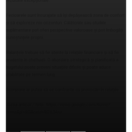
rezultate excepționale.
Fecioarele sunt încurajate să își depășească zona de confort
și să exploreze noi orizonturi. Călătoriile sau studiile
suplimentare pot oferi perspective valoroase și pot îmbogăți
cunoștințele proprii.
Balanțele trebuie să fie atente la relațiile financiare și să fie
prudente în cheltuieli. O abordare strategică și planificată a
bugetului poate preveni situațiile dificile și poate aduce
stabilitate pe termen lung.
Scorpionii ar putea să se confrunte cu provocări în relațiile
Sursa articol / foto: https://news.google.com/home?
hl=ro&gl=RO&ceid=RO%3Aro