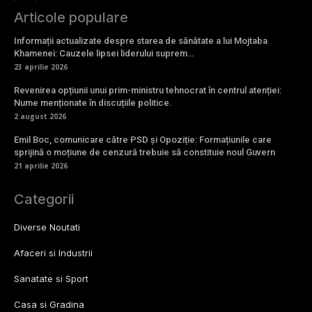
Articole populare
Informații actualizate despre starea de sănătate a lui Mojtaba
Khamenei: Cauzele lipsei liderului suprem…
23 aprilie 2026
Revenirea opțiunii unui prim-ministru tehnocrat în centrul atenției:
Nume menționate în discuțiile politice.
2 august 2026
Emil Boc, comunicare către PSD și Opoziție: Formațiunile care
sprijină o moțiune de cenzură trebuie să constituie noul Guvern
21 aprilie 2026
Categorii
Diverse Noutati
Afaceri si Industrii
Sanatate si Sport
Casa si Gradina