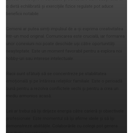
o dietă echilibrată și exercițiile fizice regulate pot aduce
beneficii notabile.
Gemenii ar putea simți impulsul de a-și exprima creativitatea
într-un mod original. Comunicarea este crucială, iar formarea
unor conexiuni noi poate deschide uși către oportunități
neașteptate. Este un moment favorabil pentru a explora noi
hobby-uri sau interese intelectuale.
Racii sunt sfătuiți să se concentreze pe stabilitatea
emoțională și pe întărirea relațiilor familiale. Este o perioadă
bună pentru a rezolva conflictele vechi și pentru a crea un
mediu armonios acasă.
Leii ar trebui să își dirijeze energia către carieră și obiectivele
profesionale. Este momentul să își afirme ideile și să își
demonstreze abilitățile. Colaborările cu colegii pot genera