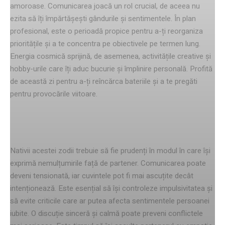
amoroase. Comunicarea joacă un rol crucial, de aceea nu
ezita să îți împărtășești gândurile și sentimentele. În plan
profesional, este o perioadă propice pentru a-ți reorganiza
prioritățile și a te concentra pe obiectivele pe termen lung.
Energia cosmică sprijină, de asemenea, activitățile creative și
hobby-urile care îți aduc bucurie și împlinire personală. Profită
de această zi pentru a-ți reîncărca bateriile și a te pregăti
pentru provocările viitoare.
Zodia care își rănește partenerul
Nativii acestei zodii trebuie să fie prudenți în modul în care își
exprimă nemulțumirile față de partener. Comunicarea poate
deveni tensionată, iar cuvintele pot fi mai ascuțite decât
intenționează. Este esențial să își controleze impulsivitatea și
să evite criticile care ar putea afecta sentimentele persoanei
iubite. O discuție sinceră și calmă poate preveni conflictele