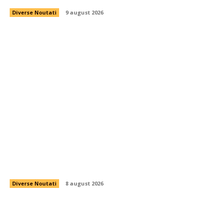
Diverse Noutati
9 august 2026
Nu s-au lăsat! » Ce a avut loc pe teren, imediat
după Dinamo – FC Voluntari 4-0
Diverse Noutati
8 august 2026