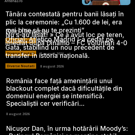
Antena3.ro
Tânăra contestată pentru banii lăsați în
plic la ceremonie: „Cu 1.600 de lei, era
mai bine să nu te prezinți”
Stiri Diverse:
Nu s-au lăsat! » Ce a avut loc pe teren,
Oficial: Atletico Madrid l-a cedat pe
Diverse Noutati
9 august 2026
imediat după Dinamo – FC Voluntari 4-0
Gata, stabilind un nou precedent de
Diverse Noutati
8 august 2026
transfer în istoria națională.
Diverse Noutati
8 august 2026
România face față amenințării unui
blackout complet dacă dificultățile din
domeniul energiei se intensifică.
Specialiștii cer verificări…
8 august 2026
Nicușor Dan, în urma hotărârii Moody’s: