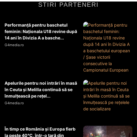
STIRI PARTENERI
Performanță pentru baschetul
feminin: Naționala U18 revine după
14 ani în Divizia A a basche...
G4media.ro
Apelurile pentru noi intrări în masă
în Ceuta şi Melilla continuă să se
înmulţească pe reţel...
G4media.ro
În timp ce România și Europa fierb
la peste 40°C, într-o țară din