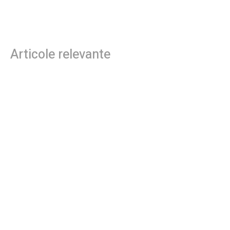
prompt după meciul final al Ligii
întreaga națiune. Care vor fi
Campionilor, PSG
primele regiuni impactate
Articole relevante
Tânăra contestată pentru banii lăsați în plic la
ceremonie: „Cu 1.600 de lei, era mai bine să nu
te prezinți”