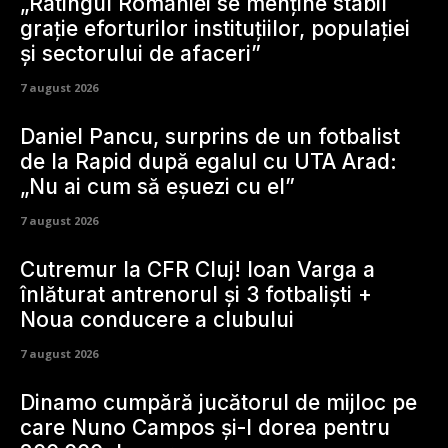
„Ratingul României se menține stabil
grație eforturilor instituțiilor, populației
și sectorului de afaceri”
7 august 2026
Daniel Pancu, surprins de un fotbalist
de la Rapid după egalul cu UTA Arad:
„Nu ai cum să eșuezi cu el”
7 august 2026
Cutremur la CFR Cluj! Ioan Varga a
înlăturat antrenorul și 3 fotbaliști +
Noua conducere a clubului
7 august 2026
Dinamo cumpără jucătorul de mijloc pe
care Nuno Campos și-l dorea pentru