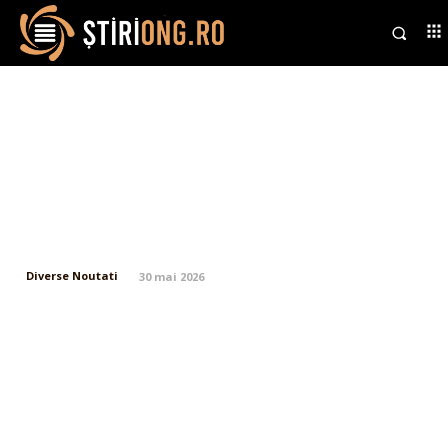
Horoscop duminică, 31 mai: O
zodie este pe cale să își vatame
partenerul, în timp ce alta
demolează barierele din jurul
inimii.
Diverse Noutati
30 mai 2026