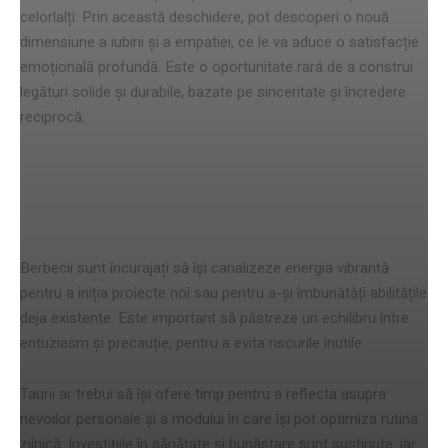
celorlalți. Prin această deschidere, pot descoperi o nouă
dimensiune a iubirii și a empatiei, ce le va aduce o satisfacție
emoțională profundă. Este o oportunitate rară de a construi
legături solide și durabile, bazate pe sinceritate și încredere
reciprocă.
Recomandări astrologice pentru
toate zodiile
Berbecii sunt încurajați să își canalizeze energia vibrantă
pentru a iniția proiecte noi sau pentru a-și îmbunătăți abilitățile
deja existente. Este important să păstreze un echilibru între
entuziasm și precauție, pentru a evita riscurile inutile.
Taurii ar trebui să își ofere timp pentru a reflecta asupra
nevoilor personale și a modului în care își pot optimiza rutina
zilnică. Investițiile în sănătate și bunăstare sunt susținute, iar