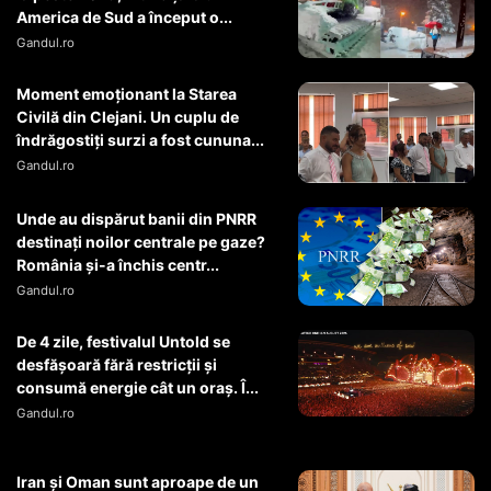
America de Sud a început o...
Gandul.ro
Moment emoționant la Starea
Civilă din Clejani. Un cuplu de
îndrăgostiți surzi a fost cununa...
Gandul.ro
Unde au dispărut banii din PNRR
destinați noilor centrale pe gaze?
România și-a închis centr...
Gandul.ro
De 4 zile, festivalul Untold se
desfășoară fără restricții și
consumă energie cât un oraș. Î...
Gandul.ro
Iran și Oman sunt aproape de un