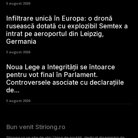
5 august 2026
Infiltrare unică în Europa: o dronă
rusească dotată cu explozibil Semtex a
intrat pe aeroportul din Leipzig,
Germania
5 august 2026
Noua Lege a Integrității se întoarce
pentru vot final în Parlament.
Controversele asociate cu declarațiile
de…
5 august 2026
Bun venit Stiriong.ro
Stiriong.ro un site de știri / blog de noutăți, dedicat diseminării de