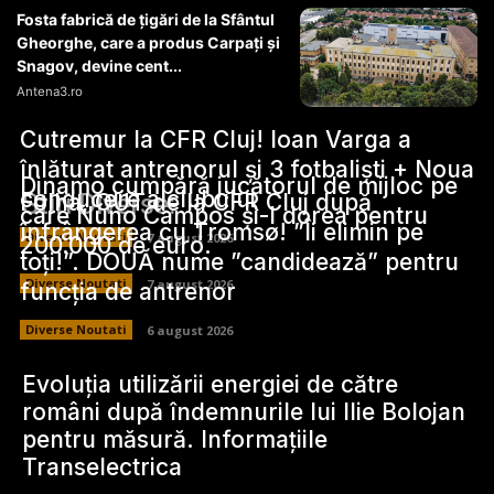
Fosta fabrică de țigări de la Sfântul
Gheorghe, care a produs Carpați și
Snagov, devine cent...
Antena3.ro
Cutremur la CFR Cluj! Ioan Varga a
înlăturat antrenorul și 3 fotbaliști + Noua
Dinamo cumpără jucătorul de mijloc pe
conducere a clubului
Stiri Diverse:
Folha, OUT de la CFR Cluj după
care Nuno Campos și-l dorea pentru
înfrângerea cu Tromsø! ”Îi elimin pe
Diverse Noutati
7 august 2026
200.000 de euro.
toți!”. DOUĂ nume ”candidează” pentru
Diverse Noutati
7 august 2026
funcția de antrenor
Diverse Noutati
6 august 2026
Evoluția utilizării energiei de către
români după îndemnurile lui Ilie Bolojan
pentru măsură. Informațiile
Transelectrica