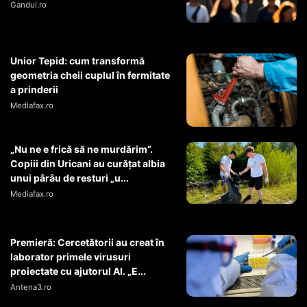
Gandul.ro
Unior Tepid: cum transformă
geometria cheii cuplul în fermitate
a prinderii
Mediafax.ro
„Nu ne e frică să ne murdărim”.
Copiii din Uricani au curățat albia
unui pârâu de resturi „u...
Mediafax.ro
Premieră: Cercetătorii au creat în
laborator primele virusuri
proiectate cu ajutorul AI. „E...
Antena3.ro