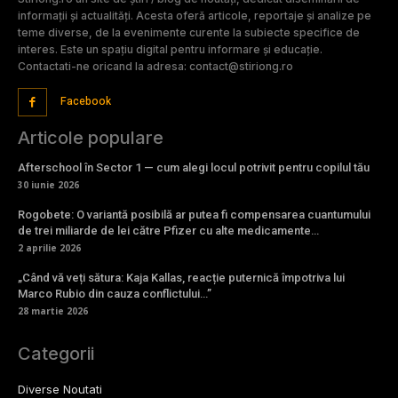
informații și actualități. Acesta oferă articole, reportaje și analize pe
teme diverse, de la evenimente curente la subiecte specifice de
interes. Este un spațiu digital pentru informare și educație.
Contactati-ne oricand la adresa: contact@stiriong.ro
Facebook
Articole populare
Afterschool în Sector 1 — cum alegi locul potrivit pentru copilul tău
30 iunie 2026
Rogobete: O variantă posibilă ar putea fi compensarea cuantumului
de trei miliarde de lei către Pfizer cu alte medicamente…
2 aprilie 2026
„Când vă veți sătura: Kaja Kallas, reacție puternică împotriva lui
Marco Rubio din cauza conflictului…”
28 martie 2026
Categorii
Diverse Noutati