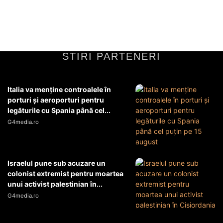
Această cercetare a fost efectuată pe un...
Diverse Noutati
21 mai 2026
STIRI PARTENERI
Italia va menţine controalele în
porturi şi aeroporturi pentru
legăturile cu Spania până cel...
G4media.ro
Israelul pune sub acuzare un
colonist extremist pentru moartea
unui activist palestinian în...
G4media.ro