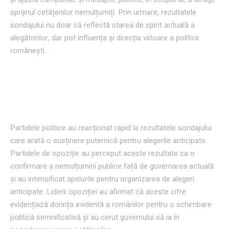
sprijinul cetățenilor nemulțumiți. Prin urmare, rezultatele
sondajului nu doar că reflectă starea de spirit actuală a
alegătorilor, dar pot influența și direcția viitoare a politicii
românești.
Reacții din partea partidelor
politice
Partidele politice au reacționat rapid la rezultatele sondajului
care arată o susținere puternică pentru alegerile anticipate.
Partidele de opoziție au perceput aceste rezultate ca o
confirmare a nemulțumirii publice față de guvernarea actuală
și au intensificat apelurile pentru organizarea de alegeri
anticipate. Liderii opoziției au afirmat că aceste cifre
evidențiază dorința evidentă a românilor pentru o schimbare
politică semnificativă și au cerut guvernului să ia în