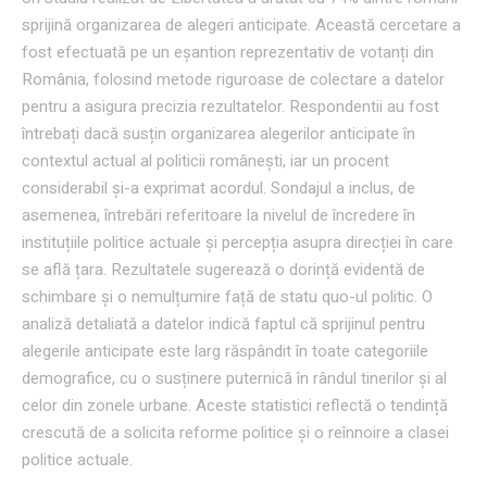
sprijină organizarea de alegeri anticipate. Această cercetare a
fost efectuată pe un eșantion reprezentativ de votanți din
România, folosind metode riguroase de colectare a datelor
pentru a asigura precizia rezultatelor. Respondentii au fost
întrebați dacă susțin organizarea alegerilor anticipate în
contextul actual al politicii românești, iar un procent
considerabil și-a exprimat acordul. Sondajul a inclus, de
asemenea, întrebări referitoare la nivelul de încredere în
instituțiile politice actuale și percepția asupra direcției în care
se află țara. Rezultatele sugerează o dorință evidentă de
schimbare și o nemulțumire față de statu quo-ul politic. O
analiză detaliată a datelor indică faptul că sprijinul pentru
alegerile anticipate este larg răspândit în toate categoriile
demografice, cu o susținere puternică în rândul tinerilor și al
celor din zonele urbane. Aceste statistici reflectă o tendință
crescută de a solicita reforme politice și o reînnoire a clasei
politice actuale.