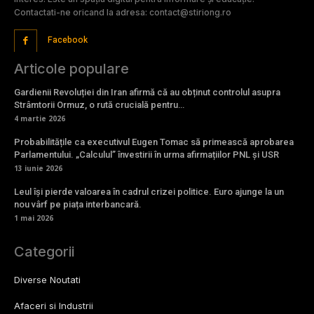
Contactati-ne oricand la adresa: contact@stiriong.ro
Facebook
Articole populare
Gardienii Revoluției din Iran afirmă că au obținut controlul asupra
Strâmtorii Ormuz, o rută crucială pentru…
4 martie 2026
Probabilitățile ca executivul Eugen Tomac să primească aprobarea
Parlamentului. „Calculul” învestirii în urma afirmațiilor PNL și USR
13 iunie 2026
Leul își pierde valoarea în cadrul crizei politice. Euro ajunge la un
nou vârf pe piața interbancară.
1 mai 2026
Categorii
Diverse Noutati
Afaceri si Industrii