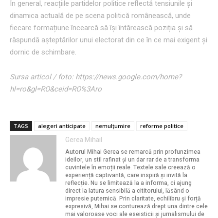
În general, reacțiile partidelor politice reflectă tensiunile și
dinamica actuală de pe scena politică românească, unde
fiecare formațiune încearcă să își întărească poziția și să
răspundă așteptărilor unui electorat din ce în ce mai exigent și
dornic de schimbare.
Sursa articol / foto: https://news.google.com/home?
hl=ro&gl=RO&ceid=RO%3Aro
TAGS
alegeri anticipate
nemulțumire
reforme politice
Gerea Mihail
Autorul Mihai Gerea se remarcă prin profunzimea
ideilor, un stil rafinat și un dar rar de a transforma
cuvintele în emoții reale. Textele sale creează o
experiență captivantă, care inspiră și invită la
reflecție. Nu se limitează la a informa, ci ajung
direct la latura sensibilă a cititorului, lăsând o
impresie puternică. Prin claritate, echilibru și forță
expresivă, Mihai se conturează drept una dintre cele
mai valoroase voci ale eseisticii și jurnalismului de