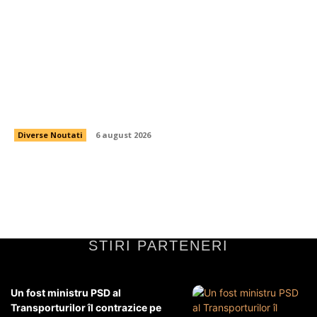
Evoluția utilizării energiei de către români după
îndemnurile lui Ilie Bolojan pentru măsură.
Informațiile Transelectrica
Diverse Noutati
6 august 2026
STIRI PARTENERI
Un fost ministru PSD al
Transporturilor îl contrazice pe