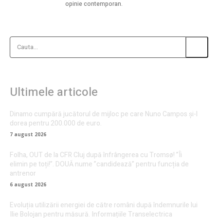
opinie contemporan.
Cauta...
Ultimele articole
Dinamo cumpără jucătorul de mijloc pe care Nuno Campos și-l
dorea pentru 200.000 de euro.
7 august 2026
Folha, OUT de la CFR Cluj după înfrângerea cu Tromsø! ”Îi
elimin pe toți!”. DOUĂ nume ”candidează” pentru funcția de
antrenor
6 august 2026
Evoluția utilizării energiei de către români după îndemnurile lui
Ilie Bolojan pentru măsură. Informațiile Transelectrica