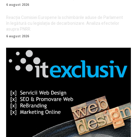
6 august 2026
Reacția Comisiei Europene la schimbările aduse de Parlament
în legătură cu legislația de decarbonizare. Analiza efectelor
asupra PNRR.
6 august 2026