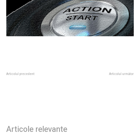
Articolul precedent
Articolul următor
Bolojan a argumentat excluderea
Becali a fost întâmpinat de
unui prim-vicepreședinte PNL de
Nicușor Dan, după o întârziere în
la discuțiile cu Nicușor Dan:
consultări, și a făcut publice
„Principiul raționamentului
informații despre negocierile
sănătos”
purtate.
Articole relevante