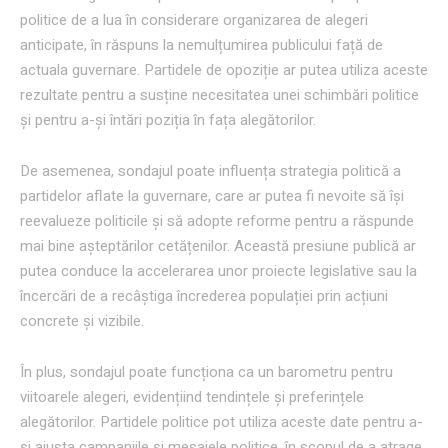
politice de a lua în considerare organizarea de alegeri
anticipate, în răspuns la nemulțumirea publicului față de
actuala guvernare. Partidele de opoziție ar putea utiliza aceste
rezultate pentru a susține necesitatea unei schimbări politice
și pentru a-și întări poziția în fața alegătorilor.
De asemenea, sondajul poate influența strategia politică a
partidelor aflate la guvernare, care ar putea fi nevoite să își
reevalueze politicile și să adopte reforme pentru a răspunde
mai bine așteptărilor cetățenilor. Această presiune publică ar
putea conduce la accelerarea unor proiecte legislative sau la
încercări de a recâștiga încrederea populației prin acțiuni
concrete și vizibile.
În plus, sondajul poate funcționa ca un barometru pentru
viitoarele alegeri, evidențiind tendințele și preferințele
alegătorilor. Partidele politice pot utiliza aceste date pentru a-
și ajusta campaniile și mesajele politice, în scopul de a atrage