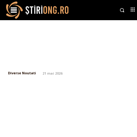
74% dintre români susțin
organizarea alegerilor
anticipate, conform unui sondaj
realizat de Libertatea.
Diverse Noutati
21 mai 2026