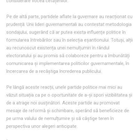
considerare vocea cetățenilor.
Pe de altă parte, partidele aflate la guvernare au reacționat cu
prudență. Unii lideri guvernamentali au contestat metodologia
sondajului, sugerând că ar putea exista influențe politice în
formularea întrebărilor sau în selecția eșantionului. Totuși, alții
au recunoscut existența unei nemulțumiri în rândul
electoratului și au promis să colaboreze pentru a îmbunătăți
comunicarea și implementarea politicilor guvernamentale, în
încercarea de a recâștiga încrederea publicului.
Pe lângă aceste reacții, unele partide politice mai mici au
văzut situația ca pe o oportunitate de a-și spori vizibilitatea și
de a atrage noi susținători. Aceste partide au promovat
mesaje de reformă și schimbare, sperând să beneficieze de
pe urma valului de nemulțumire și să câștige teren în
perspectiva unor alegeri anticipate.