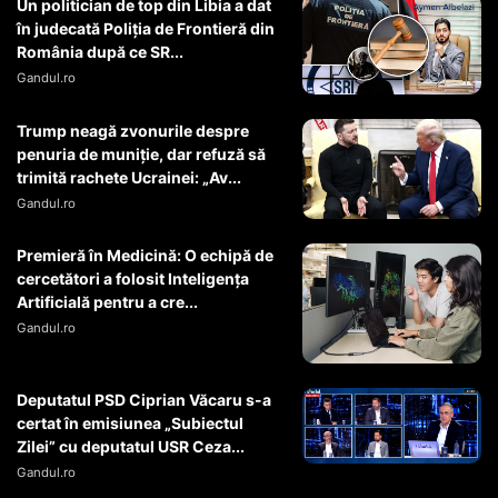
Un politician de top din Libia a dat
în judecată Poliția de Frontieră din
România după ce SR...
Gandul.ro
Trump neagă zvonurile despre
penuria de muniție, dar refuză să
trimită rachete Ucrainei: „Av...
Gandul.ro
Premieră în Medicină: O echipă de
cercetători a folosit Inteligența
Artificială pentru a cre...
Gandul.ro
Deputatul PSD Ciprian Văcaru s-a
certat în emisiunea „Subiectul
Zilei” cu deputatul USR Ceza...
Gandul.ro