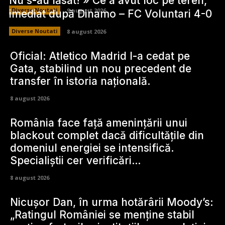
Nu s-au lăsat! » Ce a avut loc pe teren,
Diverse Noutati
9 august 2026
imediat după Dinamo – FC Voluntari 4-0
Diverse Noutati
8 august 2026
Oficial: Atletico Madrid l-a cedat pe
Gata, stabilind un nou precedent de
transfer în istoria națională.
8 august 2026
România face față amenințării unui
blackout complet dacă dificultățile din
domeniul energiei se intensifică.
Specialiștii cer verificări…
8 august 2026
Nicușor Dan, în urma hotărârii Moody’s:
„Ratingul României se menține stabil