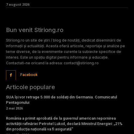
7 august 2026
Bun venit Stiriong.ro
Stiriong.ro un site de știri / blog de noutăți, dedicat diseminării de
informații și actualități. Acesta oferă articole, reportaje și analize pe
teme diverse, de la evenimente curente la subiecte specifice de
interes. Este un spațiu digital pentru informare și educație.
Contactati-ne oricand la adresa: contact@stiriong.ro
Facebook
Articole populare
SUA își vor retrage 5.000 de soldați din Germania. Comunicatul
Pentagonului
2 mai 2026
România a primit aprobată de la guvernul american repornirea
activității rafinăriei Petrotel Lukoil, declară Ministrul Energiei: „21%
din producția națională va fi asigurată”