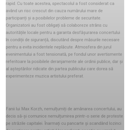
rapid. Cu toate acestea, spectacolul a fost considerat ca
având un risc crescut din cauza numărului mare de
participanți și a posibilelor probleme de securitate.
Organizatorii au fost obligați să colaboreze strâns cu
autoritățile locale pentru a garanta desfășurarea concertului
în condiții de siguranță, discutând despre măsurile necesare
pentru a evita incidentele neplăcute. Atmosfera din jurul
evenimentului a fost tensionată, pe fondul unor avertismente
referitoare la posibilele deranjamente ale ordinii publice, dar și
al așteptărilor ridicate din partea publicului care dorea să
experimenteze muzica artistului preferat.
reacția fanilor
Fanii lui Max Korzh, nemulțumiți de amânarea concertului, au
decis să-și comunice nemulțumirea printr-o serie de proteste
pe străzile capitalei. Înarmați cu pancarte și scandând lozinci