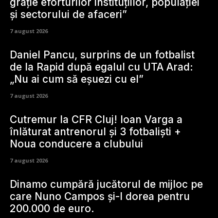
grație eforturilor instituțiilor, populației
și sectorului de afaceri”
7 august 2026
Daniel Pancu, surprins de un fotbalist
de la Rapid după egalul cu UTA Arad:
„Nu ai cum să eșuezi cu el”
7 august 2026
Cutremur la CFR Cluj! Ioan Varga a
înlăturat antrenorul și 3 fotbaliști +
Noua conducere a clubului
7 august 2026
Dinamo cumpără jucătorul de mijloc pe
care Nuno Campos și-l dorea pentru
200.000 de euro.