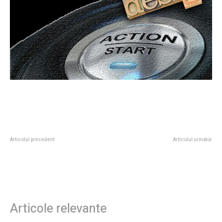
Articolul precedent
Articolul următor
Comoară străveche de 3.000 de
Fanii lui Max Korzh: Cei ce au
ani găsită în Prahova, capabilă să
invadat Arena Națională strigând
schimbe concepțiile despre…
„București, Ucraina!”
Articole relevante