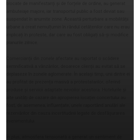
blocate de manifestanți și de forțele de ordine, au generat
ambuteiaje majore, iar transportul public a fost deviat sau
suspendat în anumite zone. Această perturbare a mobilității
urbane a creat nemulțumiri în rândul cetățenilor care nu erau
implicați în proteste, dar care au fost obligați să-și modifice
planurile zilnice.
Comercianții din zonele afectate au raportat o scădere
semnificativă a vânzărilor, deoarece clienții au evitat să se
deplaseze în zonele aglomerate. În același timp, unii dintre ei
au profitat de prezența masivă a protestatarilor, oferind
produse și servicii adaptate nevoilor acestora. Hotelurile și
alte unități de cazare din apropierea locației concertului au
fost, de asemenea, influențate, unele raportând anulări ale
rezervărilor din cauza incertitudinii legate de desfășurarea
evenimentului.
În plus, atmosfera tensionată a generat un sentiment de