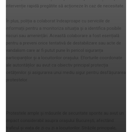
intervenție rapidă pregătite să acționeze în caz de necesitate.
În plus, poliția a colaborat îndeaproape cu serviciile de
informații pentru a monitoriza situația și a identifica posibile
riscuri sau amenințări. Această colaborare a fost esențială
pentru a preveni orice tentativă de destabilizare sau acte de
vandalism care ar fi putut pune în pericol siguranța
participanților și a locuitorilor orașului. Eforturile coordonate
ale autorităților au avut ca obiectiv principal protecția
cetățenilor și asigurarea unui mediu sigur pentru desfășurarea
protestelor.
impactul asupra orașului
Protestele ample și măsurile de securitate sporite au avut un
impact considerabil asupra orașului București, afectând
traficul și viața de zi cu zi a locuitorilor. Străzile principale,