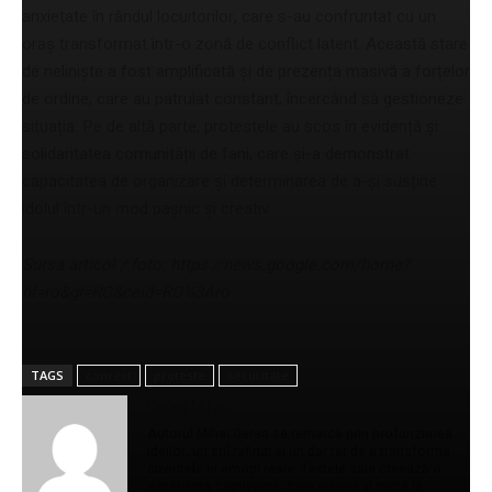
anxietate în rândul locuitorilor, care s-au confruntat cu un
oraș transformat într-o zonă de conflict latent. Această stare
de neliniște a fost amplificată și de prezența masivă a forțelor
de ordine, care au patrulat constant, încercând să gestioneze
situația. Pe de altă parte, protestele au scos în evidență și
solidaritatea comunității de fani, care și-a demonstrat
capacitatea de organizare și determinarea de a-și susține
idolul într-un mod pașnic și creativ.
Sursa articol / foto: https://news.google.com/home?
hl=ro&gl=RO&ceid=RO%3Aro
TAGS
concert
proteste
securitate
Gerea Mihail
Autorul Mihai Gerea se remarcă prin profunzimea
ideilor, un stil rafinat și un dar rar de a transforma
cuvintele în emoții reale. Textele sale creează o
experiență captivantă, care inspiră și invită la