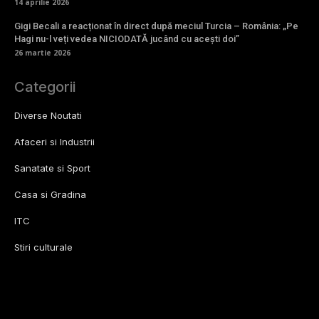
14 aprilie 2026
Gigi Becali a reacționat în direct după meciul Turcia – România: „Pe
Hagi nu-l veți vedea NICIODATĂ jucând cu acești doi”
26 martie 2026
Categorii
Diverse Noutati
Afaceri si Industrii
Sanatate si Sport
Casa si Gradina
ITC
Stiri culturale