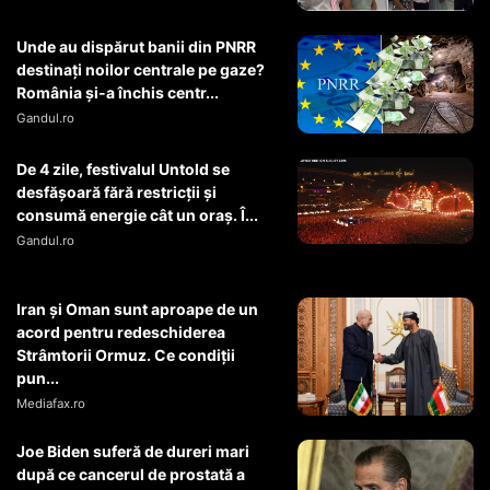
Unde au dispărut banii din PNRR
destinați noilor centrale pe gaze?
România și-a închis centr...
Gandul.ro
De 4 zile, festivalul Untold se
desfășoară fără restricții și
consumă energie cât un oraș. Î...
Gandul.ro
Iran și Oman sunt aproape de un
acord pentru redeschiderea
Strâmtorii Ormuz. Ce condiții
pun...
Mediafax.ro
Joe Biden suferă de dureri mari
după ce cancerul de prostată a