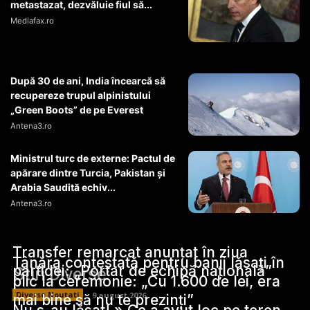
metastazat, dezvăluie fiul să...
Mediafax.ro
După 30 de ani, India încearcă să
recupereze trupul alpinistului
„Green Boots” de pe Everest
Antena3.ro
Ministrul turc de externe: Pactul de
apărare dintre Turcia, Pakistan şi
Arabia Saudită echiv...
Antena3.ro
Transfer remarcat anunțat în ziua
Tânăra contestată pentru banii lăsați în
partidei: „Portar de echipă națională”
Stiri Diverse:
plic la ceremonie: „Cu 1.600 de lei, era
Diverse Noutati
9 august 2026
mai bine să nu te prezinți”