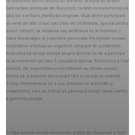
de susținere pentru artistul lor preferat, aceștia au umplut
bulevardele principale din București, cerând ca evenimentul să
aibă loc conform planificării originale. Mulți dintre participanți
au venit din alte orașe sau chiar din străinătate, special pentru
acest concert, iar anularea sau amânarea lui ar însemna o
mare dezamăgire și o pierdere personală. Pe rețelele sociale,
susținătorii artistului au organizat campanii de solidaritate,
încercând să atragă atenția asupra dorinței lor de a participa
la un eveniment pe care îl consideră special. Atmosfera a fost
intensă, dar majoritatea protestatarilor au rămas pașnici,
dorind să-și exprime dezacordul fără a recurge la violență.
Totuși, determinarea lor a pus presiune pe autorități și
organizatori, care au trebuit să găsească soluții rapide pentru
a gestiona situația.
măsurile poliției
În fața acestei situații tensionate, poliția din București a fost