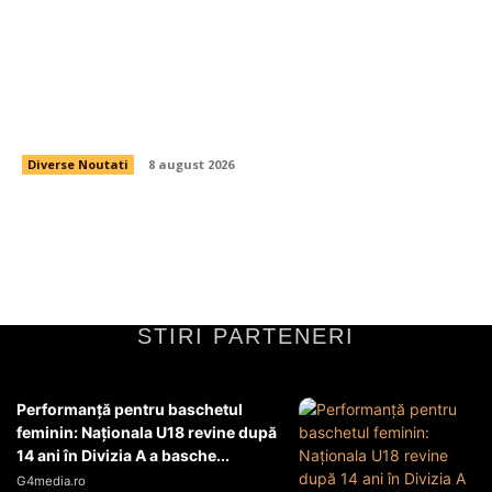
Nu s-au lăsat! » Ce a avut loc pe teren, imediat
după Dinamo – FC Voluntari 4-0
Diverse Noutati
8 august 2026
STIRI PARTENERI
Performanță pentru baschetul
feminin: Naționala U18 revine după
14 ani în Divizia A a basche...
G4media.ro