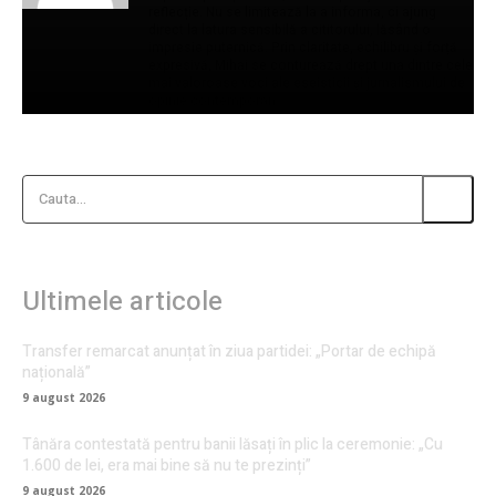
reflecție. Nu se limitează la a informa, ci ajung
direct la latura sensibilă a cititorului, lăsând o
impresie puternică. Prin claritate, echilibru și forță
expresivă, Mihai se conturează drept una dintre cele
mai valoroase voci ale eseisticii și jurnalismului de
opinie contemporan.
Cauta...
Ultimele articole
Transfer remarcat anunțat în ziua partidei: „Portar de echipă
națională”
9 august 2026
Tânăra contestată pentru banii lăsați în plic la ceremonie: „Cu
1.600 de lei, era mai bine să nu te prezinți”
9 august 2026