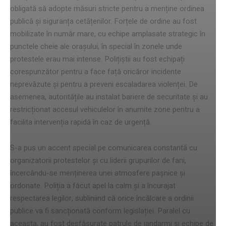
obligată să adopte măsuri stricte pentru a menține ordinea
publică și siguranța cetățenilor. Forțele de ordine au fost
mobilizate în număr mare, cu echipe amplasate strategic în
punctele cheie ale orașului, în special în zonele unde
protestele erau mai intense. Polițiștii au fost echipați
corespunzător pentru a face față oricăror incidente
neprevăzute și pentru a preveni escaladarea violenței. De
asemenea, autoritățile au instalat bariere de securitate și au
restricționat accesul vehiculelor în anumite zone pentru a
facilita intervenția rapidă în caz de urgență.
S-a pus un accent special pe comunicarea constantă cu
organizatorii protestelor și cu liderii grupurilor de fani,
încercându-se menținerea unei atmosfere pașnice și
ordonate. Poliția a făcut apel la calm și a încurajat
respectarea legilor, subliniind că orice încălcare a ordinii
publice va fi sancționată conform legislației. Paralel cu
aceasta, au fost desfășurate patrule de jandarmi și echipe de