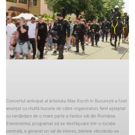
Facebook
Twitter
Pinterest
contextul concertului
Concertul anticipat al artistului Max Korzh în București a fost
anunțat cu multă bucurie de către organizatori, fiind așteptat
cu nerăbdare de o mare parte a fanilor săi din România.
Evenimentul, programat să se desfășoare într-o locație
centrală, a generat un val de interes, biletele vânzându-se