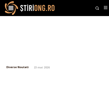
Concert cu pericol în București:
Mii de admiratori ai lui Max
Korzh manifestă pe străzi.
Forțele de ordine sunt în stare
de alertă.
Diverse Noutati
23 mai 2026