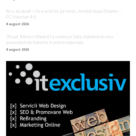
Nu s-au lăsat! » Ce a avut loc pe teren, imediat după Dinamo –
FC Voluntari 4-0
8 august 2026
Oficial: Atletico Madrid l-a cedat pe Gata, stabilind un nou
precedent de transfer în istoria națională.
8 august 2026