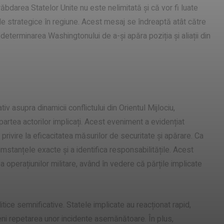
ăbdarea Statelor Unite nu este nelimitată și că vor fi luate
le strategice în regiune. Acest mesaj se îndreaptă atât către
a determinarea Washingtonului de a-și apăra poziția și aliații din
e
v asupra dinamicii conflictului din Orientul Mijlociu,
partea actorilor implicați. Acest eveniment a evidențiat
cu privire la eficacitatea măsurilor de securitate și apărare. Ca
umstanțele exacte și a identifica responsabilitățile. Acest
 operațiunilor militare, având în vedere că părțile implicate
itice semnificative. Statele implicate au reacționat rapid,
ni repetarea unor incidente asemănătoare. În plus,