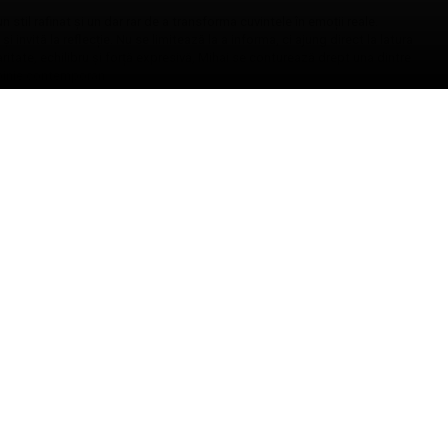
stil rafinat și un dar rar de a transforma cuvintele în emoții reale.
 invită la reflecție. Nu se limitează la a informa, ci ajung direct la latura
laritate, echilibru și forță expresivă, Mihai se conturează drept una dintre
 opinie contemporan.
ei: „Îngrijorător. Este bine că
Prima „abandonare” 