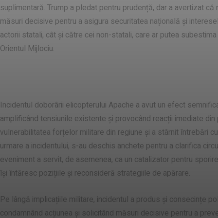
suplimentară. Trump a pledat pentru prudență, dar a avertizat că r
măsuri decisive pentru a asigura securitatea națională și interese
actorii statali, cât și către cei non-statali, care ar putea subestim
Orientul Mijlociu.
efectele doborârii elicopterului Apach
Incidentul doborârii elicopterului Apache a avut un efect semnificati
amplificând tensiunile existente și provocând reacții imediate din 
vulnerabilitatea forțelor militare din regiune și a stârnit întrebări 
urmare a incidentului, s-au deschis anchete pentru a clarifica circ
eveniment a servit, de asemenea, ca un catalizator pentru sporirea
își întăresc pozițiile și reconsideră strategiile de apărare.
Pe lângă implicațiile militare, incidentul a produs și consecințe pol
condamnând acțiunea și solicitând măsuri decisive pentru a preve