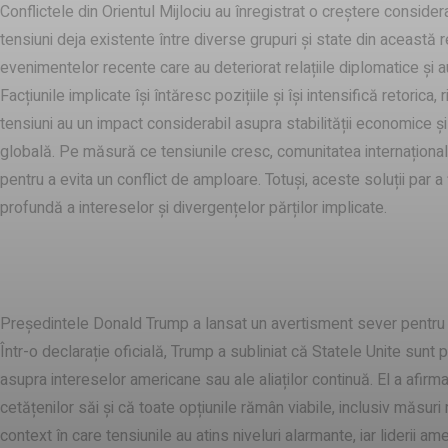
Conflictele din Orientul Mijlociu au înregistrat o creștere consider
tensiuni deja existente între diverse grupuri și state din această r
evenimentelor recente care au deteriorat relațiile diplomatice și a
Facțiunile implicate își întăresc pozițiile și își intensifică retorica
tensiuni au un impact considerabil asupra stabilității economice și
globală. Pe măsură ce tensiunile cresc, comunitatea internațională
pentru a evita un conflict de amploare. Totuși, aceste soluții par a 
profundă a intereselor și divergențelor părților implicate.
avertismentul lui Trump
Președintele Donald Trump a lansat un avertisment sever pentru gru
Într-o declarație oficială, Trump a subliniat că Statele Unite sunt
asupra intereselor americane sau ale aliaților continuă. El a afirma
cetățenilor săi și că toate opțiunile rămân viabile, inclusiv măsur
context în care tensiunile au atins niveluri alarmante, iar liderii