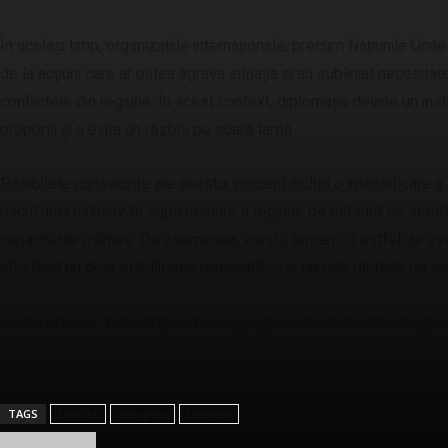
În același timp, organizațiile internaționale, precum Națiunile Unit
de la acțiuni care ar putea agrava situația și au subliniat necesitat
conflictele din regiune. În acest context, diplomația devine un in
proporții și a evita un război pe scară largă.
Posibilele consecințe ale acestui incident includ o intensificare a 
riscul unei militarizări suplimentare a regiunii, pe măsură ce state
capacitățile militare. De asemenea, există temeri că astfel de ev
afectând nu doar stabilitatea regională, ci și piețele globale de en
Sursa articol / foto: https://news.google.com/home?hl=ro&g
TAGS
conflict
elicopter
tensiuni
Gerea Mihail