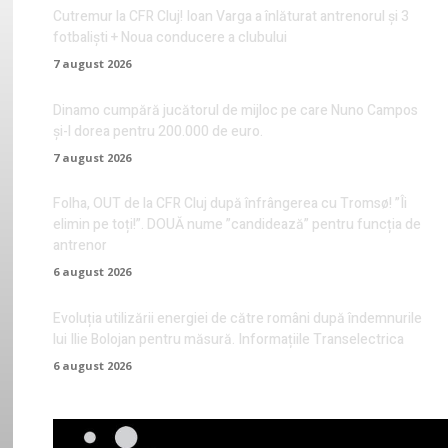
Cutremur la CFR Cluj! Ioan Varga a înlăturat antrenorul și 3
fotbaliști + Noua conducere a clubului
7 august 2026
Dinamo cumpără jucătorul de mijloc pe care Nuno Campos
și-l dorea pentru 200.000 de euro.
7 august 2026
Folha, OUT de la CFR Cluj după înfrângerea cu Tromsø! ”Îi
elimin pe toți!”. DOUĂ nume ”candidează” pentru funcția de
antrenor
6 august 2026
Evoluția utilizării energiei de către români după îndemnurile
lui Ilie Bolojan pentru măsură. Informațiile Transelectrica
6 august 2026