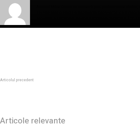
Autorul Mihai Gerea se remarcă prin profunzimea ideilor, un 
Textele sale creează o experiență captivantă, care inspiră și
sensibilă a cititorului, lăsând o impresie puternică. Prin c
cele mai valoroase voci ale eseisticii și jurnalismului de
Articolul precedent
Cristian Diaconescu, observând reacția NATO la cererea de ajutor a Români
Nicușor…
Articole relevante