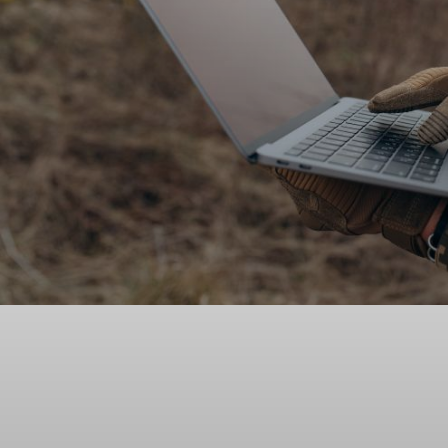
Facebook
Twitter
Acțiune
întensificarea tensiunilor în Orientul M