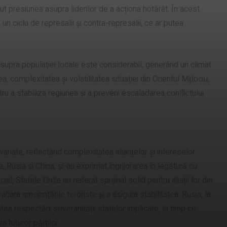
ut presiunea asupra liderilor de a acționa hotărât. În acest
n ciclu de represalii și contra-represalii, ce ar putea
supra populației locale este considerabil, generând un climat
, complexitatea și volatilitatea situației din Orientul Mijlociu,
u a stabiliza regiunea și a preveni escaladarea conflictului.
e
variate, reflectând complexitatea alianțelor și intereselor
, Rusia și China, și-au exprimat îngrijorarea în legătură cu
al, Statele Unite au reiterat sprijinul solid pentru aliații lor din
acara amenințările teroriste și a asigura stabilitatea. Rusia, la
atea respectării suveranității statelor implicate, în timp ce
a tuturor părților.