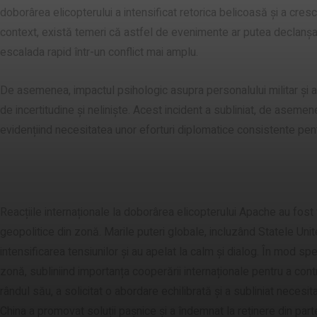
doborârea elicopterului a intensificat retorica belicoasă și a cresc
context, există temeri că astfel de evenimente ar putea declanșa u
escalada rapid într-un conflict mai amplu.
De asemenea, impactul psihologic asupra personalului militar și a
de incertitudine și neliniște. Acest incident a subliniat, de asemenea
evidențiind necesitatea unor eforturi diplomatice consistente pentr
reacții internaționale și posibile efect
Reacțiile internaționale la doborârea elicopterului Apache au fost 
geopolitice din zonă. Marile puteri globale, incluzând Statele Unite
intensificarea tensiunilor și au apelat la calm și dialog. În mod speci
zonă, subliniind importanța cooperării internaționale pentru a contr
rândul său, a solicitat o abordare echilibrată și a subliniat necesit
China a promovat soluții pașnice și a îndemnat la reținere din parte