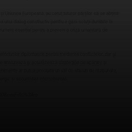
e și Uniunea Europeană, au cerut tuturor părților să se abțină
ea unui dialog constructiv pentru a găsi soluții durabile la
strument esențial pentru a preveni o criză umanitară de
eforturilor diplomatice pentru medierea conflictelor, dar și
le analizează și actualizează strategiile de apărare și
enimente ar putea precipita un val de atacuri de răzbunare,
ergie și securitatea internațională.
l=RO&ceid=RO%3Aro