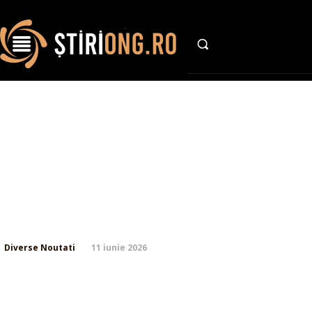
AFACE
Tensiunile din Orientul Mijl
pune în gardă cu privire la 
devastatoare după prăbușir
Apache.
11 iunie 2026
Diverse Noutati