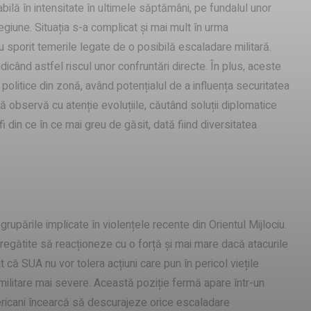
abilă în intensitate în ultimele săptămâni, pe fundalul unor
egiune. Situația s-a complicat și mai mult în urma
u sporit temerile legate de o posibilă escaladare militară.
, ridicând astfel riscul unor confruntări directe. În plus, aceste
 politice din zonă, având potențialul de a influența securitatea
 observă cu atenție evoluțiile, căutând soluții diplomatice
fi din ce în ce mai greu de găsit, dată fiind diversitatea
pările implicate în violențele recente din Orientul Mijlociu.
 pregătite să reacționeze cu o forță și mai mare dacă atacurile
t că SUA nu vor tolera acțiuni care pun în pericol viețile
i militare mai severe. Această poziție fermă apare într-un
 americani încearcă să descurajeze orice escaladare