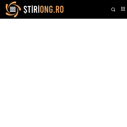
Stiri si noutati despre:
elicopter