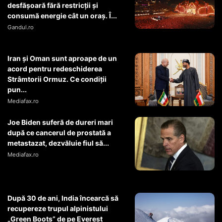
desfășoară fără restricții și
consumă energie cât un oraș. Î...
Gandul.ro
Iran și Oman sunt aproape de un
acord pentru redeschiderea
Strâmtorii Ormuz. Ce condiții
pun...
Mediafax.ro
Joe Biden suferă de dureri mari
după ce cancerul de prostată a
metastazat, dezvăluie fiul să...
Mediafax.ro
După 30 de ani, India încearcă să
recupereze trupul alpinistului
„Green Boots” de pe Everest