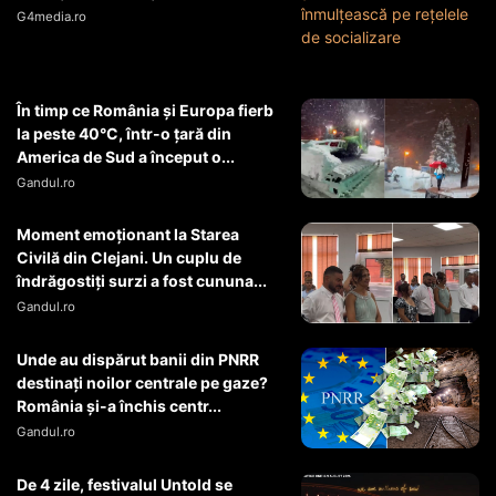
G4media.ro
În timp ce România și Europa fierb
la peste 40°C, într-o țară din
America de Sud a început o...
Gandul.ro
Moment emoționant la Starea
Civilă din Clejani. Un cuplu de
îndrăgostiți surzi a fost cununa...
Gandul.ro
Unde au dispărut banii din PNRR
destinați noilor centrale pe gaze?
România și-a închis centr...
Gandul.ro
De 4 zile, festivalul Untold se