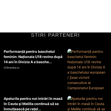
Mijlociu au înregistrat o creștere considerabilă în intensitate în
ultimele săptămâni, pe fundalul unor tensiuni deja existente...
Diverse Noutati
11 iunie 2026
STIRI PARTENERI
Performanță pentru baschetul
feminin: Naționala U18 revine după
14 ani în Divizia A a basche...
G4media.ro
Apelurile pentru noi intrări în masă
în Ceuta şi Melilla continuă să se
înmulţească pe reţel...