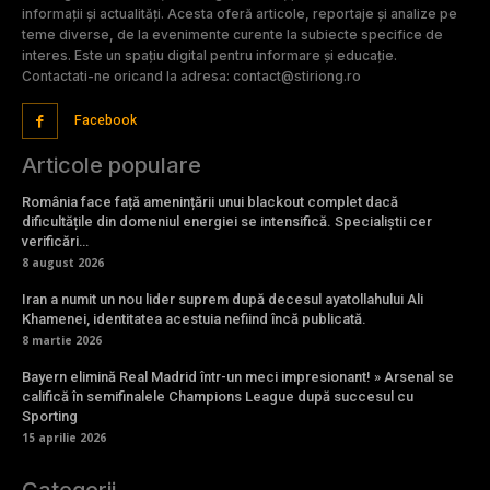
informații și actualități. Acesta oferă articole, reportaje și analize pe
teme diverse, de la evenimente curente la subiecte specifice de
interes. Este un spațiu digital pentru informare și educație.
Contactati-ne oricand la adresa: contact@stiriong.ro
Facebook
Articole populare
România face față amenințării unui blackout complet dacă
dificultățile din domeniul energiei se intensifică. Specialiștii cer
verificări…
8 august 2026
Iran a numit un nou lider suprem după decesul ayatollahului Ali
Khamenei, identitatea acestuia nefiind încă publicată.
8 martie 2026
Bayern elimină Real Madrid într-un meci impresionant! » Arsenal se
califică în semifinalele Champions League după succesul cu
Sporting
15 aprilie 2026
Categorii