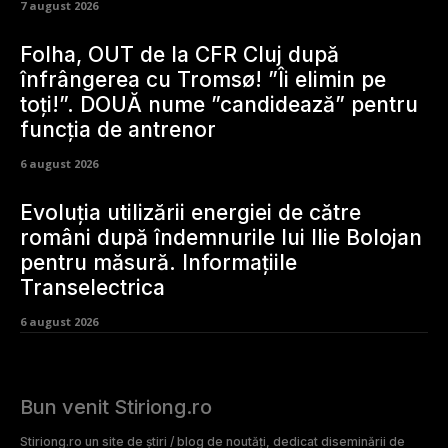
7 august 2026
Folha, OUT de la CFR Cluj după
înfrângerea cu Tromsø! ”Îi elimin pe
toți!”. DOUĂ nume ”candidează” pentru
funcția de antrenor
6 august 2026
Evoluția utilizării energiei de către
români după îndemnurile lui Ilie Bolojan
pentru măsură. Informațiile
Transelectrica
6 august 2026
Bun venit Stiriong.ro
Stiriong.ro un site de știri / blog de noutăți, dedicat diseminării de