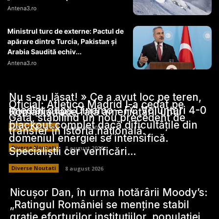
Antena3.ro
Ministrul turc de externe: Pactul de
apărare dintre Turcia, Pakistan şi
Arabia Saudită echiv...
Antena3.ro
Nu s-au lăsat! » Ce a avut loc pe teren,
Oficial: Atletico Madrid l-a cedat pe
imediat după Dinamo – FC Voluntari 4-0
Stiri Diverse:
România face față amenințării unui
Gata, stabilind un nou precedent de
blackout complet dacă dificultățile din
Diverse Noutati
8 august 2026
transfer în istoria națională.
domeniul energiei se intensifică.
Diverse Noutati
8 august 2026
Specialiștii cer verificări…
Diverse Noutati
8 august 2026
Nicușor Dan, în urma hotărârii Moody’s:
„Ratingul României se menține stabil
grație eforturilor instituțiilor, populației