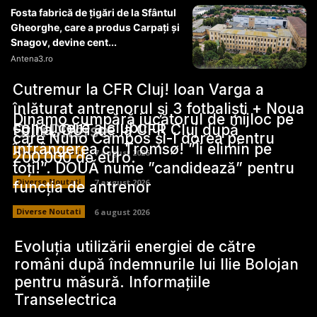
Fosta fabrică de țigări de la Sfântul
Gheorghe, care a produs Carpați și
Snagov, devine cent...
Antena3.ro
Cutremur la CFR Cluj! Ioan Varga a
înlăturat antrenorul și 3 fotbaliști + Noua
Dinamo cumpără jucătorul de mijloc pe
conducere a clubului
Stiri Diverse:
Folha, OUT de la CFR Cluj după
care Nuno Campos și-l dorea pentru
înfrângerea cu Tromsø! ”Îi elimin pe
Diverse Noutati
7 august 2026
200.000 de euro.
toți!”. DOUĂ nume ”candidează” pentru
Diverse Noutati
7 august 2026
funcția de antrenor
Diverse Noutati
6 august 2026
Evoluția utilizării energiei de către
români după îndemnurile lui Ilie Bolojan
pentru măsură. Informațiile
Transelectrica