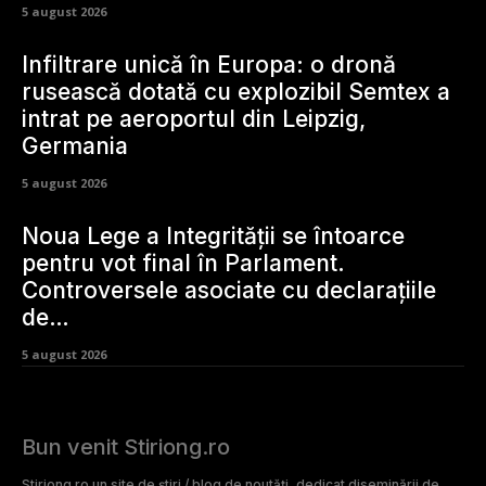
5 august 2026
Infiltrare unică în Europa: o dronă
rusească dotată cu explozibil Semtex a
intrat pe aeroportul din Leipzig,
Germania
5 august 2026
Noua Lege a Integrității se întoarce
pentru vot final în Parlament.
Controversele asociate cu declarațiile
de…
5 august 2026
Bun venit Stiriong.ro
Stiriong.ro un site de știri / blog de noutăți, dedicat diseminării de