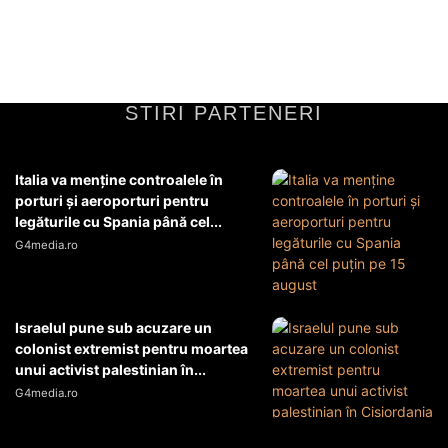
Cluj. Atmosfera este...
Diverse Noutati
1 iulie 2026
STIRI PARTENERI
Italia va menţine controalele în
porturi şi aeroporturi pentru
legăturile cu Spania până cel...
G4media.ro
Israelul pune sub acuzare un
colonist extremist pentru moartea
unui activist palestinian în...
G4media.ro