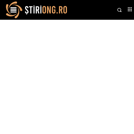
Stiri si noutati despre:
vreme severă