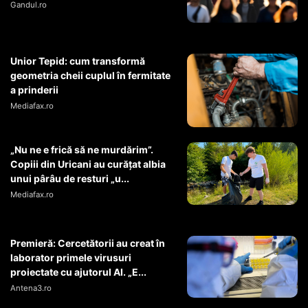
Gandul.ro
Unior Tepid: cum transformă
geometria cheii cuplul în fermitate
a prinderii
Mediafax.ro
„Nu ne e frică să ne murdărim”.
Copiii din Uricani au curățat albia
unui pârâu de resturi „u...
Mediafax.ro
Premieră: Cercetătorii au creat în
laborator primele virusuri
proiectate cu ajutorul AI. „E...
Antena3.ro