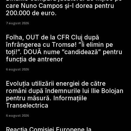
care Nuno Campos și-l dorea pentru
200.000 de euro.
7 august 2026
Folha, OUT de la CFR Cluj după
înfrângerea cu Tromsø! ”Îi elimin pe
toți!”. DOUĂ nume ”candidează” pentru
funcția de antrenor
6 august 2026
Evoluția utilizării energiei de către
români după îndemnurile lui Ilie Bolojan
pentru măsură. Informațiile
Transelectrica
6 august 2026
Reacția Comisiei Europene la