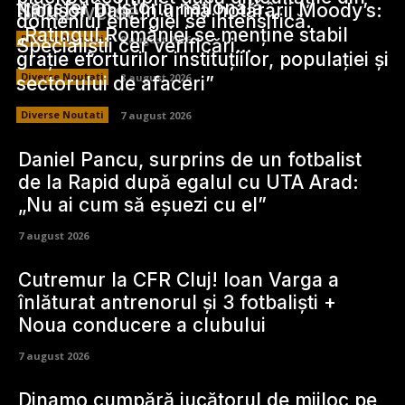
transfer în istoria națională.
Stiri Diverse:
Nicușor Dan, în urma hotărârii Moody’s:
domeniul energiei se intensifică.
„Ratingul României se menține stabil
Diverse Noutati
8 august 2026
Specialiștii cer verificări…
grație eforturilor instituțiilor, populației și
Diverse Noutati
8 august 2026
sectorului de afaceri”
Diverse Noutati
7 august 2026
Daniel Pancu, surprins de un fotbalist
de la Rapid după egalul cu UTA Arad:
„Nu ai cum să eșuezi cu el”
7 august 2026
Cutremur la CFR Cluj! Ioan Varga a
înlăturat antrenorul și 3 fotbaliști +
Noua conducere a clubului
7 august 2026
Dinamo cumpără jucătorul de mijloc pe