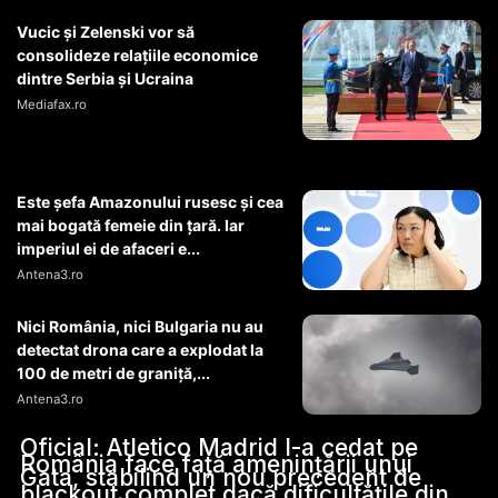
Vucic și Zelenski vor să
consolideze relațiile economice
dintre Serbia și Ucraina
Mediafax.ro
Este șefa Amazonului rusesc și cea
mai bogată femeie din țară. Iar
imperiul ei de afaceri e...
Antena3.ro
Nici România, nici Bulgaria nu au
detectat drona care a explodat la
100 de metri de graniță,...
Antena3.ro
Oficial: Atletico Madrid l-a cedat pe
România face față amenințării unui
Gata, stabilind un nou precedent de
blackout complet dacă dificultățile din