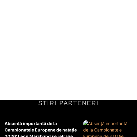
Incident rutier cu implicarea a trei
vehicule blindate Piranha. Conducătorii
au fost testați cu ajutorul fiolului.
Informații despre accidentIncidentul de circulație a avut loc în jurul
orei 14:00, pe autostrada A1, în apropierea orașului Pitești. În
eveniment au fost implicate...
Diverse Noutati
28 mai 2026
STIRI PARTENERI
Absență importantă de la
Campionatele Europene de natație
2026: Leon Marchand se retrage