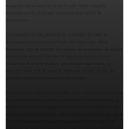
asigurată opinia publică că vor fi luate toate măsurile
necesare pentru a preveni repetarea unor astfel de
evenimente.
Comunitatea locală, afectată de restricțiile de trafic și
devierea circulației, a manifestat atât îngrijorare, cât și
înțelegere față de situație. Pe rețelele de socializare au apărut
numeroase discuții cu privire la siguranța transporturilor
militare pe drumurile publice, unii cetățeni exprimându-și
nemulțumirea față de riscurile implicate, în timp ce alții au
apreciat rapiditatea intervenției autorităților.
De asemenea, reprezentanții ONG-urilor care militează pentru
siguranța rutieră au cerut o analiză detaliată a incidentului și
implementarea unor măsuri mai stricte pentru transporturile
militare, propunând inclusiv utilizarea unor rute dedicate sau a
unor intervale orare mai puțin aglomerate pentru astfel de
deplasări. În urma incidentului, au fost organizate întâlniri între