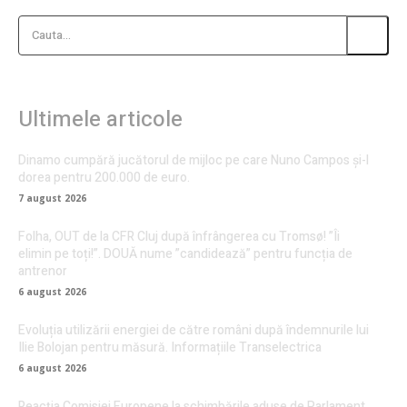
Cauta...
Ultimele articole
Dinamo cumpără jucătorul de mijloc pe care Nuno Campos și-l
dorea pentru 200.000 de euro.
7 august 2026
Folha, OUT de la CFR Cluj după înfrângerea cu Tromsø! ”Îi
elimin pe toți!”. DOUĂ nume ”candidează” pentru funcția de
antrenor
6 august 2026
Evoluția utilizării energiei de către români după îndemnurile lui
Ilie Bolojan pentru măsură. Informațiile Transelectrica
6 august 2026
Reacția Comisiei Europene la schimbările aduse de Parlament