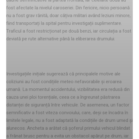
fost afectate la nivelul caroseriei. Din fericire, nicio persoană
nu a fost grav rănită, doar câțiva militari având leziuni minore,
fiind transportați la spital pentru investigații suplimentare.
Traficul a fost restricționat pe două benzi, iar circulația a fost
deviată pe rute alternative până la eliberarea drumului.
Factorii coliziunii
Investigațiile inițiale sugerează că principalele motive ale
coliziunii au fost condițiile meteo nefavorabile și eroarea
umană. La momentul accidentului, vizibilitatea era redusă din
cauza unei ploi torențiale, ceea ce a îngreunat păstrarea
distanței de siguranță între vehicule. De asemenea, un factor
semnificativ a fost viteza convoiului, care, deși se încadra în
limitele legale, nu a fost adaptată la condițiile de drum umed și
alunecos. Ancheta a arătat că șoferul primului vehicul blindat
a frânat brusc pentru a evita un obstacol apărut pe drum, iar