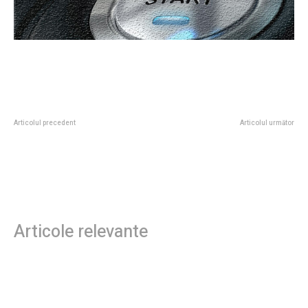
Articolul precedent
Articolul următor
Trei structuri petroliere atacate
Raed Arafat, după ce o dronă a
de drona în Marea Neagră, în
lovit un imobil din Galați:
apropierea Strâmtoarei Bosfor.
„Cetățenii trebuie să realizeze că
notificările Ro-Alert…
Articole relevante