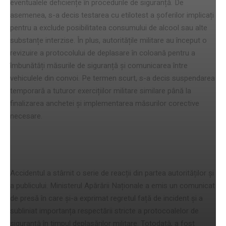
eventualele deficiențe în procedurile de siguranță. De
asemenea, s-a decis testarea cu etilotest a șoferilor implicați
pentru a exclude posibilitatea consumului de alcool sau alte
substanțe interzise. În plus, autoritățile militare au început o
revizuire a protocolului de deplasare în coloană pentru a
îmbunătăți măsurile de siguranță și comunicarea între
vehiculele din convoi. Pe termen scurt, s-a decis suspendarea
temporară a tuturor exercițiilor militare similare până la
finalizarea anchetei și implementarea măsurilor corective
necesare.
Reacții și repercusiuni
Accidentul a stârnit o serie de reacții din partea autorităților și
a publicului. Ministerul Apărării Naționale a emis un comunicat
de presă în care și-a exprimat regretul față de incident și a
subliniat importanța respectării stricte a protocoalelor de
siguranță în timpul deplasărilor militare. Totodată, a fost