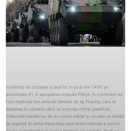
Facebook
Twitter
Pinterest
Informații despre accident
Incidentul de circulație a avut loc în jurul orei 14:00, pe
autostrada A1, în apropierea orașului Pitești. În eveniment au
fost implicate trei vehicule blindate de tip Piranha, care se
deplasau în coloană către un exercițiu militar planificat.
Vehiculele beneficiau de un convoi militar și circulau pe banda
de urgență. În urma impactului, unul dintre vehicule a suferit
daune semnificative la partea frontală, iar celelalte două au