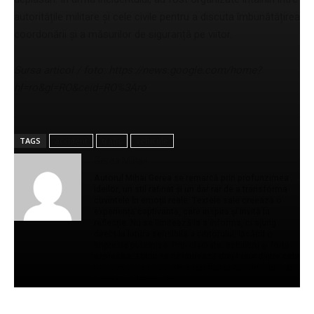
autoritățile militare și cele civile pentru a discuta îmbunătățirea
coordonării și a măsurilor de siguranță pe viitor.
Sursa articol / foto: https://news.google.com/home?
hl=ro&gl=RO&ceid=RO%3Aro
TAGS
accident
trafic
vehicule
Gerea Mihail
Autorul Mihai Gerea se remarcă prin profunzimea
ideilor, un stil rafinat și un dar rar de a transforma
cuvintele în emoții reale. Textele sale creează o
experiență captivantă, care inspiră și invită la
reflecție. Nu se limitează la a informa, ci ajung
direct la latura sensibilă a cititorului, lăsând o
impresie puternică. Prin claritate, echilibru și forță
expresivă, Mihai se conturează drept una dintre cele
mai valoroase voci ale eseisticii și jurnalismului de
opinie contemporan.