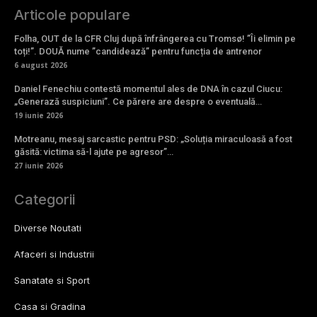
Articole populare
Folha, OUT de la CFR Cluj după înfrângerea cu Tromsø! ”Îi elimin pe
toți!”. DOUĂ nume ”candidează” pentru funcția de antrenor
6 august 2026
Daniel Fenechiu contestă momentul ales de DNA în cazul Ciucu:
„Generază suspiciuni”. Ce părere are despre o eventuală…
19 iunie 2026
Motreanu, mesaj sarcastic pentru PSD: „Soluția miraculoasă a fost
găsită: victima să-l ajute pe agresor”…
27 iunie 2026
Categorii
Diverse Noutati
Afaceri si Industrii
Sanatate si Sport
Casa si Gradina