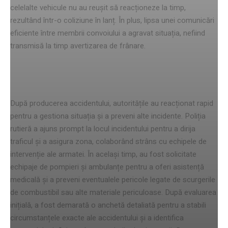
celelalte vehicule nu au reușit să reacționeze la timp,
rezultând într-o coliziune în lanț. În plus, lipsa unei comunicări
eficiente între membrii convoiului a agravat situația, nefiind
transmisă la timp avertizarea de frânare.
Acțiunile autorităților
După producerea accidentului, autoritățile au reacționat rapid
pentru a gestiona situația și a preveni alte incidente. Poliția
rutieră a ajuns prompt la locul incidentului pentru a dirija
traficul și a asigura zona, colaborând strâns cu echipele de
intervenție ale armatei. În același timp, au fost solicitate
echipaje de pompieri și ambulanțe pentru a oferi asistență
medicală și a preveni eventualele pericole legate de scurgerile
de combustibil sau alte materiale periculoase. După evaluarea
inițială, a fost demarată o anchetă detaliată pentru a stabili
circumstanțele exacte ale accidentului și a identifica