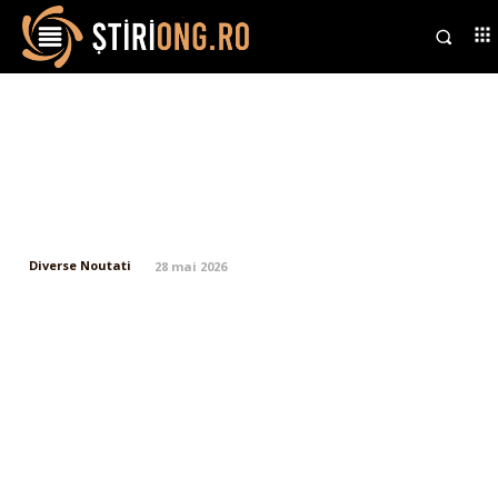
Incident rutier cu implicarea a
trei vehicule blindate Piranha.
Conducătorii au fost testați cu
ajutorul fiolului.
Diverse Noutati
28 mai 2026