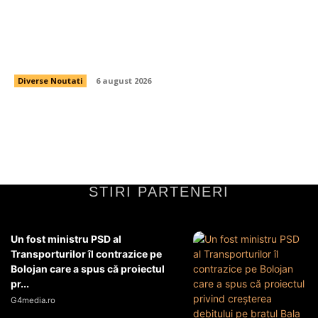
Evoluția utilizării energiei de către români după
îndemnurile lui Ilie Bolojan pentru măsură.
Informațiile Transelectrica
Diverse Noutati
6 august 2026
STIRI PARTENERI
Un fost ministru PSD al
Transporturilor îl contrazice pe
Bolojan care a spus că proiectul
pr...
G4media.ro