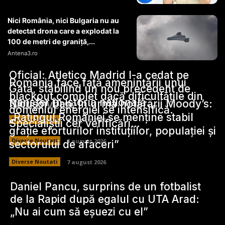
Nici România, nici Bulgaria nu au
detectat drona care a explodat la
100 de metri de graniță,...
Antena3.ro
Oficial: Atletico Madrid l-a cedat pe
România face față amenințării unui
Gata, stabilind un nou precedent de
blackout complet dacă dificultățile din
transfer în istoria națională.
Stiri Diverse:
Nicușor Dan, în urma hotărârii Moody’s:
domeniul energiei se intensifică.
„Ratingul României se menține stabil
Diverse Noutati
8 august 2026
Specialiștii cer verificări…
grație eforturilor instituțiilor, populației și
Diverse Noutati
8 august 2026
sectorului de afaceri”
Diverse Noutati
7 august 2026
Daniel Pancu, surprins de un fotbalist
de la Rapid după egalul cu UTA Arad:
„Nu ai cum să eșuezi cu el”