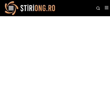
Stiri si noutati despre:
realitatea virtuala