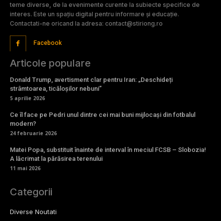
teme diverse, de la evenimente curente la subiecte specifice de
interes. Este un spațiu digital pentru informare și educație.
Contactati-ne oricand la adresa: contact@stiriong.ro
Facebook
Articole populare
Donald Trump, avertisment clar pentru Iran: „Deschideți
strâmtoarea, ticăloșilor nebuni”
5 aprilie 2026
Ce îl face pe Pedri unul dintre cei mai buni mijlocași din fotbalul
modern?
24 februarie 2026
Matei Popa, substituit înainte de interval în meciul FCSB – Slobozia!
A lăcrimat la părăsirea terenului
11 mai 2026
Categorii
Diverse Noutati