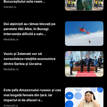
Bucureștiului este ream...
Gandul.ro
Doi alpiniști au rămas blocați pe
peretele Văii Albe, în Bucegi.
Intervenție dificilă a salv...
Mediafax.ro
Vucic și Zelenski vor să
consolideze relațiile economice
dintre Serbia și Ucraina
Mediafax.ro
Este șefa Amazonului rusesc și cea
mai bogată femeie din țară. Iar
imperiul ei de afaceri e...
Antena3.ro