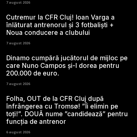
7 august 2026
Cutremur la CFR Cluj! Ioan Varga a
înlăturat antrenorul și 3 fotbaliști +
Noua conducere a clubului
7 august 2026
Dinamo cumpără jucătorul de mijloc pe
care Nuno Campos și-l dorea pentru
200.000 de euro.
7 august 2026
Folha, OUT de la CFR Cluj după
înfrângerea cu Tromsø! ”Îi elimin pe
toți!”. DOUĂ nume ”candidează” pentru
funcția de antrenor
6 august 2026