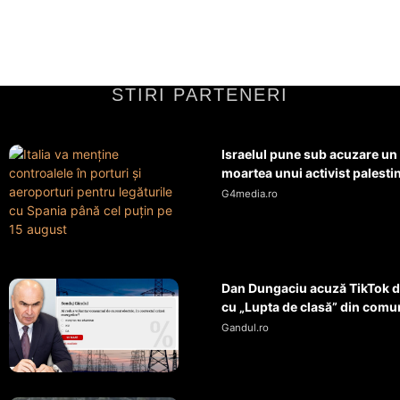
STIRI PARTENERI
Israelul pune sub acuzare un
moartea unui activist palestini
G4media.ro
Dan Dungaciu acuză TikTok d
cu „Lupta de clasă” din comun
Gandul.ro