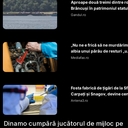
Aproape două treimi dintre r
Brâncuși în patrimoniul statul
Gandul.ro
„Nu ne e frică să ne murdărim”
albia unui pârâu de resturi „u.
Mediafax.ro
Fosta fabrică de țigări de la
Carpați și Snagov, devine cent
Antena3.ro
Dinamo cumpără jucătorul de mijloc pe