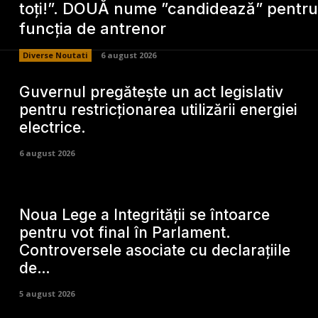
toți!”. DOUĂ nume ”candidează” pentru
funcția de antrenor
Diverse Noutati
6 august 2026
Guvernul pregătește un act legislativ
pentru restricționarea utilizării energiei
electrice.
6 august 2026
Noua Lege a Integrității se întoarce
pentru vot final în Parlament.
Controversele asociate cu declarațiile
de…
5 august 2026