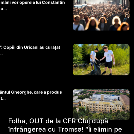
omâni vor operele lui Constantin
u...
. Copiii din Uricani au curățat
..
 Sfântul Gheorghe, care a produs
...
Folha, OUT de la CFR Cluj după
înfrângerea cu Tromsø! ”Îi elimin pe