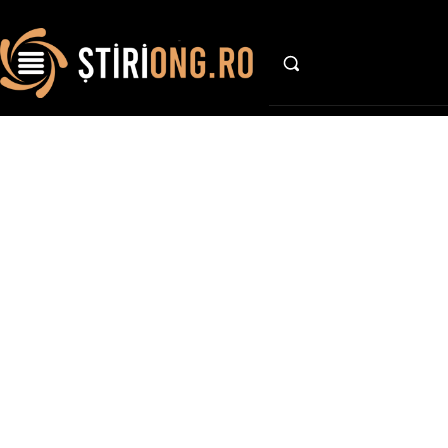
AFACE
S