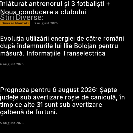
înlăturat antrenorul și 3 fotbaliști +
Noua conducere a clubului
Stiri Diverse:
Diverse Noutati
7 august 2026
Evoluția utilizării energiei de către români
după îndemnurile lui Ilie Bolojan pentru
măsură. Informațiile Transelectrica
6 august 2026
Prognoza pentru 6 august 2026: Șapte
județe sub avertizare roșie de caniculă, în
timp ce alte 31 sunt sub avertizare
galbenă de furtuni.
5 august 2026