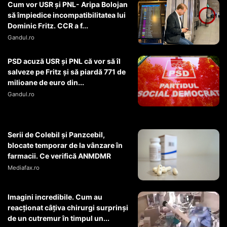
Cum vor USR şi PNL- Aripa Bolojan
să împiedice incompatibilitatea lui
Dominic Fritz. CCR a f...
Gandul.ro
PSD acuză USR și PNL că vor să îl
salveze pe Fritz și să piardă 771 de
milioane de euro din...
Gandul.ro
Serii de Colebil și Panzcebil,
blocate temporar de la vânzare în
farmacii. Ce verifică ANMDMR
Mediafax.ro
Imagini incredibile. Cum au
reacționat câțiva chirurgi surprinși
de un cutremur în timpul un...