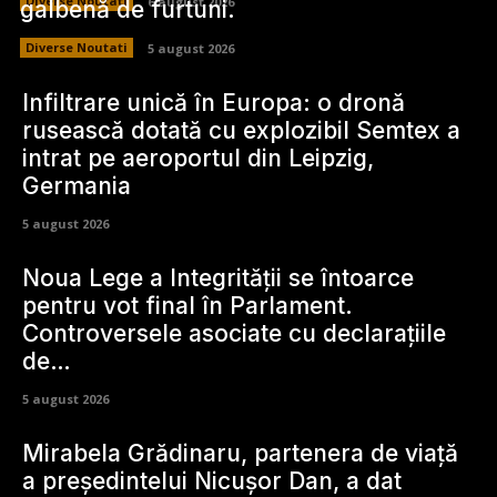
Diverse Noutati
6 august 2026
galbenă de furtuni.
Diverse Noutati
5 august 2026
Infiltrare unică în Europa: o dronă
rusească dotată cu explozibil Semtex a
intrat pe aeroportul din Leipzig,
Germania
5 august 2026
Noua Lege a Integrității se întoarce
pentru vot final în Parlament.
Controversele asociate cu declarațiile
de…
5 august 2026
Mirabela Grădinaru, partenera de viață
a președintelui Nicușor Dan, a dat