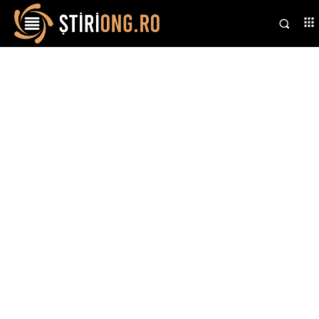
Stiri si noutati despre:
alianțe politice