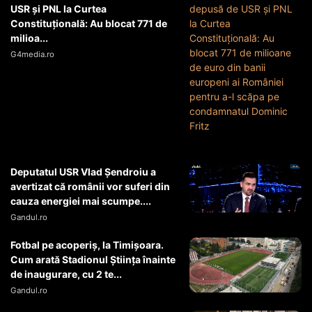
USR și PNL la Curtea
Constituțională: Au blocat 771 de
milioa...
G4media.ro
Deputatul USR Vlad Șendroiu a
avertizat că românii vor suferi din
cauza energiei mai scumpe....
Gandul.ro
Fotbal pe acoperiș, la Timișoara.
Cum arată Stadionul Știința înainte
de inaugurare, cu 2 te...
Gandul.ro