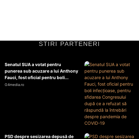
implică un set specific de condiții ce se disting semnificativ de cele
ale unei administrații majoritare. În primul rând,...
Diverse Noutati
24 iunie 2026
STIRI PARTENERI
Senatul SUA a votat pentru
punerea sub acuzare a lui Anthony
Fauci, fost oficial pentru boli...
G4media.ro
PSD despre sesizarea depusă de