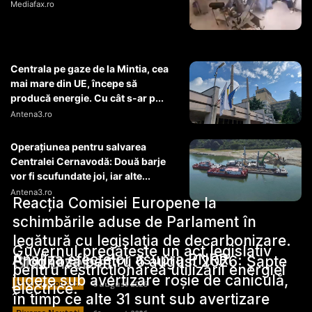
Mediafax.ro
Centrala pe gaze de la Mintia, cea
mai mare din UE, începe să
producă energie. Cu cât s-ar p...
Antena3.ro
Operaţiunea pentru salvarea
Centralei Cernavodă: Două barje
vor fi scufundate joi, iar alte...
Antena3.ro
Reacția Comisiei Europene la
schimbările aduse de Parlament în
legătură cu legislația de decarbonizare.
Guvernul pregătește un act legislativ
Analiza efectelor asupra PNRR.
Stiri Diverse:
Prognoza pentru 6 august 2026: Șapte
pentru restricționarea utilizării energiei
județe sub avertizare roșie de caniculă,
Diverse Noutati
6 august 2026
electrice.
în timp ce alte 31 sunt sub avertizare