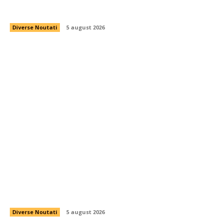
aeroportul din Leipzig, Germania
Diverse Noutati
5 august 2026
Noua Lege a Integrității se întoarce pentru vot
final în Parlament. Controversele asociate cu
declarațiile de…
Diverse Noutati
5 august 2026