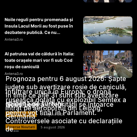
Noile reguli pentru promenada și
Insula Lacul Morii au fost puse în
dezbatere publică. Ce nu...
Antena3.ro
Al patrulea val de căldură în Italia:
toate orașele mari vor fi sub Cod
roșu de caniculă
Antena3.ro
Prognoza pentru 6 august 2026: Șapte
județe sub avertizare roșie de caniculă,
Infiltrare unică în Europa: o dronă
în timp ce alte 31 sunt sub avertizare
rusească dotată cu explozibil Semtex a
galbenă de furtuni.
Stiri Diverse:
Noua Lege a Integrității se întoarce
intrat pe aeroportul din Leipzig,
pentru vot final în Parlament.
Diverse Noutati
5 august 2026
Germania
Controversele asociate cu declarațiile
Diverse Noutati
5 august 2026
de…