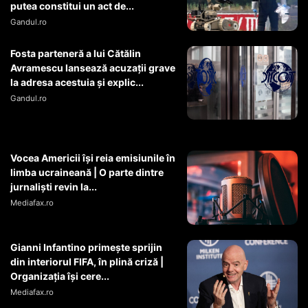
putea constitui un act de...
Gandul.ro
Fosta parteneră a lui Cătălin
Avramescu lansează acuzații grave
la adresa acestuia și explic...
Gandul.ro
Vocea Americii își reia emisiunile în
limba ucraineană | O parte dintre
jurnaliști revin la...
Mediafax.ro
Gianni Infantino primește sprijin
din interiorul FIFA, în plină criză |
Organizația își cere...
Mediafax.ro