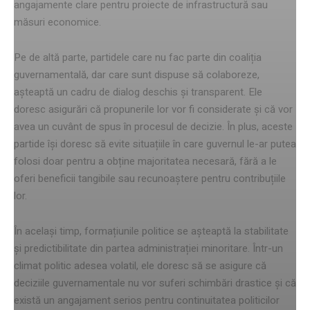
angajamente clare pentru proiecte de infrastructură sau
măsuri economice.
Pe de altă parte, partidele care nu fac parte din coaliția
guvernamentală, dar care sunt dispuse să colaboreze,
așteaptă un cadru de dialog deschis și transparent. Ele
doresc asigurări că propunerile lor vor fi considerate și că vor
avea un cuvânt de spus în procesul de decizie. În plus, aceste
partide își doresc să evite situațiile în care guvernul le-ar putea
folosi doar pentru a obține majoritatea necesară, fără a le
oferi beneficii tangibile sau recunoaștere pentru contribuțiile
lor.
În același timp, formațiunile politice se așteaptă la stabilitate
și predictibilitate din partea administrației minoritare. Într-un
climat politic adesea volatil, ele doresc să se asigure că
deciziile guvernamentale nu vor suferi schimbări drastice și că
există un angajament serios pentru continuitatea politicilor