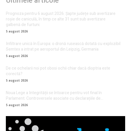
Ultimele articole
Prognoza pentru 6 august 2026: Șapte județe sub avertizare
roșie de caniculă, în timp ce alte 31 sunt sub avertizare
galbenă de furtuni.
5 august 2026
Infiltrare unică în Europa: o dronă rusească dotată cu explozibil
Semtex a intrat pe aeroportul din Leipzig, Germania
5 august 2026
De ce ochelarii noi pot obosi ochii chiar dacă dioptria este
corectă?
5 august 2026
Noua Lege a Integrității se întoarce pentru vot final în
Parlament. Controversele asociate cu declarațiile de…
5 august 2026