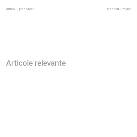
Articolul precedent
Articolul următor
Fotografie și declarația lui
Brazilia depășește Scoția cu 3-0.
Dominic Fritz: „Pe calea corectă a
„Joga Bonito” în Miami!
istoriei”. Planul USR în elaborare.
„Selecao” își asigură victoria în
Grupa C și avansează în 16-imi la
Mondial.
Articole relevante