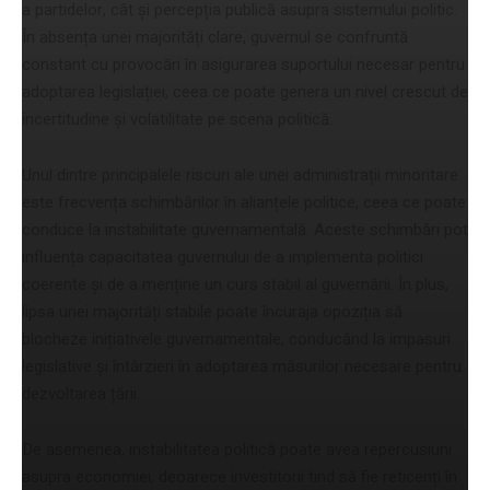
a partidelor, cât și percepția publică asupra sistemului politic.
În absența unei majorități clare, guvernul se confruntă
constant cu provocări în asigurarea suportului necesar pentru
adoptarea legislației, ceea ce poate genera un nivel crescut de
incertitudine și volatilitate pe scena politică.
Unul dintre principalele riscuri ale unei administrații minoritare
este frecvența schimbărilor în alianțele politice, ceea ce poate
conduce la instabilitate guvernamentală. Aceste schimbări pot
influența capacitatea guvernului de a implementa politici
coerente și de a menține un curs stabil al guvernării. În plus,
lipsa unei majorități stabile poate încuraja opoziția să
blocheze inițiativele guvernamentale, conducând la impasuri
legislative și întârzieri în adoptarea măsurilor necesare pentru
dezvoltarea țării.
De asemenea, instabilitatea politică poate avea repercusiuni
asupra economiei, deoarece investitorii tind să fie reticenți în