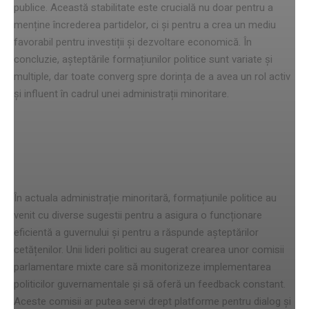
publice. Această stabilitate este crucială nu doar pentru a
menține încrederea partidelor, ci și pentru a crea un mediu
favorabil pentru investiții și dezvoltare economică. În
concluzie, așteptările formațiunilor politice sunt variate și
multiple, dar toate converg spre dorința de a avea un rol activ
și influent în cadrul unei administrații minoritare.
Propunerile formațiunilor pentru
viitor
În actuala administrație minoritară, formațiunile politice au
venit cu diverse sugestii pentru a asigura o funcționare
eficientă a guvernului și pentru a răspunde așteptărilor
cetățenilor. Unii lideri politici au sugerat crearea unor comisii
parlamentare mixte care să monitorizeze implementarea
politicilor guvernamentale și să oferă un feedback constant.
Aceste comisii ar putea servi drept platforme pentru dialog și