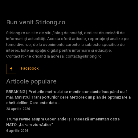
Bun venit Stiriong.ro
Stiriong.ro un site de știri / blog de noutăți, dedicat diseminării de
informații și actualități. Acesta oferă articole, reportaje și analize pe
teme diverse, de la evenimente curente la subiecte specifice de
interes. Este un spațiu digital pentru informare și educație.
Contactati-ne oricand la adresa: contact@stiriong.ro
Facebook
Articole populare
BREAKING | Prețurile metroului se mențin constante începând cu 1
mai. Ministrul Transporturilor cere Metrorex un plan de optimizare a
cheltuielilor. Care este data...
28 aprilie 2026
Trump revine asupra Groenlandei și lansează amenințări către
NATO: „Le-am zis «Adio»”
6 aprilie 2026