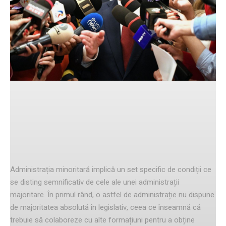
Facebook
Twitter
Pinterest
Condițiile unei administrații
minoritare
Administrația minoritară implică un set specific de condiții ce
se disting semnificativ de cele ale unei administrații
majoritare. În primul rând, o astfel de administrație nu dispune
de majoritatea absolută în legislativ, ceea ce înseamnă că
trebuie să colaboreze cu alte formațiuni pentru a obține