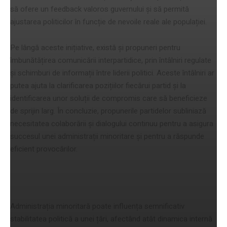
să ofere un feedback valoros guvernului și să permită
ajustarea politicilor în funcție de nevoile reale ale populației.
Pe lângă aceste inițiative, există și propuneri pentru
îmbunătățirea comunicării interpartidice, prin întâlniri regulate
și schimburi de informații între liderii politici. Aceste întâlniri ar
putea ajuta la clarificarea pozițiilor fiecărui partid și la
identificarea unor soluții de compromis care să beneficieze
de sprijin larg. În concluzie, propunerile partidelor subliniază
necesitatea colaborării și dialogului continuu pentru a asigura
succesul unei administrații minoritare și pentru a răspunde
eficient provocărilor.
Impactul asupra stabilității politice
Administrația minoritară poate influența semnificativ
stabilitatea politică a unei țări, afectând atât dinamica internă