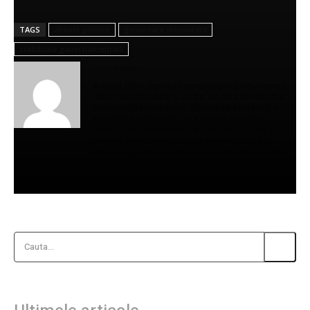
TAGS
alianțe politice
guvernare minoritară
stabilitate guvernamentală
Gerea Mihail
Autorul Mihai Gerea se remarcă prin profunzimea
ideilor, un stil rafinat și un dar rar de a transforma
cuvintele în emoții reale. Textele sale creează o
experiență captivantă, care inspiră și invită la
reflecție. Nu se limitează la a informa, ci ajung
direct la latura sensibilă a cititorului, lăsând o
impresie puternică. Prin claritate, echilibru și forță
expresivă, Mihai se conturează drept una dintre cele
mai valoroase voci ale eseisticii și jurnalismului de
opinie contemporan.
Cauta...