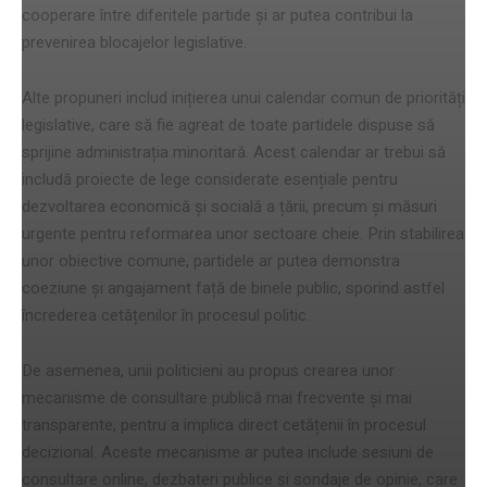
cooperare între diferitele partide și ar putea contribui la
prevenirea blocajelor legislative.
Alte propuneri includ inițierea unui calendar comun de priorități
legislative, care să fie agreat de toate partidele dispuse să
sprijine administrația minoritară. Acest calendar ar trebui să
includă proiecte de lege considerate esențiale pentru
dezvoltarea economică și socială a țării, precum și măsuri
urgente pentru reformarea unor sectoare cheie. Prin stabilirea
unor obiective comune, partidele ar putea demonstra
coeziune și angajament față de binele public, sporind astfel
încrederea cetățenilor în procesul politic.
De asemenea, unii politicieni au propus crearea unor
mecanisme de consultare publică mai frecvente și mai
transparente, pentru a implica direct cetățenii în procesul
decizional. Aceste mecanisme ar putea include sesiuni de
consultare online, dezbateri publice și sondaje de opinie, care