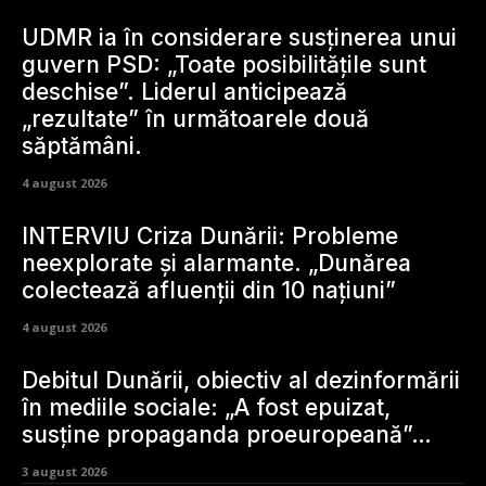
UDMR ia în considerare susținerea unui
guvern PSD: „Toate posibilitățile sunt
deschise”. Liderul anticipează
„rezultate” în următoarele două
săptămâni.
4 august 2026
INTERVIU Criza Dunării: Probleme
neexplorate și alarmante. „Dunărea
colectează afluenții din 10 națiuni”
4 august 2026
Debitul Dunării, obiectiv al dezinformării
în mediile sociale: „A fost epuizat,
susține propaganda proeuropeană”…
3 august 2026