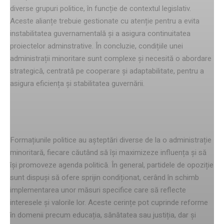
diverse grupuri politice, în funcție de contextul legislativ.
Aceste alianțe trebuie gestionate cu atenție pentru a evita
instabilitatea guvernamentală și a asigura continuitatea
proiectelor adminstrative. În concluzie, condițiile unei
administrații minoritare sunt complexe și necesită o abordare
strategică, centrată pe cooperare și adaptabilitate, pentru a
asigura eficiența și stabilitatea guvernării.
Așteptările formațiunilor politice
Formațiunile politice au așteptări diverse de la o administrație
minoritară, fiecare căutând să își maximizeze influența și să
își promoveze agenda politică. În general, partidele de opoziție
sunt dispuși să ofere sprijin condiționat, cerând în schimb
implementarea unor măsuri specifice care să reflecte
interesele și valorile lor. Aceste cerințe pot cuprinde reforme
în domenii precum educația, sănătatea sau justiția, dar și