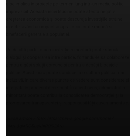
a se implica în proiecte pe termen lung într-un mediu politic
imprevizibil. Această incertitudine poate afecta negativ
creșterea economică și poate descuraja investițiile străine
directe, având un impact asupra locurilor de muncă și
binefacerii generale a populației.
Pe de altă parte, o administrație minoritară poate stimula
dialogul și cooperarea între partide, forțându-le să colaboreze
pentru a găsi soluții comune și pentru a depăși blocajele
politice. Acest lucru poate conduce la o cultură politică mai
incluzivă, în care diverse puncte de vedere sunt considerate și
integrate în procesul decizional. În acest sens, administrația
minoritară poate contribui la consolidarea democrației și la
promovarea transparenței și responsabilității guvernamentale.
Sursa articol / foto: https://news.google.com/home?
hl=ro&gl=RO&ceid=RO%3Aro