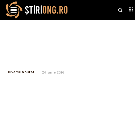
Nicușor Dan declară: „Vom avea
o administrație minoritară”.
Când se anticipatează ca
partidele să-i ofere soluții.
Diverse Noutati
24 iunie 2026