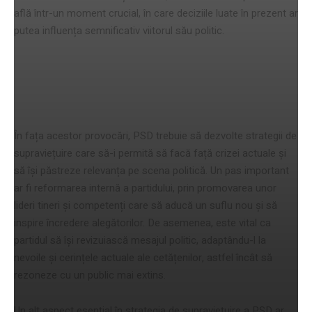
află într-un moment crucial, în care deciziile luate în prezent ar
putea influența semnificativ viitorul său politic.
Strategii de supraviețuire ale
partidului
În fața acestor provocări, PSD trebuie să dezvolte strategii de
supraviețuire care să-i permită să facă față crizei actuale și
să își păstreze relevanța pe scena politică. Un pas important
ar fi reformarea internă a partidului, prin promovarea unor
lideri tineri și competenți care să aducă un suflu nou și să
inspire încredere alegătorilor. De asemenea, este vital ca
partidul să își revizuiască mesajul politic, adaptându-l la
nevoile și cerințele actuale ale cetățenilor, astfel încât să
rezoneze cu un public mai extins.
Un alt aspect esențial în strategia de supraviețuire a PSD ar