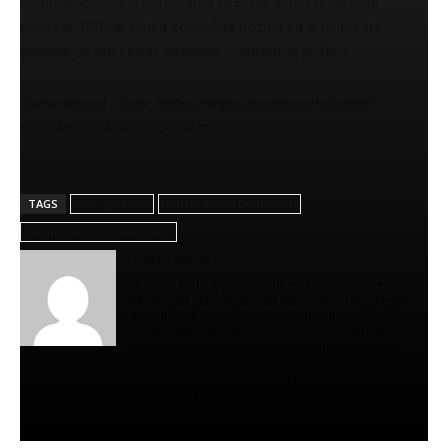
responsabilității și corectarea direcției acolo unde este
necesar, PSD ar putea consolida poziția sa și își crește
șansele de succes în viitoarele confruntări politice.
Sursa articol / foto: https://news.google.com/home?
hl=ro&gl=RO&ceid=RO%3Aro
TAGS
criză politică
Partid Social Democrat
strategii de supraviețuire
Gerea Mihail
Autorul Mihai Gerea se remarcă prin profunzimea
ideilor, un stil rafinat și un dar rar de a transforma
cuvintele în emoții reale. Textele sale creează o
experiență captivantă, care inspiră și invită la
reflecție. Nu se limitează la a informa, ci ajung
direct la latura sensibilă a cititorului, lăsând o
impresie puternică. Prin claritate, echilibru și forță
expresivă, Mihai se conturează drept una dintre cele
mai valoroase voci ale eseisticii și jurnalismului de
opinie contemporan.