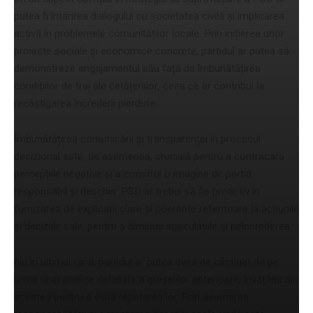
putea fi întărirea dialogului cu societatea civilă și implicarea
activă în problemele comunităților locale. Prin inițierea unor
proiecte sociale și economice concrete, partidul ar putea să
demonstreze angajamentul său față de îmbunătățirea
condițiilor de trai ale cetățenilor, ceea ce ar contribui la
recâștigarea încrederii pierdute.
Îmbunătățirea comunicării și transparenței în procesul
decizional este, de asemenea, crucială pentru a contracara
percepțiile negative și a construi o imagine de partid
responsabil și deschis. PSD ar trebui să fie proactiv în
furnizarea de explicații clare și coerente referitoare la acțiunile
și deciziile sale, pentru a diminua speculațiile și neîncrederea.
Nu în ultimul rând, partidul ar putea avea de câștigat de pe
urma unei analize detaliate a greșelilor anterioare, învățând din
acestea pentru a evita repetarea lor. Prin asumarea