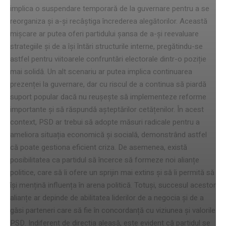
implica o suspendare temporară de la guvernare pentru a se
reorganiza și a-și recâștiga încrederea alegătorilor. Această
mișcare ar putea oferi partidului șansa de a-și reevaluare
strategiile și de a își întări structurile interne, pregătindu-se
astfel pentru viitoarele confruntări electorale dintr-o poziție
mai solidă. Un alt scenariu ar putea implica continuarea
prezenței la guvernare, dar cu riscul de a continua să piardă
suport popular dacă nu reușește să implementeze reforme
importante și să răspundă așteptărilor cetățenilor. În acest
context, PSD ar trebui să adopte măsuri radicale pentru a
ameliora situația economică și socială, demonstrând astfel
că poate gestiona eficient criza. De asemenea, există
posibilitatea ca partidul să încerce să formeze noi alianțe
politice, care să îi ofere un sprijin mai extins și să îi permită să
își mențină influența în arena politică. Totuși, succesul acestor
alianțe ar depinde de abilitatea liderilor de a negocia și de a
găsi parteneri care să fie în concordanță cu viziunea și valorile
PSD. Indiferent de direcția aleasă, este evident că partidul se