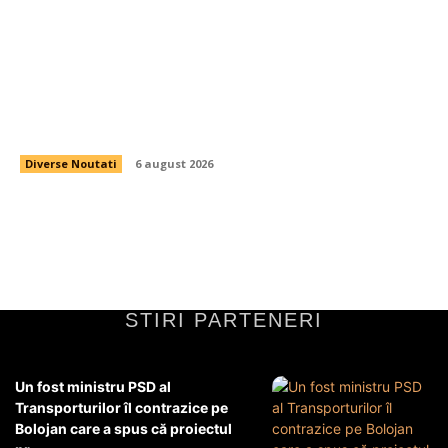
Reacția Comisiei Europene la schimbările aduse
de Parlament în legătură cu legislația de
decarbonizare. Analiza efectelor asupra PNRR.
Diverse Noutati
6 august 2026
STIRI PARTENERI
Un fost ministru PSD al
Transporturilor îl contrazice pe
Bolojan care a spus că proiectul