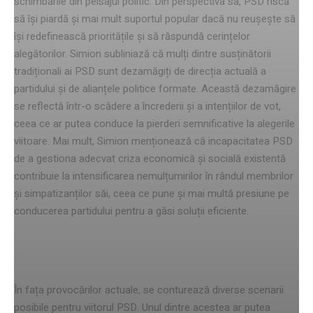
schimbările din peisajul politic. Din perspectiva sa, PSD riscă
să își piardă și mai mult suportul popular dacă nu reușește să
își redefinească prioritățile și să răspundă cerințelor
alegătorilor. Simion subliniază că mulți dintre susținătorii
tradiționali ai PSD sunt dezamăgiți de direcția actuală a
partidului și de alianțele politice formate. Această dezamăgire
se reflectă într-o scădere a încrederii și a intențiilor de vot,
ceea ce ar putea conduce la pierderi semnificative la alegerile
viitoare. Mai mult, Simion menționează că incapacitatea PSD
de a gestiona adecvat criza economică și socială existentă
contribuie la intensificarea nemulțumirilor în rândul membrilor
și simpatizanților săi, ceea ce pune și mai multă presiune pe
conducerea partidului pentru a găsi soluții eficiente.
Posibile scenarii pentru viitor
În fața provocărilor actuale, se conturează diverse scenarii
posibile pentru viitorul PSD. Unul dintre acestea ar putea