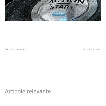
Articolul precedent
Articolul următor
„Indivizii precum noi nu vor putea
Iranul oferă o avertizare
niciodată să ajungă la o
referitoare la deschiderea „unui
înțelegere cu indivizii ca voi”.
nou front” în cazul unei incursiuni
Prima reacție a Iranului la
terestre din partea SUA, având în
strategia lui…
vedere o altă strâmtoare vitală.
Articole relevante