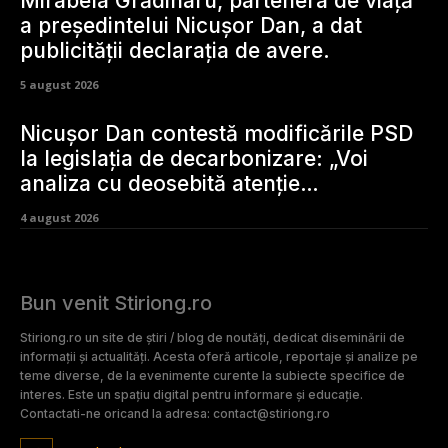
Mirabela Grădinaru, partenera de viață
a președintelui Nicușor Dan, a dat
publicității declarația de avere.
5 august 2026
Nicușor Dan contestă modificările PSD
la legislația de decarbonizare: „Voi
analiza cu deosebită atenție…
4 august 2026
Bun venit Stiriong.ro
Stiriong.ro un site de știri / blog de noutăți, dedicat diseminării de
informații și actualități. Acesta oferă articole, reportaje și analize pe
teme diverse, de la evenimente curente la subiecte specifice de
interes. Este un spațiu digital pentru informare și educație.
Contactati-ne oricand la adresa: contact@stiriong.ro