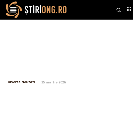
Predicția formulată de George
Simion referitor la conducătorii
PSD: „Se află într-o situație
precară. Dacă nu se retrag de la
conducere, vor dispărea…”
Diverse Noutati
25 martie 2026