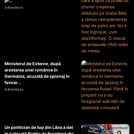
pr...
G4media.ro
Ministerul de Externe, după
arestarea unei românce în
Germania, acuzată de spionaj în
favoar...
G4media.ro
Un politician de top din Libia a dat
în judecată Poliția de Frontieră din