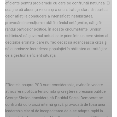
eficiente pentru problemele cu care se confruntă națiunea. El
susține că absența viziunii și a unei strategii clare din partea
celor aflați la conducere a intensificat instabilitatea,
provocând nemulțumiri atât în rândul cetățenilor, cât și în
rândul partidelor politice. În aceste circumstanțe, Simion
subliniază că guvernul actual este prins într-un cerc vicios al
deciziilor eronate, care nu fac decât să adâncească criza și
să submineze încrederea populației în abilitatea autorităților
de a gestiona eficient situația.
Influentele asupra PSD
Effectele asupra PSD sunt considerabile, având în vedere
atmosfera politică tensionată și creșterea presiunii publice.
George Simion consideră că Partidul Social Democrat se
confruntă cu o criză internă gravă, provocată de lipsa unui
leadership clar și de incapacitatea de a se adapta rapid la