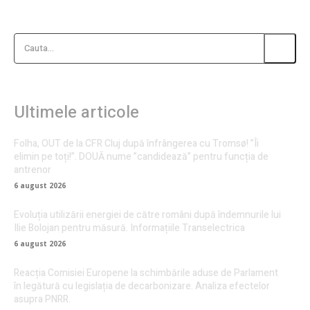
Cauta...
Ultimele articole
Folha, OUT de la CFR Cluj după înfrângerea cu Tromsø! ”Îi
elimin pe toți!”. DOUĂ nume ”candidează” pentru funcția de
antrenor
6 august 2026
Evoluția utilizării energiei de către români după îndemnurile lui
Ilie Bolojan pentru măsură. Informațiile Transelectrica
6 august 2026
Reacția Comisiei Europene la schimbările aduse de Parlament
în legătură cu legislația de decarbonizare. Analiza efectelor
asupra PNRR.