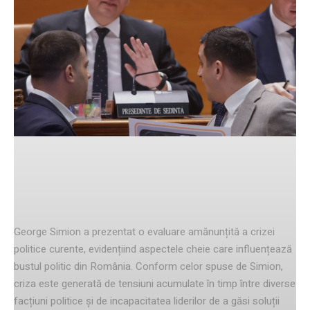
Facebook
Twitter
Pinterest
Examinarea crizei politice
George Simion a prezentat o evaluare amănunțită a crizei
politice curente, evidențiind aspectele cheie care influențează
bustul politic din România. Conform celor spuse de Simion,
criza este generată de tensiuni acumulate în timp între diverse
facțiuni politice și de incapacitatea liderilor de a găsi soluții