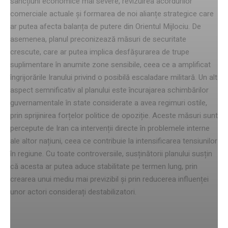
sancțiuni economice mai severe, revizuirea acordurilor
comerciale actuale și formarea de noi alianțe strategice care
ar putea afecta balanța de putere din Orientul Mijlociu. De
asemenea, planul preconizează măsuri de securitate
crescute, care ar putea implica desfășurarea de trupe
suplimentare în anumite zone sensibile, ceea ce a amplificat
îngrijorările Iranului privind o posibilă escaladare militară. Un alt
aspect semnificativ al planului este încurajarea schimbărilor
guvernamentale în state considerate a avea regimuri ostile,
prin sprijinirea forțelor politice de opoziție. Aceste măsuri sunt
percepute de Iran ca intervenții directe în problemele interne
ale altor națiuni, ceea ce contribuie la intensificarea tensiunilor
în regiune. Cu toate controversiile, susținătorii planului susțin
că acesta ar putea aduce stabilitate pe termen lung, prin
crearea unui mediu mai previzibil și prin reducerea influenței
unor actori considerați destabilizatori.
impactul asupra relațiilor