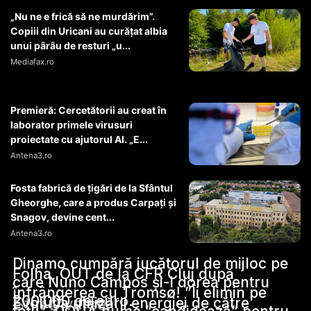
„Nu ne e frică să ne murdărim”.
Copiii din Uricani au curățat albia
unui pârâu de resturi „u...
Mediafax.ro
Premieră: Cercetătorii au creat în
laborator primele virusuri
proiectate cu ajutorul AI. „E...
Antena3.ro
Fosta fabrică de țigări de la Sfântul
Gheorghe, care a produs Carpați și
Snagov, devine cent...
Antena3.ro
Dinamo cumpără jucătorul de mijloc pe
Folha, OUT de la CFR Cluj după
care Nuno Campos și-l dorea pentru
înfrângerea cu Tromsø! ”Îi elimin pe
200.000 de euro.
Stiri Diverse:
Evoluția utilizării energiei de către