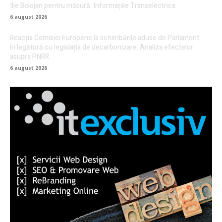
Ilie Bolojan pentru măsură. Informațiile Transelectrica
6 august 2026
Reacția Comisiei Europene la schimbările aduse de Parlament
în legătură cu legislația de decarbonizare. Analiza efectelor
asupra PNRR.
6 august 2026