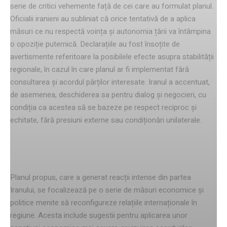
serie de critici vehemente față de cei care au formulat planul.
Oficialii iranieni au subliniat că orice tentativă de a aplica
măsuri ce nu respectă voința și autonomia țării va întâmpina
o opoziție puternică. Declarațiile au fost însoțite de
avertismente referitoare la posibilele efecte asupra stabilității
regionale, în cazul în care planul ar fi implementat fără
consultarea și acordul părților interesate. Iranul a accentuat,
de asemenea, deschiderea sa pentru dialog și negocieri, cu
condiția ca acestea să se bazeze pe respect reciproc și
echitate, fără presiuni externe sau condiționări unilaterale.
detalii despre planul propus
Planul propus, care a generat reacții intense din partea
Iranului, se focalizează pe o serie de măsuri economice și
politice menite să reconfigureze relațiile internaționale în
regiune. Acesta include sugestii pentru aplicarea unor