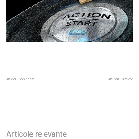
Articolul precedent
Articolul următor
Tanczos Barna: „Când declarăm
Predicția formulată de George
ieșirea UDMR de la guvernare, în
Simion referitor la conducătorii
ziua următoare ne-am retras”
PSD: „Se află într-o situație
precară. Dacă nu se retrag de la
conducere, vor dispărea…”
Articole relevante