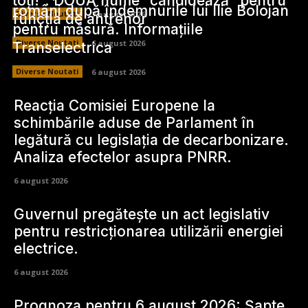
toți!”. DOUĂ nume ”candidează” pentru
români după îndemnurile lui Ilie Bolojan
Diverse Noutati
7 august 2026
funcția de antrenor
pentru măsură. Informațiile
Diverse Noutati
6 august 2026
Transelectrica
Diverse Noutati
6 august 2026
Reacția Comisiei Europene la
schimbările aduse de Parlament în
legătură cu legislația de decarbonizare.
Analiza efectelor asupra PNRR.
6 august 2026
Guvernul pregătește un act legislativ
pentru restricționarea utilizării energiei
electrice.
6 august 2026
Prognoza pentru 6 august 2026: Șapte