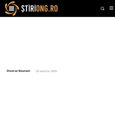
„Indivizii precum noi nu vor
putea niciodată să ajungă la o
înțelegere cu indivizii ca voi”.
Prima reacție a Iranului la
strategia lui…
Diverse Noutati
25 martie 2026