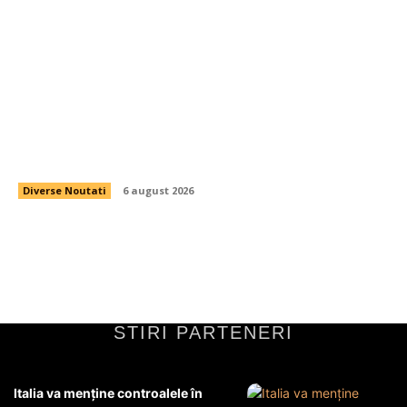
Evoluția utilizării energiei de către români după
îndemnurile lui Ilie Bolojan pentru măsură.
Informațiile Transelectrica
Diverse Noutati
6 august 2026
STIRI PARTENERI
Italia va menţine controalele în