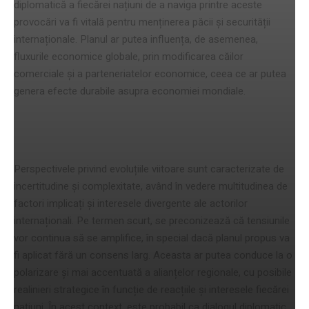
diplomatică a fiecărei națiuni de a naviga printre aceste
provocări va fi vitală pentru menținerea păcii și securității
internaționale. Planul ar putea influența, de asemenea,
fluxurile economice globale, prin modificarea căilor
comerciale și a parteneriatelor economice, ceea ce ar putea
genera efecte durabile asupra economiei mondiale.
perspective și posibile evoluții
Perspectivele privind evoluțiile viitoare sunt caracterizate de
incertitudine și complexitate, având în vedere multitudinea de
factori implicați și interesele divergente ale actorilor
internaționali. Pe termen scurt, se preconizează că tensiunile
vor continua să se amplifice, în special dacă planul propus va
fi aplicat fără un consens larg. Aceasta ar putea conduce la o
polarizare și mai accentuată a alianțelor regionale, cu posibile
realinieri strategice în funcție de reacțiile și interesele fiecărei
națiuni. În acest context, este probabil ca dialogul diplomatic