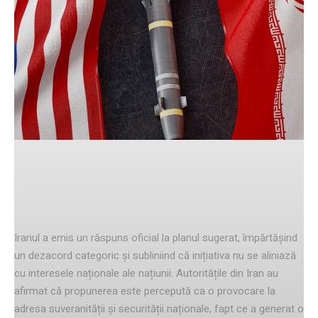
Facebook
Twitter
Pinterest
reacția oficială a Iranului
Iranul a emis un răspuns oficial la planul sugerat, împărtășind
un dezacord categoric și subliniind că inițiativa nu se aliniază
cu interesele naționale ale națiunii. Autoritățile din Iran au
afirmat că propunerea este percepută ca o provocare la
adresa suveranității și securității naționale, fapt ce a generat o