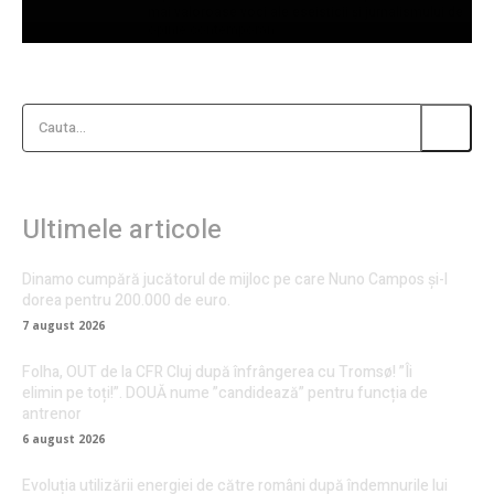
mai valoroase voci ale eseisticii și jurnalismului de
opinie contemporan.
Cauta...
Ultimele articole
Dinamo cumpără jucătorul de mijloc pe care Nuno Campos și-l
dorea pentru 200.000 de euro.
7 august 2026
Folha, OUT de la CFR Cluj după înfrângerea cu Tromsø! ”Îi
elimin pe toți!”. DOUĂ nume ”candidează” pentru funcția de
antrenor
6 august 2026
Evoluția utilizării energiei de către români după îndemnurile lui