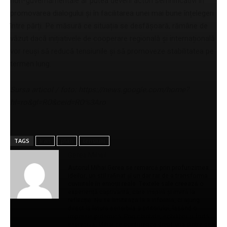
non-guvernamentale ar putea deveni actori semnificativi în
promovarea dialogului și în facilitarea unei mai bune înțelegeri
între părți. Pe măsură ce situația se desfășoară, rămâne de
văzut dacă inițiativele de cooperare regională și internațională
vor reuși să reducă tensiunile și să promoveze stabilitatea pe
termen lung.
Sursa articol / foto: https://news.google.com/home?
hl=ro&gl=RO&ceid=RO%3Aro
TAGS
Iran
plan
tensiuni
Gerea Mihail
Autorul Mihai Gerea se remarcă prin profunzimea
ideilor, un stil rafinat și un dar rar de a transforma
cuvintele în emoții reale. Textele sale creează o
experiență captivantă, care inspiră și invită la
reflecție. Nu se limitează la a informa, ci ajung
direct la latura sensibilă a cititorului, lăsând o
impresie puternică. Prin claritate, echilibru și forță
expresivă, Mihai se conturează drept una dintre cele