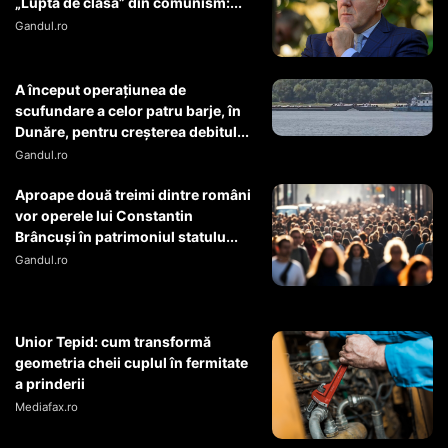
„Lupta de clasă” din comunism:...
Gandul.ro
A început operaţiunea de
scufundare a celor patru barje, în
Dunăre, pentru creşterea debitul...
Gandul.ro
Aproape două treimi dintre români
vor operele lui Constantin
Brâncuși în patrimoniul statulu...
Gandul.ro
Unior Tepid: cum transformă
geometria cheii cuplul în fermitate
a prinderii
Mediafax.ro