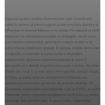
internaționale
Impactul asupra relațiilor internaționale este considerabil,
având în vedere că planul sugerat poate remodela alianțele și
influențele în Orientul Mijlociu și nu numai. Pe măsură ce țările
angrenate își reevaluează pozițiile și strategiile, există riscul
unei creșteri a tensiunilor, generând o reacție în lanț ce ar
putea afecta stabilitatea globală. În special, relațiile dintre Iran
și națiunile occidentale ar putea suferi o degradare
suplimentară, deoarece susținerea planului ar putea fi
percepută ca o alianță împotriva intereselor iraniene. Nu doar
statele din zonă, ci și mari actori internaționali, precum Rusia
și China, ar putea avea un rol esențial în medierea sau
amplificarea tensiunilor, în funcție de propriile strategii. De
asemenea, organizațiile internaționale, cum ar fi ONU, ar putea
fi invocate pentru a preveni escaladarea conflictelor și pentru
a încuraja dialogul între părți. În acest cadru, capacitatea