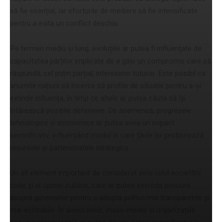
să fie esențial, iar eforturile de mediere să fie intensificate
pentru a evita un conflict deschis.
Pe termen mediu și lung, evoluțiile ar putea fi influențate de
capacitatea părților implicate de a găsi un compromis care să
răspundă, cel puțin parțial, intereselor tuturor. Este posibil ca
anumite națiuni să încerce să profite de situație pentru a-și
extinde influența, în timp ce altele ar putea căuta să își
întărească pozițiile defensive. De asemenea, progresele
tehnologice și economice ar putea avea un impact
semnificativ, influențând modul în care țările își gestionează
resursele și parteneriatele strategice.
Un alt element important de considerat este rolul societății
civile și al opiniei publice, care ar putea exercita presiuni
asupra guvernelor pentru a adopta politici mai transparente și
mai echitabile. În acest sens, mass-media și organizațiile