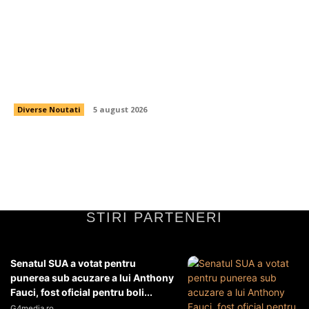
Prognoza pentru 6 august 2026: Șapte județe
sub avertizare roșie de caniculă, în timp ce alte
31 sunt sub avertizare galbenă de furtuni.
Diverse Noutati
5 august 2026
STIRI PARTENERI
Senatul SUA a votat pentru
punerea sub acuzare a lui Anthony
Fauci, fost oficial pentru boli...
G4media.ro