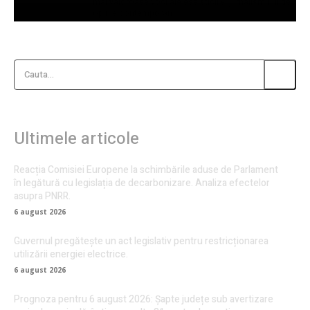
mai valoroase voci ale eseisticii și jurnalismului de
opinie contemporan.
Cauta...
Ultimele articole
Reacția Comisiei Europene la schimbările aduse de Parlament
în legătură cu legislația de decarbonizare. Analiza efectelor
asupra PNRR.
6 august 2026
Guvernul pregătește un act legislativ pentru restricționarea
utilizării energiei electrice.
6 august 2026
Prognoza pentru 6 august 2026: Șapte județe sub avertizare