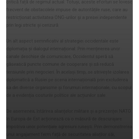
critică față de regimul actual. Totuși, aceste eforturi se lovesc
frecvent de obstacolele impuse de autoritățile ruse, care au
restricționat activitatea ONG-urilor și a presei independente
prin legi stricte și cenzură.
Un alt aspect semnificativ al strategiei occidentale este
diplomația și dialogul internațional. Prin menținerea unor
canale deschise de comunicare, Occidentul speră să
găsească puncte comune de cooperare și să reducă
tensiunile prin negocieri. În același timp, se strivește izolarea
diplomatică a Rusiei pe scena internațională prin excluderea
sa din diverse organisme și forumuri internaționale, cu scopul
de a evidenția costurile politice ale acțiunilor sale.
De asemenea, întărirea alianțelor militare și a prezenței NATO
în Europa de Est acționează ca o măsură de descurajare
împotriva unor potențiale agresiuni rusești. Prin demonstrerea
unui angajament ferm față de securitatea aliaților săi,