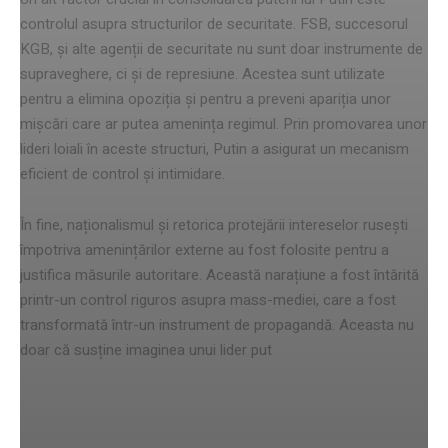
controlul asupra structurilor de securitate. FSB, succesorul
KGB, și alte agenții de securitate nu sunt doar instrumente de
supraveghere, ci și de represiune. Acestea sunt utilizate
pentru a elimina opoziția și pentru a preveni apariția unor
mișcări care ar putea amenința regimul. Prin promovarea unor
lideri loiali în aceste structuri, Putin a asigurat un mecanism
eficient de control și intimidare.
În fine, naționalismul și retorica protejării intereselor rusești
împotriva amenințărilor externe au fost folosite pentru a
justifica măsurile autoritare. Această narațiune a fost întărită
printr-un control riguros asupra mass-mediei, care a fost
transformată într-un instrument de propagandă. Aceasta nu
doar că susține imaginea unui lider put
Strategii occidentale pentru