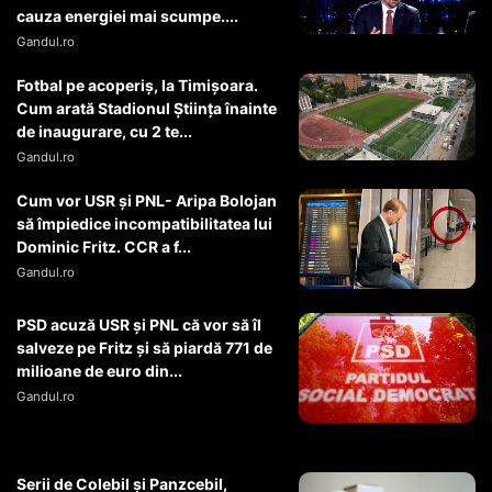
cauza energiei mai scumpe....
Gandul.ro
Fotbal pe acoperiș, la Timișoara.
Cum arată Stadionul Știința înainte
de inaugurare, cu 2 te...
Gandul.ro
Cum vor USR şi PNL- Aripa Bolojan
să împiedice incompatibilitatea lui
Dominic Fritz. CCR a f...
Gandul.ro
PSD acuză USR și PNL că vor să îl
salveze pe Fritz și să piardă 771 de
milioane de euro din...
Gandul.ro
Serii de Colebil și Panzcebil,