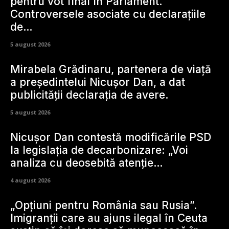
pentru vot final în Parlament.
Controversele asociate cu declarațiile
de…
5 august 2026
Mirabela Grădinaru, partenera de viață
a președintelui Nicușor Dan, a dat
publicității declarația de avere.
5 august 2026
Nicușor Dan contestă modificările PSD
la legislația de decarbonizare: „Voi
analiza cu deosebită atenție…
4 august 2026
„Opțiuni pentru România sau Rusia”.
Imigranții care au ajuns ilegal în Ceuta