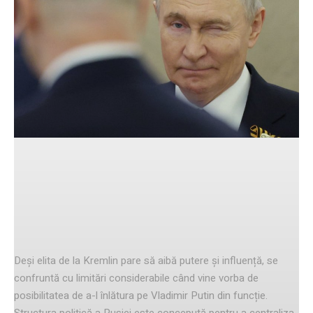
Facebook
Twitter
Pinterest
Elite Kremlinului și influența sa
restrânsă
Deși elita de la Kremlin pare să aibă putere și influență, se
confruntă cu limitări considerabile când vine vorba de
posibilitatea de a-l înlătura pe Vladimir Putin din funcție.
Structura politică a Rusiei este concepută pentru a centraliza