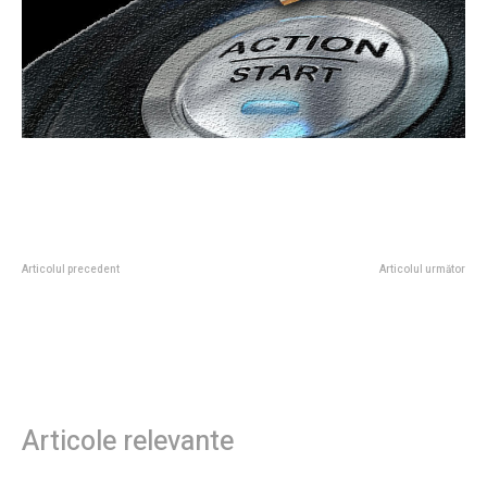
Articolul precedent
Articolul următor
Eurovision 2026: Cine a obținut
Ioan Varga îi spune lui Daniel
victoria în marea finală și ce loc a
Pancu: „Îi rog public iertare! Sunt
ocupat România
mândru de el și îmi doresc să
rămână în continuare”
Articole relevante