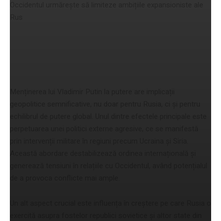
Occidentul urmărește să limiteze ambițiile expansioniste ale
Rus
Consecințele geopolitice ale
permanenței lui Putin la putere
Menținerea lui Vladimir Putin la putere are implicații
geopolitice semnificative, nu doar pentru Rusia, ci și pentru
echilibrul de putere global. Unul dintre efectele principale este
perpetuarea unei politici externe agresive, ce se manifestă
prin intervenții militare în regiuni precum Ucraina și Siria.
Această abordare destabilizează ordinea internațională și
generează tensiuni în relațiile cu Occidentul, având potențialul
de a provoca conflicte mai ample.
Un alt aspect crucial este influența în creștere pe care Rusia o
exercită asupra fostelor republici sovietice și altor state din