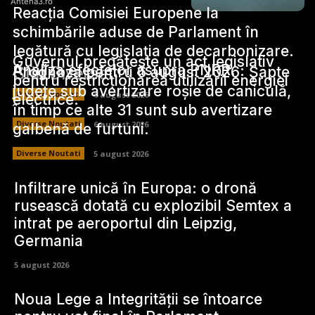
Antena3.ro
Reacția Comisiei Europene la
schimbările aduse de Parlament în
legătură cu legislația de decarbonizare.
Guvernul pregătește un act legislativ
Analiza efectelor asupra PNRR.
Stiri Diverse:
Prognoza pentru 6 august 2026: Șapte
pentru restricționarea utilizării energiei
județe sub avertizare roșie de caniculă,
Diverse Noutati
6 august 2026
electrice.
în timp ce alte 31 sunt sub avertizare
Diverse Noutati
6 august 2026
galbenă de furtuni.
Diverse Noutati
5 august 2026
Infiltrare unică în Europa: o dronă
rusească dotată cu explozibil Semtex a
intrat pe aeroportul din Leipzig,
Germania
5 august 2026
Noua Lege a Integrității se întoarce