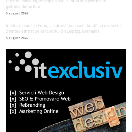
roșie de caniculă, în timp ce alte 31 sunt sub avertizare
galbenă de furtuni.
5 august 2026
Infiltrare unică în Europa: o dronă rusească dotată cu explozibil
Semtex a intrat pe aeroportul din Leipzig, Germania
5 august 2026