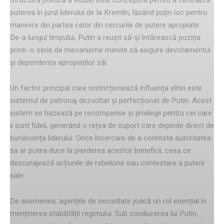
puterea în jurul liderului de la Kremlin, lăsând puțin loc pentru
manevre din partea celor din cercurile de putere apropiate.
De-a lungul timpului, Putin a reușit să-și întărească poziția
printr-o serie de mecanisme menite să asigure devotamentul
și dependența apropiaților săi.
Un factor principal care restricționează influența elitei este
sistemul de patronaj dezvoltat și perfecționat de Putin. Acest
sistem se bazează pe recompense și privilegii pentru cei care
ii sunt fideli, generând o rețea de suport care depinde direct de
bunăvoința liderului. Orice încercare de a contesta autoritatea
sa ar putea duce la pierderea acestor beneficii, ceea ce
descurajează acțiunile de rebeliune sau contestare a puterii
sale.
De asemenea, agențiile de securitate joacă un rol esențial în
menținerea stabilității regimului. Sub conducerea lui Putin,