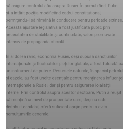
să asigure controlul său asupra Rusiei. În primul rând, Putin
și-a întărit poziția modificând cadrul constituțional,
permițându-i să rămână la conducere pentru perioade extinse.
Această ajustare legislativă a fost justificată public prin
necesitatea de stabilitate și continuitate, valori promovate
intensiv de propaganda oficială.
În al doilea rând, economia Rusiei, deși supusă sancțiunilor
internaționale și fluctuațiilor piețelor globale, a fost folosită ca
un instrument de putere. Resursele naturale, în special petrolul
și gazele, au fost unelte esențiale pentru menținerea influenței
internaționale a Rusiei, dar și pentru asigurarea loialității
interne. Prin controlul asupra acestor sectoare, Putin a reușit
să mențină un nivel de prosperitate care, deși nu este
distribuit echitabil, oferă suficient sprijin pentru a evita
nemulțumirile generale.
Un alt factor crucial în consolidarea puterii lui Putin este