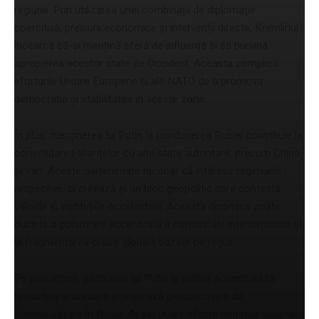
regiune. Prin utilizarea unei combinații de diplomație
coercitivă, presiuni economice și intervenții directe, Kremlinul
încearcă să-și mențină sfera de influență și să prevină
apropierea acestor state de Occident. Aceasta complică
eforturile Uniunii Europene și ale NATO de a promova
democrația și stabilitatea în aceste zone.
În plus, menținerea lui Putin la conducerea Rusiei contribuie la
consolidarea alianțelor cu alte state autoritare, precum China
și Iran. Aceste parteneriate nu doar că întăresc regimurile
respective, ci creează și un bloc geopolitic care contestă
valorile și instituțiile occidentale. Această dinamică poate
duce la o polarizare accentuată a comunității internaționale și
la fragmentarea ordinii globale bazate pe reguli.
Pe plan intern, păstrarea lui Putin la putere accentuează
tendințele autoritare și limitează perspectivele de
democratizare în Rusia. Aceasta are efecte negative asupra