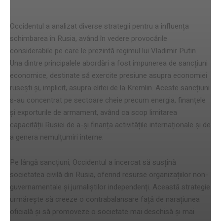
schimbare
Occidentul a analizat diverse strategii pentru a influența
schimbarea în Rusia, având în vedere provocările
considerabile pe care le prezintă regimul lui Vladimir Putin.
Una dintre principalele abordări a fost impunerea de sancțiuni
economice, destinate să exercite presiune asupra economiei
rusești și, implicit, asupra elitei de la Kremlin. Aceste sancțiuni
s-au concentrat pe sectoare cheie precum energia, finanțele
și exporturile de armament, având ca scop limitarea
capacității Rusiei de a-și finanța activitățile internaționale și de
a genera nemulțumiri interne.
Pe lângă sancțiuni, Occidentul a încercat să susțină
societatea civilă din Rusia, oferind resurse organizațiilor non-
guvernamentale și jurnaliștilor independenți. Această strategie
urmărește să creeze o contrabalansare față de narațiunea
oficială și să promoveze o societate mai deschisă și mai