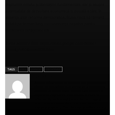
drepturilor omului și libertăților fundamentale, dar și asupra
potențialului de dezvoltare economică și socială a țării. În
absența unor reforme democratice, Rusia riscă să rămână
izolată pe termen lung, cu consecințe negative pentru
bunăstarea cetățenilor săi.
Sursa articol / foto: https://news.google.com/home?
hl=ro&gl=RO&ceid=RO%3Aro
TAGS
elita
putere
securitate
Gerea Mihail
Autorul Mihai Gerea se remarcă prin profunzimea
ideilor, un stil rafinat și un dar rar de a transforma
cuvintele în emoții reale. Textele sale creează o
experiență captivantă, care inspiră și invită la
reflecție. Nu se limitează la a informa, ci ajung
direct la latura sensibilă a cititorului, lăsând o
impresie puternică. Prin claritate, echilibru și forță
expresivă, Mihai se conturează drept una dintre cele