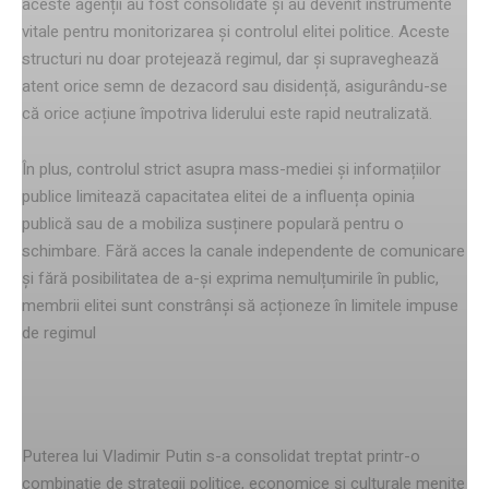
aceste agenții au fost consolidate și au devenit instrumente
vitale pentru monitorizarea și controlul elitei politice. Aceste
structuri nu doar protejează regimul, dar și supraveghează
atent orice semn de dezacord sau disidență, asigurându-se
că orice acțiune împotriva liderului este rapid neutralizată.
În plus, controlul strict asupra mass-mediei și informațiilor
publice limitează capacitatea elitei de a influența opinia
publică sau de a mobiliza susținere populară pentru o
schimbare. Fără acces la canale independente de comunicare
și fără posibilitatea de a-și exprima nemulțumirile în public,
membrii elitei sunt constrânși să acționeze în limitele impuse
de regimul
Consolidarea puterii lui Putin
Puterea lui Vladimir Putin s-a consolidat treptat printr-o
combinație de strategii politice, economice și culturale menite