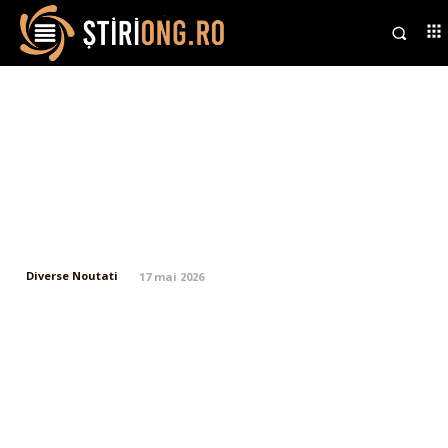
De ce conducerea de la Kremlin
nu reușește să-l îndepărteze pe
Putin de la conducere și ce
acțiuni ar putea întreprinde
Occidentul pentru a…
Diverse Noutati
17 mai 2026