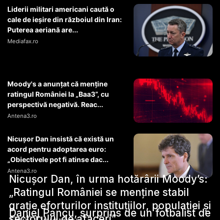
Liderii militari americani caută o
cale de ieșire din războiul din Iran:
Puterea aeriană are...
Mediafax.ro
Moody's a anunțat că menține
ratingul României la „Baa3”, cu
perspectivă negativă. Reac...
Antena3.ro
Nicușor Dan insistă că există un
acord pentru adoptarea euro:
„Obiectivele pot fi atinse dac...
Antena3.ro
Nicușor Dan, în urma hotărârii Moody’s:
„Ratingul României se menține stabil
grație eforturilor instituțiilor, populației și
Daniel Pancu, surprins de un fotbalist de
sectorului de afaceri”