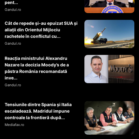
pent...
Gandul.ro
Cât de repede și-au epuizat SUA și
aliații din Orientul Mijlociu
rachetele în conflictul cu...
Gandul.ro
Reacția ministrului Alexandru
Nazare la decizia Moody’s de a
păstra România recomandată
inve...
Gandul.ro
Tensiunile dintre Spania și Italia
escaladează. Madridul impune
controale la frontieră după...
Mediafax.ro