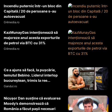
Incendiu puternic într-un bloc din
Capitală / 20 de persoane s-au
autoevacuat
G4media.ro
KazMunayGas intenţionează să
majoreze anul acesta exporturile
de petrol via BTC cu 31%
G4media.ro
Ce a ajuns să facă, la pușcărie,
temutul Bebino. Liderul interlop
bucureștean, trimis la ree...
Gandul.ro
Nicușor Dan susține că evaluarea
Moody’s demonstrează că
România a făcut pașii necesari