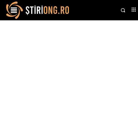
Stiri si noutati despre:
putere