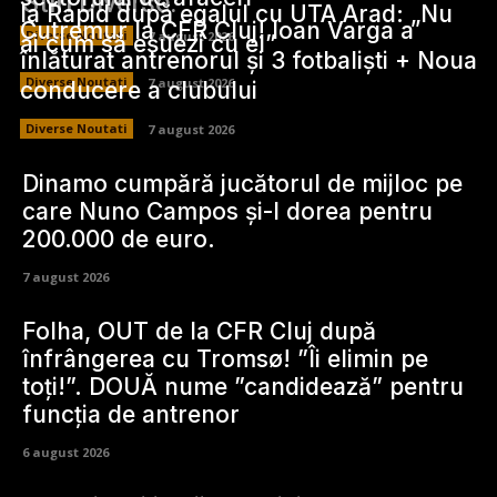
Stiri Diverse:
la Rapid după egalul cu UTA Arad: „Nu
Cutremur la CFR Cluj! Ioan Varga a
Diverse Noutati
7 august 2026
ai cum să eșuezi cu el”
înlăturat antrenorul și 3 fotbaliști + Noua
Diverse Noutati
7 august 2026
conducere a clubului
Diverse Noutati
7 august 2026
Dinamo cumpără jucătorul de mijloc pe
care Nuno Campos și-l dorea pentru
200.000 de euro.
7 august 2026
Folha, OUT de la CFR Cluj după
înfrângerea cu Tromsø! ”Îi elimin pe
toți!”. DOUĂ nume ”candidează” pentru
funcția de antrenor
6 august 2026