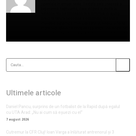
cuvintele în emoții reale. Textele sale creează o
experiență captivantă, care inspiră și invită la
reflecție. Nu se limitează la a informa, ci ajung
direct la latura sensibilă a cititorului, lăsând o
impresie puternică. Prin claritate, echilibru și forță
expresivă, Mihai se conturează drept una dintre cele
mai valoroase voci ale eseisticii și jurnalismului de
opinie contemporan.
Cauta...
Ultimele articole
Daniel Pancu, surprins de un fotbalist de la Rapid după egalul
cu UTA Arad: „Nu ai cum să eșuezi cu el”
7 august 2026
Cutremur la CFR Cluj! Ioan Varga a înlăturat antrenorul și 3