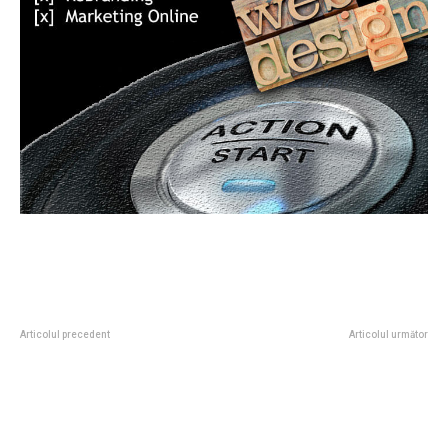
Articolul precedent
Articolul următor
Nicușor Dan l-a desemnat pe
Cazul „Matias”: adolescentul din
prim-ministru. Eugen Tomac: Voi
Dumbrăvița decedat în urma unei
sugera Parlamentului o echipă de
ciocniri cu un vehicul pe o cale
experți, un…
rutieră lipsită de trotuare.
Răspunderea autorităților locale