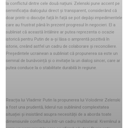
la conflictul dintre cele două națiuni. Zelenski pune accent pe
semnificația dialogului direct și transparent, considerând că
doar printr-o discuție față în față se pot depăși impedimentele
care au frustrat până în prezent progresul în negocieri. El a
subliniat că această întâlnire ar putea reprezenta o ocazie
istorică pentru Putin de a-și lăsa o amprentă pozitivă în
istorie, creând astfel un cadru de colaborare și reconciliere.
Președintele ucrainean a subliniat că propunerea sa este un
semnal de bunăvoință și o invitație la un dialog sincer, care ar
putea conduce la o stabilitate durabilă în regiune.
Răspunsul lui Putin
Reacția lui Vladimir Putin la propunerea lui Volodimir Zelenski
a fost una prudentă, liderul rus subliniind complexitatea
situației și insistând asupra necesității de a aborda toate
dimensiunile conflictului într-un cadru multilateral. Kremlinul a