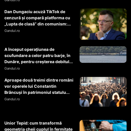
Gandul.ro
Dan Dungaciu acuză TikTok de
cenzură și compară platforma cu
„Lupta de clasă” din comunism:...
Gandul.ro
A început operaţiunea de
scufundare a celor patru barje, în
Dunăre, pentru creşterea debitul...
Gandul.ro
Aproape două treimi dintre români
vor operele lui Constantin
Brâncuși în patrimoniul statulu...
Gandul.ro
Unior Tepid: cum transformă
geometria cheii cuplul în fermitate