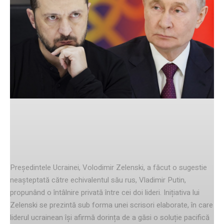
Facebook
Twitter
Pinterest
Propunerea lui Zelenski
Președintele Ucrainei, Volodimir Zelenski, a făcut o sugestie
neașteptată către echivalentul său rus, Vladimir Putin,
propunând o întâlnire privată între cei doi lideri. Inițiativa lui
Zelenski se prezintă sub forma unei scrisori elaborate, în care
liderul ucrainean își afirmă dorința de a găsi o soluție pacifică