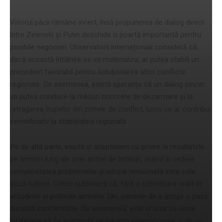
Viitorul păcii rămâne incert, însă propunerea de dialog direct
între Zelenski și Putin deschide o poartă importantă pentru
posibile negocieri. Observatorii internaționali consideră că,
dacă această întâlnire se va materializa, ar putea stabili un
precedent favorabil pentru soluționarea altor conflicte
regionale. De asemenea, există speranța că un dialog sincer
va putea conduce la măsuri concrete de dezarmare și la
retragerea trupelor din zonele de conflict, lucru ce ar contribui
semnificativ la stabilitatea regională.
Pe de altă parte, există și scepticism cu privire la rezultatele
pe termen lung ale unei astfel de întâlniri, având în vedere
complexitatea problemelor și istoria tensionată între cele
două națiuni. Criticii subliniază că, fără o schimbare reală în
atitudinile și politicile ambelor țări, șansele de a atinge o pace
durabilă sunt limitate. De asemenea, este crucial ca orice
înțelegere să fie susținută de garanții internaționale și de un