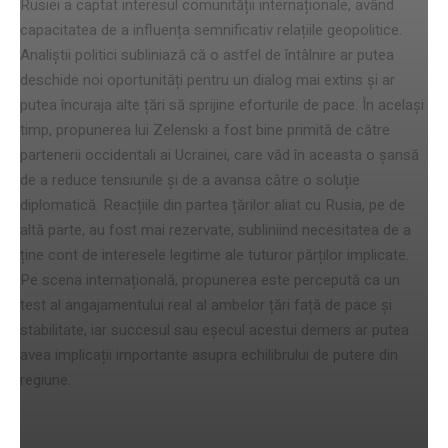
Rusiei a captat interesul comunității internaționale, având
capacitatea de a influența semnificativ relațiile geopolitice.
Analiștii politici subliniază că o astfel de întâlnire ar putea
deschide noi oportunități pentru un dialog mai extins și ar
putea încuraja alte țări să sprijine eforturile de pace. În același
timp, propunerea lui Zelenski a fost bine primită de către
partenerii occidentali ai Ucrainei, care văd în aceasta o șansă
de a reduce tensiunile și de a avansa către o soluție
diplomatică. Reacțiile din partea țărilor aliat cu Rusia, pe de
altă parte, au fost mai rezervate, subliniind necesitatea de a
ține cont de interesele legitime ale tuturor părților implicate.
Pe scena internațională, propunerea este percepută ca un
test al angajamentului real al ambelor țări față de pace și
stabilitate, iar succesul sau eșecul acestui demers ar putea
avea implicații importante asupra echilibrului de putere din
regiune.
Perspectivele pentru pace