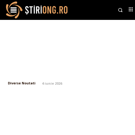
Zelenski sugerează o întâlnire
confidentială cu Putin,
prezentând o propunere de pace
într-o scrisoare amănunțită:
„Așa va fi reținut de istorie”
Diverse Noutati
4 iunie 2026