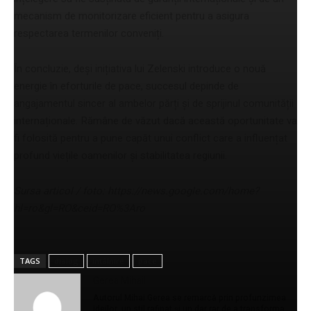
mecanism de monitorizare eficient pentru a asigura
respectarea termenilor conveniți.
În concluzie, deși inițiativa lui Zelenski introduce o nouă
energie în eforturile de pace, succesul depinde de
angajamentul sincer al ambelor părți și de sprijinul comunității
internaționale. Rămâne de văzut dacă această oportunitate va
fi folosită pentru a pune capăt unui conflict care a influențat
profund viețile oamenilor și stabilitatea regiunii.
Sursa articol / foto: https://news.google.com/home?
hl=ro&gl=RO&ceid=RO%3Aro
TAGS
dialog
întâlnire
pace
Gerea Mihail
Autorul Mihai Gerea se remarcă prin profunzimea
ideilor, un stil rafinat și un dar rar de a transforma