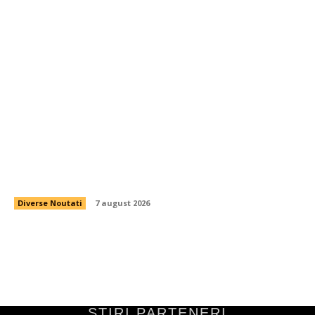
Dinamo cumpără jucătorul de mijloc pe care
Nuno Campos și-l dorea pentru 200.000 de
euro.
Diverse Noutati
7 august 2026
STIRI PARTENERI