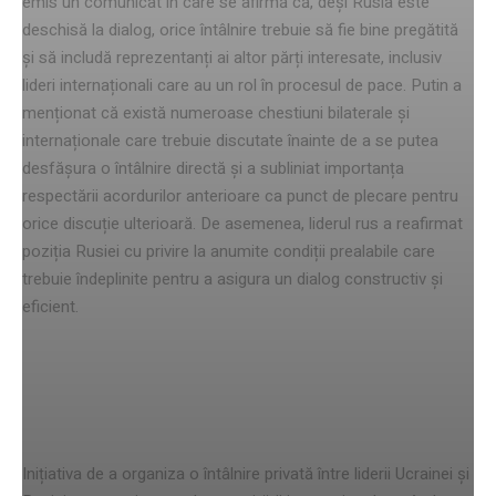
emis un comunicat în care se afirmă că, deși Rusia este
deschisă la dialog, orice întâlnire trebuie să fie bine pregătită
și să includă reprezentanți ai altor părți interesate, inclusiv
lideri internaționali care au un rol în procesul de pace. Putin a
menționat că există numeroase chestiuni bilaterale și
internaționale care trebuie discutate înainte de a se putea
desfășura o întâlnire directă și a subliniat importanța
respectării acordurilor anterioare ca punct de plecare pentru
orice discuție ulterioară. De asemenea, liderul rus a reafirmat
poziția Rusiei cu privire la anumite condiții prealabile care
trebuie îndeplinite pentru a asigura un dialog constructiv și
eficient.
Impactul asupra relațiilor
internaționale
Inițiativa de a organiza o întâlnire privată între liderii Ucrainei și