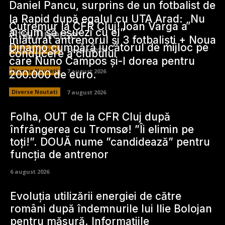
Daniel Pancu, surprins de un fotbalist de
la Rapid după egalul cu UTA Arad: „Nu
Cutremur la CFR Cluj! Ioan Varga a
ai cum să eșuezi cu el”
Stiri Diverse:
înlăturat antrenorul și 3 fotbaliști + Noua
Dinamo cumpără jucătorul de mijloc pe
Diverse Noutati
7 august 2026
conducere a clubului
care Nuno Campos și-l dorea pentru
Diverse Noutati
7 august 2026
200.000 de euro.
Diverse Noutati
7 august 2026
Folha, OUT de la CFR Cluj după
înfrângerea cu Tromsø! ”Îi elimin pe
toți!”. DOUĂ nume ”candidează” pentru
funcția de antrenor
6 august 2026
Evoluția utilizării energiei de către
români după îndemnurile lui Ilie Bolojan
pentru măsură. Informațiile