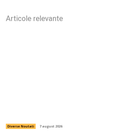
Articole relevante
Daniel Pancu, surprins de un fotbalist de la
Rapid după egalul cu UTA Arad: „Nu ai cum să
eșuezi cu el”
Diverse Noutati
7 august 2026