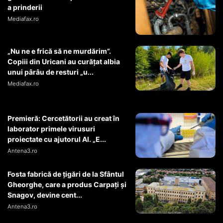
a prinderii
Mediafax.ro
„Nu ne e frică să ne murdărim”.
Copiii din Uricani au curățat albia
unui pârâu de resturi „u...
Mediafax.ro
Premieră: Cercetătorii au creat în
laborator primele virusuri
proiectate cu ajutorul AI. „E...
Antena3.ro
Fosta fabrică de țigări de la Sfântul
Gheorghe, care a produs Carpați și
Snagov, devine cent...
Antena3.ro