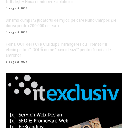
fotbaliști + Noua conducere a clubului
7 august 2026
Dinamo cumpără jucătorul de mijloc pe care Nuno Campos și-l
dorea pentru 200.000 de euro.
7 august 2026
Folha, OUT de la CFR Cluj după înfrângerea cu Tromsø! ”Îi
elimin pe toți!”. DOUĂ nume ”candidează” pentru funcția de
antrenor
6 august 2026