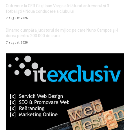
Cutremur la CFR Cluj! Ioan Varga a înlăturat antrenorul și 3
fotbaliști + Noua conducere a clubului
7 august 2026
Dinamo cumpără jucătorul de mijloc pe care Nuno Campos și-l
dorea pentru 200.000 de euro.
7 august 2026