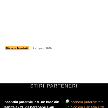
Cutremur la CFR Cluj! Ioan Varga a înlăturat
antrenorul și 3 fotbaliști + Noua conducere a
clubului
Diverse Noutati
7 august 2026
STIRI PARTENERI
Incendiu puternic într-un bloc din
Capitală / 20 de persoane s-au