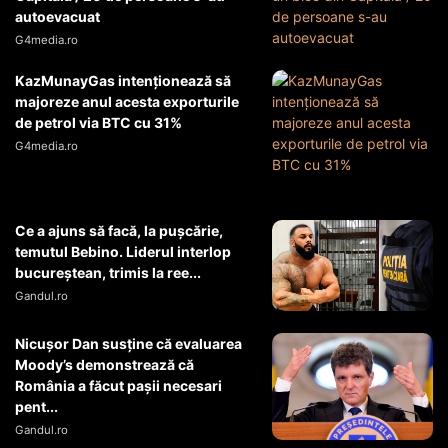
autoevacuat
G4media.ro
KazMunayGas intenţionează să
majoreze anul acesta exporturile
de petrol via BTC cu 31%
G4media.ro
Ce a ajuns să facă, la pușcărie,
temutul Bebino. Liderul interlop
bucureștean, trimis la ree...
Gandul.ro
Nicușor Dan susține că evaluarea
Moody’s demonstrează că
România a făcut pașii necesari
pent...
Gandul.ro