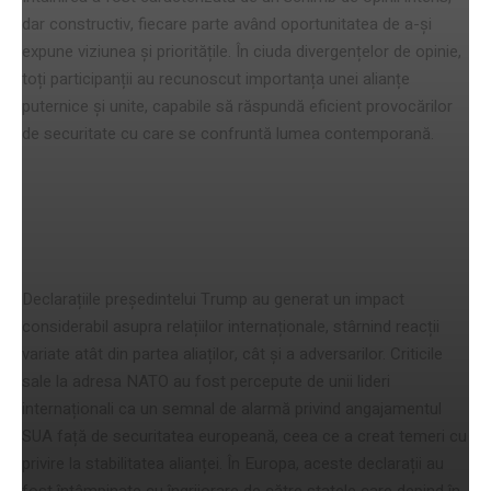
dar constructiv, fiecare parte având oportunitatea de a-și
expune viziunea și prioritățile. În ciuda divergențelor de opinie,
toți participanții au recunoscut importanța unei alianțe
puternice și unite, capabile să răspundă eficient provocărilor
de securitate cu care se confruntă lumea contemporană.
Impactul declarațiilor asupra
relațiilor internaționale
Declarațiile președintelui Trump au generat un impact
considerabil asupra relațiilor internaționale, stârnind reacții
variate atât din partea aliaților, cât și a adversarilor. Criticile
sale la adresa NATO au fost percepute de unii lideri
internaționali ca un semnal de alarmă privind angajamentul
SUA față de securitatea europeană, ceea ce a creat temeri cu
privire la stabilitatea alianței. În Europa, aceste declarații au
fost întâmpinate cu îngrijorare de către statele care depind în