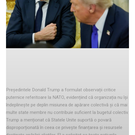
Facebook
Twitter
Pinterest
Criticile lui Trump la adresa NATO
Președintele Donald Trump a formulat observații critice
puternice referitoare la NATO, evidențiind că organizația nu își
îndeplinește pe deplin misiunea de apărare colectivă și că mai
multe state membre nu contribuie suficient la bugetul colectiv.
Trump a menționat că Statele Unite suportă o povară
disproporționată în ceea ce privește finanțarea și resursele
destinate apărării aliaților. El a solicitat ca toate națiunile