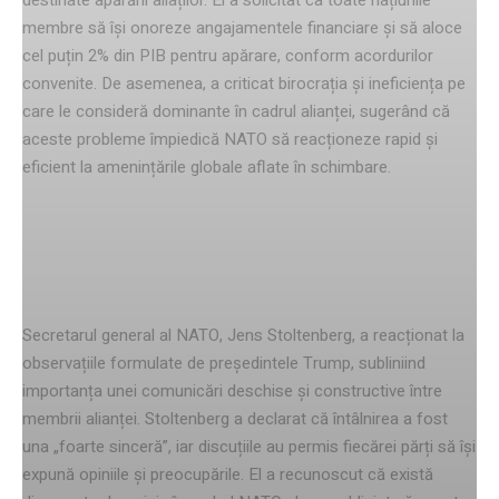
membre să își onoreze angajamentele financiare și să aloce
cel puțin 2% din PIB pentru apărare, conform acordurilor
convenite. De asemenea, a criticat birocrația și ineficiența pe
care le consideră dominante în cadrul alianței, sugerând că
aceste probleme împiedică NATO să reacționeze rapid și
eficient la amenințările globale aflate în schimbare.
Răspunsul secretarului general al
NATO
Secretarul general al NATO, Jens Stoltenberg, a reacționat la
observațiile formulate de președintele Trump, subliniind
importanța unei comunicări deschise și constructive între
membrii alianței. Stoltenberg a declarat că întâlnirea a fost
una „foarte sinceră”, iar discuțiile au permis fiecărei părți să își
expună opiniile și preocupările. El a recunoscut că există