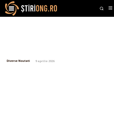
Trump condemns NATO,
whereas the alliance leader
characterizes the gathering as
„extremely open.”
Diverse Noutati
9 aprilie 2026