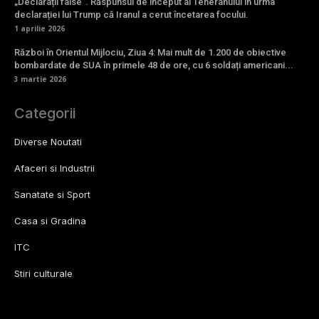
„Declarații false”. Răspunsul de început al Teheranului în urma
declarației lui Trump că Iranul a cerut încetarea focului.
1 aprilie 2026
Război în Orientul Mijlociu, Ziua 4: Mai mult de 1.200 de obiective
bombardate de SUA în primele 48 de ore, cu 6 soldați americani...
3 martie 2026
Categorii
Diverse Noutati
Afaceri si Industrii
Sanatate si Sport
Casa si Gradina
ITC
Stiri culturale