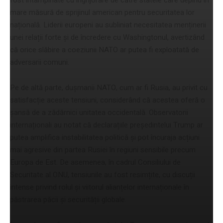
mare măsură de sprijinul american pentru securitatea lor
națională. Liderii europeni au subliniat necesitatea menținerii
unei relații forte și de încredere cu Washingtonul, avertizând
că orice slăbire a coeziunii NATO ar putea fi exploatată de
adversarii comuni.
Pe de altă parte, dușmanii NATO, cum ar fi Rusia, au privit cu
satisfacție aceste tensiuni, considerând că acestea oferă o
șansă de a zădărnici unitatea occidentală. Observatorii
internaționali au notat că declarațiile președintelui Trump ar
putea amplifica instabilitatea politică și pot încuraja acțiuni
mai agresive din partea Rusiei în regiuni sensibile precum
Europa de Est. De asemenea, în cadrul Consiliului de
Securitate al ONU, tensiunile au fost resimțite, cu discuții
intense privind rolul și viitorul alianțelor internaționale în
păstrarea păcii și securității globale.