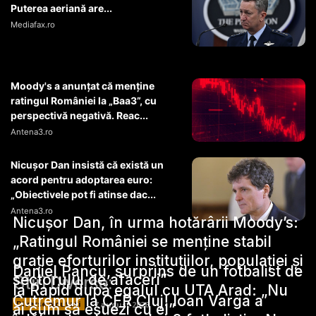
Puterea aeriană are...
Mediafax.ro
Moody's a anunțat că menține
ratingul României la „Baa3”, cu
perspectivă negativă. Reac...
Antena3.ro
Nicușor Dan insistă că există un
acord pentru adoptarea euro:
„Obiectivele pot fi atinse dac...
Antena3.ro
Nicușor Dan, în urma hotărârii Moody’s:
„Ratingul României se menține stabil
grație eforturilor instituțiilor, populației și
Daniel Pancu, surprins de un fotbalist de
sectorului de afaceri”
Stiri Diverse:
la Rapid după egalul cu UTA Arad: „Nu
Cutremur la CFR Cluj! Ioan Varga a
Diverse Noutati
7 august 2026
ai cum să eșuezi cu el”