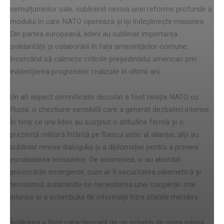
nemulțumirilor sale, subliniind nevoia unei reforme profunde a
modului în care NATO operează și își îndeplinește misiunea.
Din partea europeană, liderii au subliniat importanța
solidarității și colaborării în fața amenințărilor comune,
încercând să calmeze criticile președintelui american prin
evidențierea progreselor realizate în ultimii ani.
Un alt aspect semnificativ discutat a fost relația NATO cu
Rusia, o chestiune sensibilă care a generat dezbateri intense.
În timp ce unii lideri au susținut o atitudine fermă și o
prezență militară întărită pe flancul estic al alianței, alții au
subliniat nevoia dialogului și a diplomației pentru a preveni
escaladarea tensiunilor. De asemenea, s-au abordat
provocările emergente, cum ar fi securitatea cibernetică și
terorismul, subliniindu-se necesitatea unei cooperări mai
intense și a schimbului de informații între statele membre.
Întâlnirea a fost caracterizată de un schimb de opinii intens,