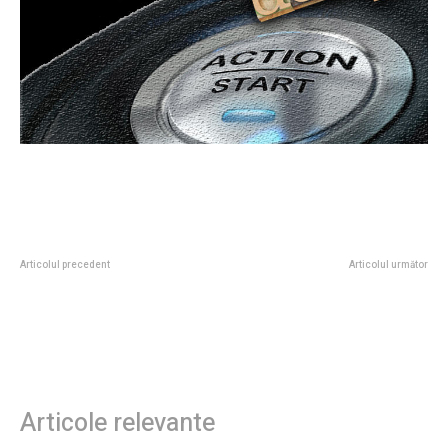
Articolul precedent
Articolul următor
Casa Albă: Trump va discuta cu
Val de frig în România: Toate
Rutte despre posibilitatea ca
zonele influențate de precipitații
Statele Unite să se retragă din
și vânt. Atenționare de ultim
NATO. „Au fost realizați la…
moment de la ANM
Articole relevante