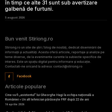
în timp ce alte 31 sunt sub avertizare
galbenă de furtuni.
5 august 2026
Bun venit Stiriong.ro
Stiriong.ro un site de știri / blog de noutăți, dedicat diseminării de
informații și actualități. Acesta oferă articole, reportaje și analize pe
teme diverse, de la evenimente curente la subiecte specifice de
interes. Este un spațiu digital pentru informare și educație.
Contactati-ne oricand la adresa: contact@stiriong.ro
Facebook
Articole populare
Cine va fi „asistentul” lui Gheorghe Hagi la echipa națională a
României » Un alt tehnician părăsește FRF după 22 de ani
16 aprilie 2026