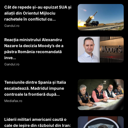
Cât de repede și-au epuizat SUA și
aliații din Orientul Mijlociu
rachetele în conflictul cu...
Gandul.ro
Reacția ministrului Alexandru
Nazare la decizia Moody’s de a
păstra România recomandată
inve...
Gandul.ro
Tensiunile dintre Spania și Italia
escaladează. Madridul impune
controale la frontieră după...
Mediafax.ro
Liderii militari americani caută o
cale de ieșire din războiul din Iran: