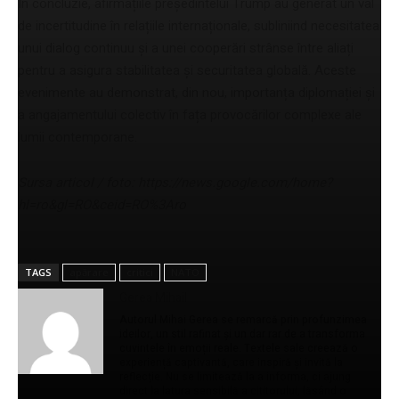
În concluzie, afirmațiile președintelui Trump au generat un val
de incertitudine în relațiile internaționale, subliniind necesitatea
unui dialog continuu și a unei cooperări strânse între aliați
pentru a asigura stabilitatea și securitatea globală. Aceste
evenimente au demonstrat, din nou, importanța diplomației și
a angajamentului colectiv în fața provocărilor complexe ale
lumii contemporane.
Sursa articol / foto: https://news.google.com/home?
hl=ro&gl=RO&ceid=RO%3Aro
TAGS
apărare
critici
NATO
Gerea Mihail
Autorul Mihai Gerea se remarcă prin profunzimea
ideilor, un stil rafinat și un dar rar de a transforma
cuvintele în emoții reale. Textele sale creează o
experiență captivantă, care inspiră și invită la
reflecție. Nu se limitează la a informa, ci ajung
direct la latura sensibilă a cititorului, lăsând o