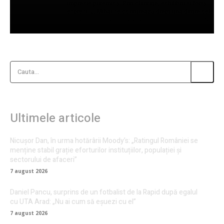
impresie puternică. Prin claritate, echilibru și forță
expresivă, Mihai se conturează drept una dintre cele
mai valoroase voci ale eseisticii și jurnalismului de
opinie contemporan.
Cauta...
Ultimele articole
Nicușor Dan, în urma hotărârii Moody’s: „Ratingul României se
menține stabil grație eforturilor instituțiilor, populației și
sectorului de afaceri”
7 august 2026
Daniel Pancu, surprins de un fotbalist de la Rapid după egalul
cu UTA Arad: „Nu ai cum să eșuezi cu el”
7 august 2026