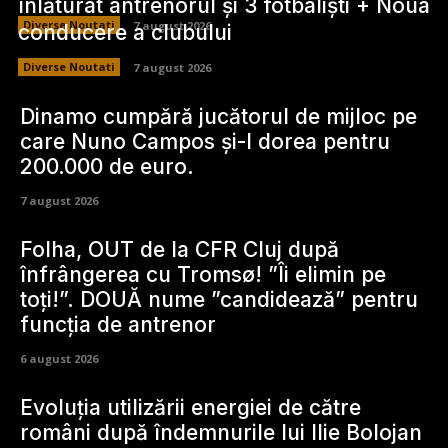
înlăturat antrenorul și 3 fotbaliști + Noua
Diverse Noutati
7 august 2026
conducere a clubului
Diverse Noutati
7 august 2026
Dinamo cumpără jucătorul de mijloc pe
care Nuno Campos și-l dorea pentru
200.000 de euro.
7 august 2026
Folha, OUT de la CFR Cluj după
înfrângerea cu Tromsø! ”Îi elimin pe
toți!”. DOUĂ nume ”candidează” pentru
funcția de antrenor
6 august 2026
Evoluția utilizării energiei de către
români după îndemnurile lui Ilie Bolojan