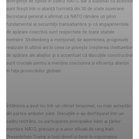
divergențe de opinie în cadrul NATO, dar a subliniat că acestea
sunt firești într-o alianță formată din 30 de state suverane.
Secretarul general a afirmat că NATO rămâne un pilon
fundamental al securității transatlantice și că angajamentele
de apărare colectivă sunt respectate de toate statele
membre. Stoltenberg a menționat, de asemenea, progresele
realizate în ultimii ani în ceea ce privește creșterea cheltuielilor
de apărare ale aliaților și a accentuat că discuțiile constructive
sunt cruciale pentru a menține coeziunea și eficiența alianței
în fața provocărilor globale.
Detalii despre întâlnire
Întâlnirea a avut loc într-un climat tensionat, cu mari așteptări
din partea ambelor părți. Discuțiile s-au desfășurat într-un
cadru restrâns, cu participarea principalilor lideri ai țărilor
membre NATO, precum și a unor oficiali de rang înalt.
Președintele Trump a fost direct și ferm în exprimarea