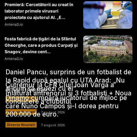
Premieră: Cercetătorii au creat în
laborator primele virusuri
proiectate cu ajutorul AI. „E...
Antena3.ro
Fosta fabrică de țigări de la Sfântul
Gheorghe, care a produs Carpați și
Snagov, devine cent...
Antena3.ro
Daniel Pancu, surprins de un fotbalist de
la Rapid după egalul cu UTA Arad: „Nu
Cutremur la CFR Cluj! Ioan Varga a
ai cum să eșuezi cu el”
Stiri Diverse:
înlăturat antrenorul și 3 fotbaliști + Noua
Dinamo cumpără jucătorul de mijloc pe
Diverse Noutati
7 august 2026
conducere a clubului
care Nuno Campos și-l dorea pentru
Diverse Noutati
7 august 2026
200.000 de euro.
Diverse Noutati
7 august 2026