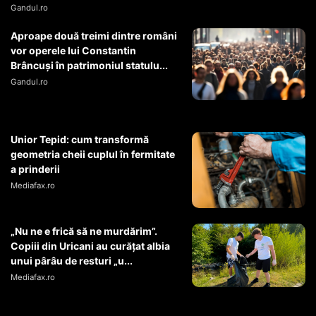
Gandul.ro
Aproape două treimi dintre români
vor operele lui Constantin
Brâncuși în patrimoniul statulu...
Gandul.ro
Unior Tepid: cum transformă
geometria cheii cuplul în fermitate
a prinderii
Mediafax.ro
„Nu ne e frică să ne murdărim”.
Copiii din Uricani au curățat albia
unui pârâu de resturi „u...
Mediafax.ro