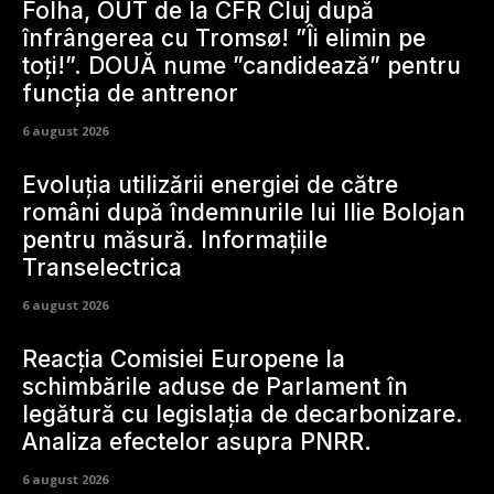
Folha, OUT de la CFR Cluj după
înfrângerea cu Tromsø! ”Îi elimin pe
toți!”. DOUĂ nume ”candidează” pentru
funcția de antrenor
6 august 2026
Evoluția utilizării energiei de către
români după îndemnurile lui Ilie Bolojan
pentru măsură. Informațiile
Transelectrica
6 august 2026
Reacția Comisiei Europene la
schimbările aduse de Parlament în
legătură cu legislația de decarbonizare.
Analiza efectelor asupra PNRR.
6 august 2026