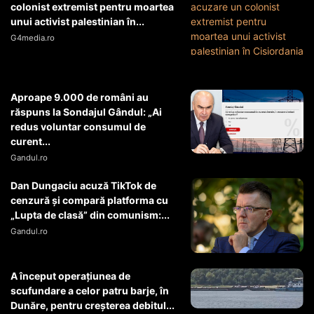
colonist extremist pentru moartea
unui activist palestinian în...
G4media.ro
Aproape 9.000 de români au
răspuns la Sondajul Gândul: „Ai
redus voluntar consumul de
curent...
Gandul.ro
Dan Dungaciu acuză TikTok de
cenzură și compară platforma cu
„Lupta de clasă” din comunism:...
Gandul.ro
A început operaţiunea de
scufundare a celor patru barje, în
Dunăre, pentru creşterea debitul...