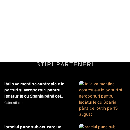
previziunile ANM pentru perioada 22
iunie – 5 iulie 2026
Consecințele fenomenelor meteorologice extremeÎntre 22 iunie și 5
iulie 2026, România experimentează fenomene meteorologice
extreme ce au un efect considerabil asupra diferitelor aspecte ale...
Diverse Noutati
22 iunie 2026
STIRI PARTENERI
Italia va menţine controalele în
porturi şi aeroporturi pentru
legăturile cu Spania până cel...
G4media.ro
Israelul pune sub acuzare un