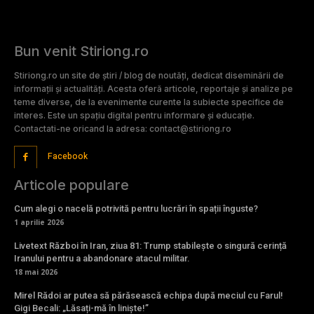
Bun venit Stiriong.ro
Stiriong.ro un site de știri / blog de noutăți, dedicat diseminării de
informații și actualități. Acesta oferă articole, reportaje și analize pe
teme diverse, de la evenimente curente la subiecte specifice de
interes. Este un spațiu digital pentru informare și educație.
Contactati-ne oricand la adresa: contact@stiriong.ro
Facebook
Articole populare
Cum alegi o nacelă potrivită pentru lucrări în spații înguste?
1 aprilie 2026
Livetext Război în Iran, ziua 81: Trump stabilește o singură cerință
Iranului pentru a abandonare atacul militar.
18 mai 2026
Mirel Rădoi ar putea să părăsească echipa după meciul cu Farul!
Gigi Becali: „Lăsați-mă în liniște!”