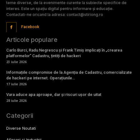
teme diverse, de la evenimente curente la subiecte specifice de
interes. Este un spațiu digital pentru informare și educație.
Contactati-ne oricand la adresa: contact@stiriong.ro
Facebook
Articole populare
Carlo Burci, Radu Negrescu și Frank Timiș implicați în „crearea
platformelor” Cadastru, țintiți de hackeri
23 iulie 2026
Informațiile compromise de la Agenția de Cadastru, comercializate
de hackeri pe internet. Operațiunile…
17 iulie 2026
Vara aduce apa aproape, dar și riscuri ușor de uitat
28 iulie 2026
Categorii
Diverse Noutati
Afaceri si Industrii