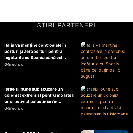
Diverse Noutati
3 martie 2026
STIRI PARTENERI
Italia va menţine controalele în
porturi şi aeroporturi pentru
legăturile cu Spania până cel...
G4media.ro
Israelul pune sub acuzare un
colonist extremist pentru moartea
unui activist palestinian în...
G4media.ro