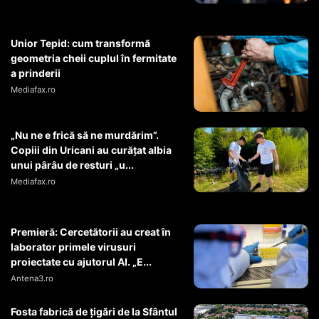
Unior Tepid: cum transformă
geometria cheii cuplul în fermitate
a prinderii
Mediafax.ro
„Nu ne e frică să ne murdărim”.
Copiii din Uricani au curățat albia
unui pârâu de resturi „u...
Mediafax.ro
Premieră: Cercetătorii au creat în
laborator primele virusuri
proiectate cu ajutorul AI. „E...
Antena3.ro
Fosta fabrică de țigări de la Sfântul