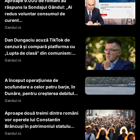
Aproape 9.000 de români au
răspuns la Sondajul Gândul: „Ai
redus voluntar consumul de
curent...
Gandul.ro
Dan Dungaciu acuză TikTok de
cenzură și compară platforma cu
„Lupta de clasă” din comunism:...
Gandul.ro
A început operaţiunea de
scufundare a celor patru barje, în
Dunăre, pentru creşterea debitul...
Gandul.ro
Aproape două treimi dintre români
vor operele lui Constantin
Brâncuși în patrimoniul statulu...
Gandul.ro