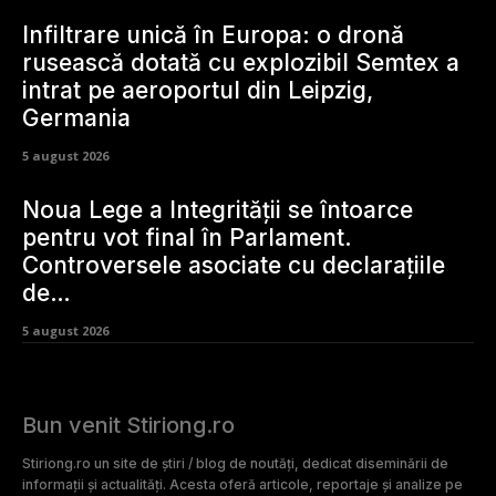
Infiltrare unică în Europa: o dronă
rusească dotată cu explozibil Semtex a
intrat pe aeroportul din Leipzig,
Germania
5 august 2026
Noua Lege a Integrității se întoarce
pentru vot final în Parlament.
Controversele asociate cu declarațiile
de…
5 august 2026
Bun venit Stiriong.ro
Stiriong.ro un site de știri / blog de noutăți, dedicat diseminării de
informații și actualități. Acesta oferă articole, reportaje și analize pe