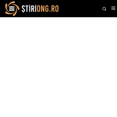
Stiri si noutati despre:
umbrelă nucleară