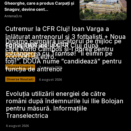
Gheorghe, care a produs Carpați și
Snagov, devine cent...
Antena3.ro
Cutremur la CFR Cluj! Ioan Varga a
înlăturat antrenorul și 3 fotbaliști + Noua
Dinamo cumpără jucătorul de mijloc pe
conducere a clubului
Stiri Diverse:
Folha, OUT de la CFR Cluj după
care Nuno Campos și-l dorea pentru
înfrângerea cu Tromsø! ”Îi elimin pe
Diverse Noutati
7 august 2026
200.000 de euro.
toți!”. DOUĂ nume ”candidează” pentru
Diverse Noutati
7 august 2026
funcția de antrenor
Diverse Noutati
6 august 2026
Evoluția utilizării energiei de către
români după îndemnurile lui Ilie Bolojan
pentru măsură. Informațiile
Transelectrica
6 august 2026