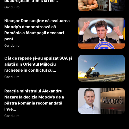
bucureștean, trimis la ree...
Gandul.ro
Nicușor Dan susține că evaluarea
Moody’s demonstrează că
România a făcut pașii necesari
pent...
Gandul.ro
Cât de repede și-au epuizat SUA și
aliații din Orientul Mijlociu
rachetele în conflictul cu...
Gandul.ro
Reacția ministrului Alexandru
Nazare la decizia Moody’s de a
păstra România recomandată
inve...
Gandul.ro