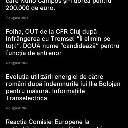
care Nuno Campos și-l dorea pentru
200.000 de euro.
7 august 2026
Folha, OUT de la CFR Cluj după
înfrângerea cu Tromsø! ”Îi elimin pe
toți!”. DOUĂ nume ”candidează” pentru
funcția de antrenor
6 august 2026
Evoluția utilizării energiei de către
români după îndemnurile lui Ilie Bolojan
pentru măsură. Informațiile
Transelectrica
6 august 2026
Reacția Comisiei Europene la