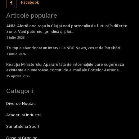
Facebook
Articole populare
ANM: Alertă cod roșu în Cluj și cod portocaliu de furtuni în diferite
zone. Vânt puternic, grindină și ploi…
1 iulie 2026
Trump a abandonat un interviu la NBC News, vexat de întrebări
7 iunie 2026
Reacția Ministerului Apărării față de informațiile care sugerează
existența a numeroase conturi de e-mail ale Forțelor Aeriene…
15 aprilie 2026
Categorii
Diverse Noutati
Afaceri si Industrii
Sanatate si Sport
Casa si Gradina