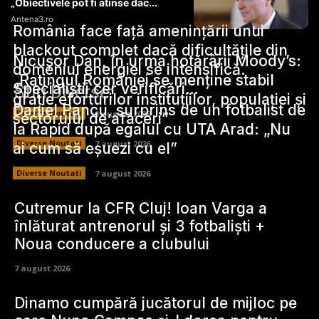
„Obiectivele pot fi atinse dac...
Antena3.ro
România face față amenințării unui
blackout complet dacă dificultățile din
Nicușor Dan, în urma hotărârii Moody’s:
domeniul energiei se intensifică.
„Ratingul României se menține stabil
Specialiștii cer verificări…
Stiri Diverse:
grație eforturilor instituțiilor, populației și
Daniel Pancu, surprins de un fotbalist de
Diverse Noutati
8 august 2026
sectorului de afaceri”
la Rapid după egalul cu UTA Arad: „Nu
Diverse Noutati
7 august 2026
ai cum să eșuezi cu el”
Diverse Noutati
7 august 2026
Cutremur la CFR Cluj! Ioan Varga a
înlăturat antrenorul și 3 fotbaliști +
Noua conducere a clubului
7 august 2026
Dinamo cumpără jucătorul de mijloc pe