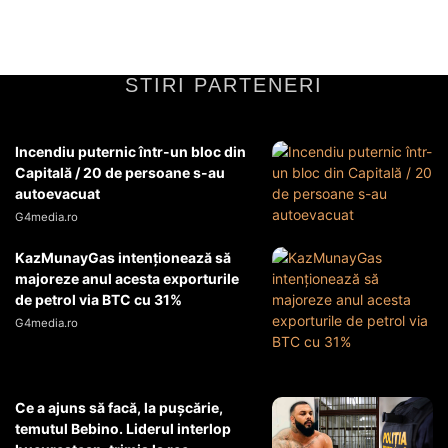
Afaceri si Industrii
20 februarie 2026
STIRI PARTENERI
Incendiu puternic într-un bloc din
Capitală / 20 de persoane s-au
autoevacuat
G4media.ro
KazMunayGas intenţionează să
majoreze anul acesta exporturile
de petrol via BTC cu 31%
G4media.ro
Ce a ajuns să facă, la pușcărie,
temutul Bebino. Liderul interlop