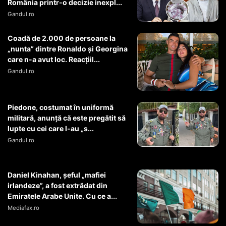
România printr-o decizie inexpl...
Gandul.ro
Coadă de 2.000 de persoane la
„nunta” dintre Ronaldo și Georgina
care n-a avut loc. Reacțiil...
Gandul.ro
Piedone, costumat în uniformă
militară, anunță că este pregătit să
lupte cu cei care l-au „s...
Gandul.ro
Daniel Kinahan, șeful „mafiei
irlandeze”, a fost extrădat din
Emiratele Arabe Unite. Cu ce a...
Mediafax.ro