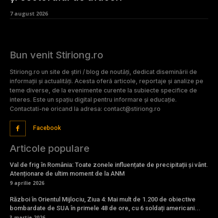
7 august 2026
Bun venit Stiriong.ro
Stiriong.ro un site de știri / blog de noutăți, dedicat diseminării de
informații și actualități. Acesta oferă articole, reportaje și analize pe
teme diverse, de la evenimente curente la subiecte specifice de
interes. Este un spațiu digital pentru informare și educație.
Contactati-ne oricand la adresa: contact@stiriong.ro
Facebook
Articole populare
Val de frig în România: Toate zonele influențate de precipitații și vânt.
Atenționare de ultim moment de la ANM
9 aprilie 2026
Război în Orientul Mijlociu, Ziua 4: Mai mult de 1.200 de obiective
bombardate de SUA în primele 48 de ore, cu 6 soldați americani...
3 martie 2026