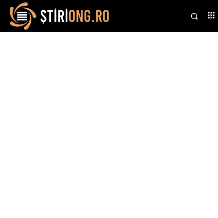
Stiri si noutati despre:
tensiuni politice