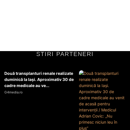
teme…
Tensiuni politice între conducătoriÎntre Donald Trump și Benjamin
Netanyahu s-au conturat tensiuni politice semnificative, generate de
divergențele de opinie și de strategie în privința...
Diverse Noutati
20 martie 2026
STIRI PARTENERI
Două transplanturi renale realizate
duminică la Iași. Aproximativ 30 de
cadre medicale au ve...
G4media.ro