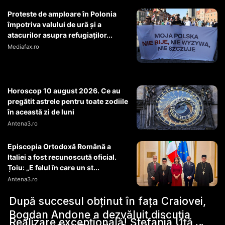
Proteste de amploare în Polonia
împotriva valului de ură și a
atacurilor asupra refugiaților...
Mediafax.ro
Horoscop 10 august 2026. Ce au
pregătit astrele pentru toate zodiile
în această zi de luni
Antena3.ro
Episcopia Ortodoxă Română a
Italiei a fost recunoscută oficial.
Țoiu: „E felul în care un st...
Antena3.ro
După succesul obținut în fața Craiovei,
Bogdan Andone a dezvăluit discuția
Realizare excepțională! Ștefania Uță,