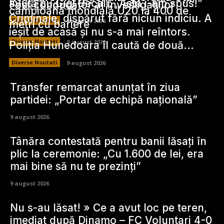
avută cu Gigi Becali: „Asta i-am spus!”
Stiri Diverse:
Fost conducător al Investigațiilor
campioană mondială U20 la 400 de
Criminale, dispărut fără niciun indiciu. A
Diverse Noutati
9 august 2026
metri cu bariere
ieșit de acasă și nu s-a mai reîntors.
Diverse Noutati
9 august 2026
Poliția Hunedoara îl caută de două...
Diverse Noutati
9 august 2026
Transfer remarcat anunțat în ziua
partidei: „Portar de echipă națională”
9 august 2026
Tânăra contestată pentru banii lăsați în
plic la ceremonie: „Cu 1.600 de lei, era
mai bine să nu te prezinți”
9 august 2026
Nu s-au lăsat! » Ce a avut loc pe teren,
imediat după Dinamo – FC Voluntari 4-0