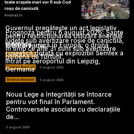
toate orașele mari vor fi sub Cod
roșu de caniculă
Antena3.ro
Guvernul pregătește un act legislativ
Prognoza pentru 6 august 2026: Șapte
pentru restricționarea utilizării energiei
județe sub avertizare roșie de caniculă,
electrice.
Stiri Diverse:
Infiltrare unică în Europa: o dronă
în timp ce alte 31 sunt sub avertizare
rusească dotată cu explozibil Semtex a
Diverse Noutati
6 august 2026
galbenă de furtuni.
intrat pe aeroportul din Leipzig,
Diverse Noutati
5 august 2026
Germania
Diverse Noutati
5 august 2026
Noua Lege a Integrității se întoarce
pentru vot final în Parlament.
Controversele asociate cu declarațiile
de…
5 august 2026