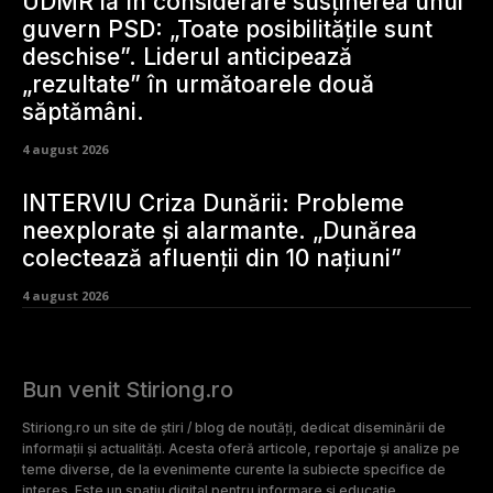
UDMR ia în considerare susținerea unui
guvern PSD: „Toate posibilitățile sunt
deschise”. Liderul anticipează
„rezultate” în următoarele două
săptămâni.
4 august 2026
INTERVIU Criza Dunării: Probleme
neexplorate și alarmante. „Dunărea
colectează afluenții din 10 națiuni”
4 august 2026
Bun venit Stiriong.ro
Stiriong.ro un site de știri / blog de noutăți, dedicat diseminării de
informații și actualități. Acesta oferă articole, reportaje și analize pe
teme diverse, de la evenimente curente la subiecte specifice de
interes. Este un spațiu digital pentru informare și educație.