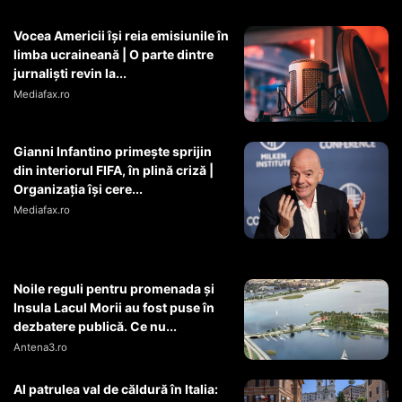
Vocea Americii își reia emisiunile în
limba ucraineană | O parte dintre
jurnaliști revin la...
Mediafax.ro
Gianni Infantino primește sprijin
din interiorul FIFA, în plină criză |
Organizația își cere...
Mediafax.ro
Noile reguli pentru promenada și
Insula Lacul Morii au fost puse în
dezbatere publică. Ce nu...
Antena3.ro
Al patrulea val de căldură în Italia: