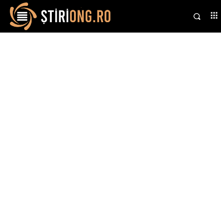
Stiri si noutati despre:
summit