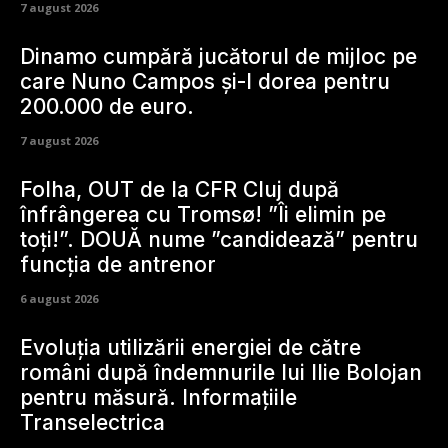
7 august 2026
Dinamo cumpără jucătorul de mijloc pe
care Nuno Campos și-l dorea pentru
200.000 de euro.
7 august 2026
Folha, OUT de la CFR Cluj după
înfrângerea cu Tromsø! ”Îi elimin pe
toți!”. DOUĂ nume ”candidează” pentru
funcția de antrenor
6 august 2026
Evoluția utilizării energiei de către
români după îndemnurile lui Ilie Bolojan
pentru măsură. Informațiile
Transelectrica