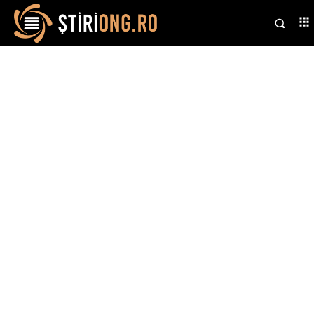
Stiri si noutati despre:
studio profesionist