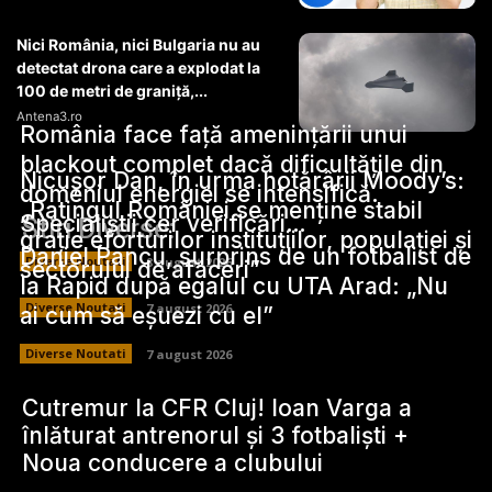
Nici România, nici Bulgaria nu au
detectat drona care a explodat la
100 de metri de graniță,...
Antena3.ro
România face față amenințării unui
blackout complet dacă dificultățile din
Nicușor Dan, în urma hotărârii Moody’s:
domeniul energiei se intensifică.
„Ratingul României se menține stabil
Specialiștii cer verificări…
Stiri Diverse:
grație eforturilor instituțiilor, populației și
Daniel Pancu, surprins de un fotbalist de
Diverse Noutati
8 august 2026
sectorului de afaceri”
la Rapid după egalul cu UTA Arad: „Nu
Diverse Noutati
7 august 2026
ai cum să eșuezi cu el”
Diverse Noutati
7 august 2026
Cutremur la CFR Cluj! Ioan Varga a
înlăturat antrenorul și 3 fotbaliști +
Noua conducere a clubului