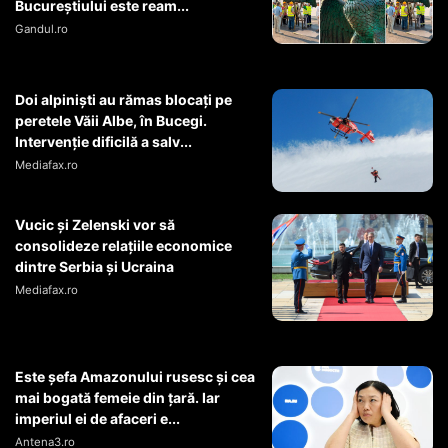
Bucureștiului este ream...
Gandul.ro
Doi alpiniști au rămas blocați pe
peretele Văii Albe, în Bucegi.
Intervenție dificilă a salv...
Mediafax.ro
Vucic și Zelenski vor să
consolideze relațiile economice
dintre Serbia și Ucraina
Mediafax.ro
Este șefa Amazonului rusesc și cea
mai bogată femeie din țară. Iar
imperiul ei de afaceri e...
Antena3.ro