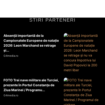
Afaceri si Industrii
21 iunie 2026
STIRI PARTENERI
Absență importantă de la
Campionatele Europene de natație
2026: Leon Marchand se retrage
și...
G4media.ro
FOTO Trei nave militare ale Turciei,
prezente în Portul Constanța de
Ziua Marinei / Programu...
G4media.ro