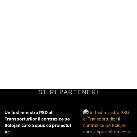
Legenda „Științei” contestează ceea ce a
remarcat în Craiova – FC Argeș: „Așa se
desfășoară jocul în play-off”
Observațiile legendei „Științei”Legenda „Științei”, recunoscută pentru
priceperea sa în fotbal, a monitorizat cu mare atenție progresul
echipei în ultimul meci. Din perspectiva sa, performanța...
Diverse Noutati
14 martie 2026
STIRI PARTENERI
Un fost ministru PSD al
Transporturilor îl contrazice pe
Bolojan care a spus că proiectul
pr...