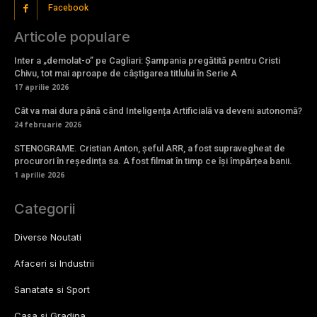
Facebook
Articole populare
Inter a „demolat-o” pe Cagliari: Șampania pregătită pentru Cristi
Chivu, tot mai aproape de câștigarea titlului în Serie A
17 aprilie 2026
Cât va mai dura până când Inteligența Artificială va deveni autonomă?
24 februarie 2026
STENOGRAME. Cristian Anton, șeful ARR, a fost supravegheat de
procurori în reședința sa. A fost filmat în timp ce își împărțea banii.
1 aprilie 2026
Categorii
Diverse Noutati
Afaceri si Industrii
Sanatate si Sport
Casa si Gradina