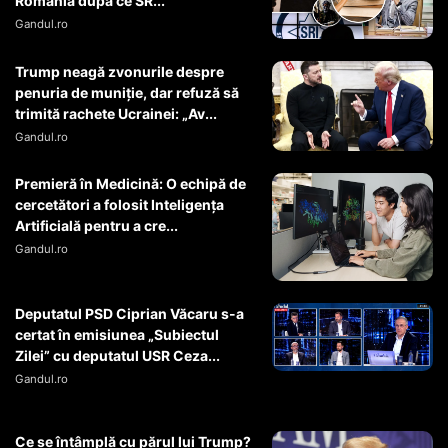
România după ce SR...
Gandul.ro
Trump neagă zvonurile despre
penuria de muniție, dar refuză să
trimită rachete Ucrainei: „Av...
Gandul.ro
Premieră în Medicină: O echipă de
cercetători a folosit Inteligența
Artificială pentru a cre...
Gandul.ro
Deputatul PSD Ciprian Văcaru s-a
certat în emisiunea „Subiectul
Zilei” cu deputatul USR Ceza...
Gandul.ro
Ce se întâmplă cu părul lui Trump?