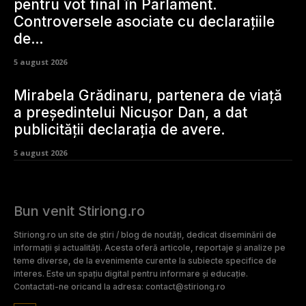
pentru vot final în Parlament.
Controversele asociate cu declarațiile
de…
5 august 2026
Mirabela Grădinaru, partenera de viață
a președintelui Nicușor Dan, a dat
publicității declarația de avere.
5 august 2026
Bun venit Stiriong.ro
Stiriong.ro un site de știri / blog de noutăți, dedicat diseminării de
informații și actualități. Acesta oferă articole, reportaje și analize pe
teme diverse, de la evenimente curente la subiecte specifice de
interes. Este un spațiu digital pentru informare și educație.
Contactati-ne oricand la adresa: contact@stiriong.ro