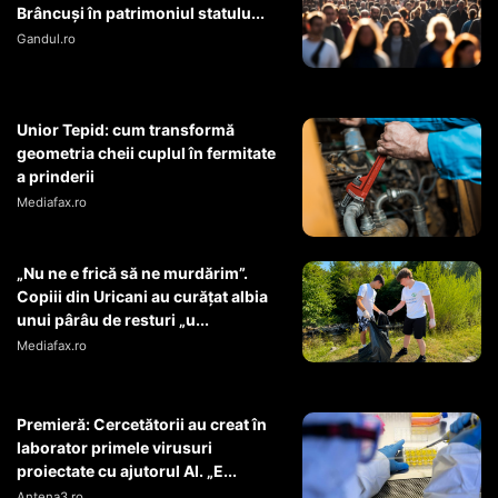
Brâncuși în patrimoniul statulu...
Gandul.ro
Unior Tepid: cum transformă
geometria cheii cuplul în fermitate
a prinderii
Mediafax.ro
„Nu ne e frică să ne murdărim”.
Copiii din Uricani au curățat albia
unui pârâu de resturi „u...
Mediafax.ro
Premieră: Cercetătorii au creat în
laborator primele virusuri
proiectate cu ajutorul AI. „E...
Antena3.ro