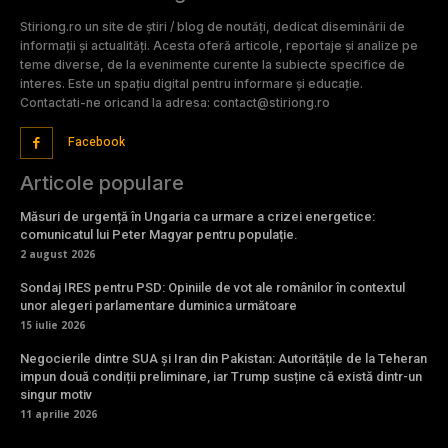
Stiriong.ro un site de știri / blog de noutăți, dedicat diseminării de
informații și actualități. Acesta oferă articole, reportaje și analize pe
teme diverse, de la evenimente curente la subiecte specifice de
interes. Este un spațiu digital pentru informare și educație.
Contactati-ne oricand la adresa: contact@stiriong.ro
Facebook
Articole populare
Măsuri de urgență în Ungaria ca urmare a crizei energetice:
comunicatul lui Peter Magyar pentru populație.
2 august 2026
Sondaj IRES pentru PSD: Opiniile de vot ale românilor în contextul
unor alegeri parlamentare duminica următoare
15 iulie 2026
Negocierile dintre SUA și Iran din Pakistan: Autoritățile de la Teheran
impun două condiții preliminare, iar Trump susține că există dintr-un
singur motiv
11 aprilie 2026