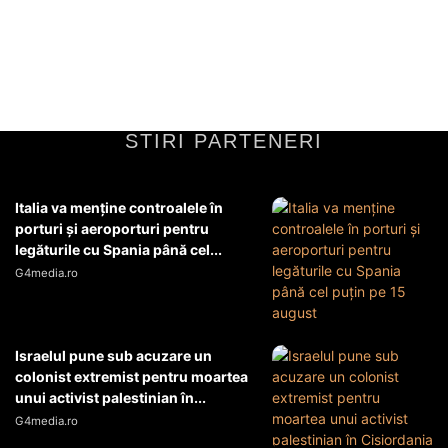
subiect controversat în actualul climat economic, având rolul de a
reglementa și a remedia comportamentele incorecte ale...
Diverse Noutati
9 iunie 2026
STIRI PARTENERI
Italia va menţine controalele în
porturi şi aeroporturi pentru
legăturile cu Spania până cel...
G4media.ro
Israelul pune sub acuzare un
colonist extremist pentru moartea
unui activist palestinian în...
G4media.ro