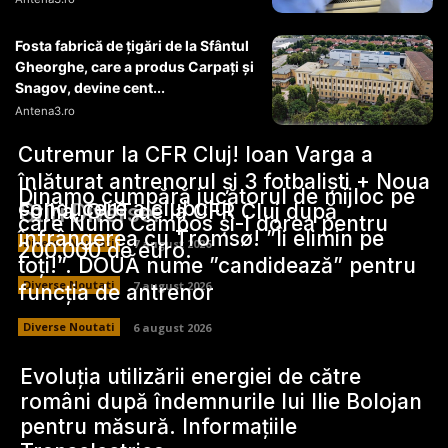
Fosta fabrică de țigări de la Sfântul
Gheorghe, care a produs Carpați și
Snagov, devine cent...
Antena3.ro
Cutremur la CFR Cluj! Ioan Varga a
înlăturat antrenorul și 3 fotbaliști + Noua
Dinamo cumpără jucătorul de mijloc pe
conducere a clubului
Stiri Diverse:
Folha, OUT de la CFR Cluj după
care Nuno Campos și-l dorea pentru
înfrângerea cu Tromsø! ”Îi elimin pe
Diverse Noutati
7 august 2026
200.000 de euro.
toți!”. DOUĂ nume ”candidează” pentru
Diverse Noutati
7 august 2026
funcția de antrenor
Diverse Noutati
6 august 2026
Evoluția utilizării energiei de către
români după îndemnurile lui Ilie Bolojan
pentru măsură. Informațiile