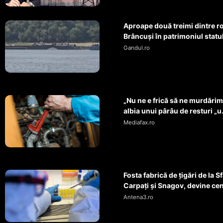
Aproape două treimi dintre r
Brâncuși în patrimoniul statul
Gandul.ro
„Nu ne e frică să ne murdărim”
albia unui pârâu de resturi „u.
Mediafax.ro
Fosta fabrică de țigări de la
Carpați și Snagov, devine cent
Antena3.ro