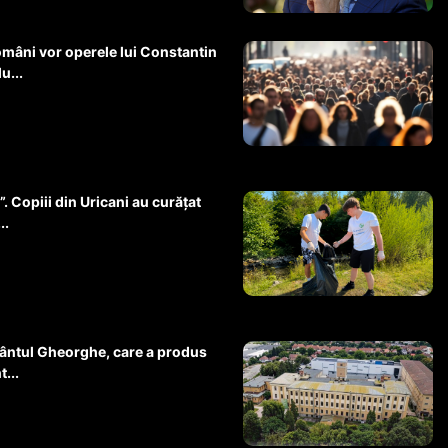
omâni vor operele lui Constantin
u...
. Copiii din Uricani au curățat
..
 Sfântul Gheorghe, care a produs
...