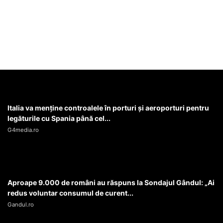
Diverse Noutati
21 mai 2026
Italia va menţine controalele în porturi şi aeroporturi pentru
legăturile cu Spania până cel...
G4media.ro
Aproape 9.000 de români au răspuns la Sondajul Gândul: „Ai
redus voluntar consumul de curent...
Gandul.ro