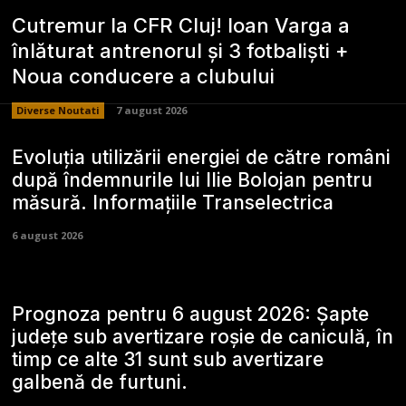
Cutremur la CFR Cluj! Ioan Varga a
înlăturat antrenorul și 3 fotbaliști +
Noua conducere a clubului
Diverse Noutati
7 august 2026
Evoluția utilizării energiei de către români
după îndemnurile lui Ilie Bolojan pentru
măsură. Informațiile Transelectrica
6 august 2026
Prognoza pentru 6 august 2026: Șapte
județe sub avertizare roșie de caniculă, în
timp ce alte 31 sunt sub avertizare
galbenă de furtuni.