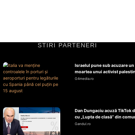
STIRI PARTENERI
Israelul pune sub acuzare un
moartea unui activist palestini
G4media.ro
Dan Dungaciu acuză TikTok d
cu „Lupta de clasă” din comun
Gandul.ro