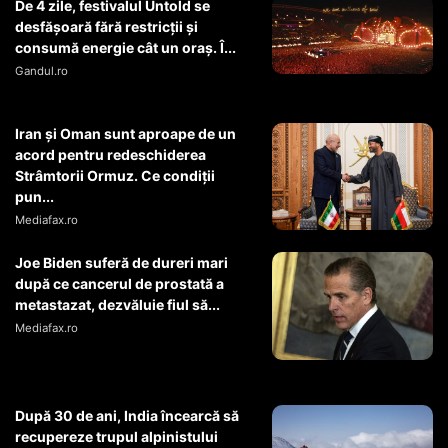
De 4 zile, festivalul Untold se
desfășoară fără restricții și
consumă energie cât un oraș. Î...
Gandul.ro
Iran și Oman sunt aproape de un
acord pentru redeschiderea
Strâmtorii Ormuz. Ce condiții
pun...
Mediafax.ro
Joe Biden suferă de dureri mari
după ce cancerul de prostată a
metastazat, dezvăluie fiul să...
Mediafax.ro
După 30 de ani, India încearcă să
recupereze trupul alpinistului