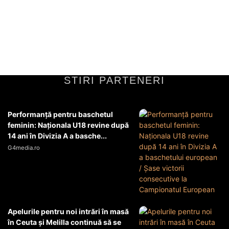
președintele Belarusului, Alexander Lukașenko, a manifestat
îngrijorare față de posibilitatea unirii Republicii Moldova cu România,
generând astfel diverse...
Diverse Noutati
26 mai 2026
STIRI PARTENERI
Performanță pentru baschetul
feminin: Naționala U18 revine după
14 ani în Divizia A a basche...
G4media.ro
Apelurile pentru noi intrări în masă
în Ceuta şi Melilla continuă să se