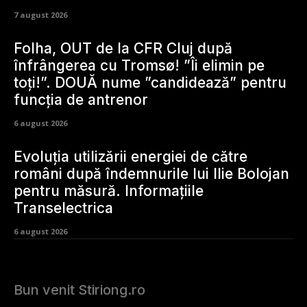
7 august 2026
Folha, OUT de la CFR Cluj după
înfrângerea cu Tromsø! ”Îi elimin pe
toți!”. DOUĂ nume ”candidează” pentru
funcția de antrenor
6 august 2026
Evoluția utilizării energiei de către
români după îndemnurile lui Ilie Bolojan
pentru măsură. Informațiile
Transelectrica
6 august 2026
Bun venit Stiriong.ro