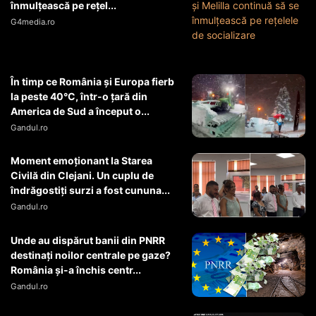
înmulţească pe reţel...
G4media.ro
În timp ce România și Europa fierb
la peste 40°C, într-o țară din
America de Sud a început o...
Gandul.ro
Moment emoționant la Starea
Civilă din Clejani. Un cuplu de
îndrăgostiți surzi a fost cununa...
Gandul.ro
Unde au dispărut banii din PNRR
destinați noilor centrale pe gaze?
România și-a închis centr...
Gandul.ro