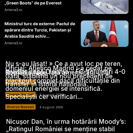
„Green Boots” de pe Everest
Antena3.ro
Ministrul turc de externe: Pactul de
apărare dintre Turcia, Pakistan şi
Arabia Saudită echiv...
Antena3.ro
Nu s-au lăsat! » Ce a avut loc pe teren,
Oficial: Atletico Madrid l-a cedat pe
imediat după Dinamo – FC Voluntari 4-0
Stiri Diverse:
România face față amenințării unui
Gata, stabilind un nou precedent de
blackout complet dacă dificultățile din
Diverse Noutati
8 august 2026
transfer în istoria națională.
domeniul energiei se intensifică.
Diverse Noutati
8 august 2026
Specialiștii cer verificări…
Diverse Noutati
8 august 2026
Nicușor Dan, în urma hotărârii Moody’s:
„Ratingul României se menține stabil