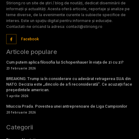
Stiriong.ro un site de știri / blog de noutăți, dedicat diseminării de
informații și actualități. Acesta oferă articole, reportaje și analize pe
teme diverse, de la evenimente curente la subiecte specifice de
interes. Este un spațiu digital pentru informare și educație.
Contactati-ne oricand la adresa: contact@stiriong.ro
Facebook
Articole populare
Cum putem aplica filosofia lui Schopenhauer în viața de zi cu zi?
23 februarie 2026
BREAKING: Trump ia în considerare cu adevărat retragerea SUA din
NATO. Decizia este „dincolo de a fi reconsiderată”. Ce acuzații face
președintele american.
1 aprilie 2026
Miuccia Prada. Povestea unei antreprenoare de Liga Campionilor
20 februarie 2026
Categorii