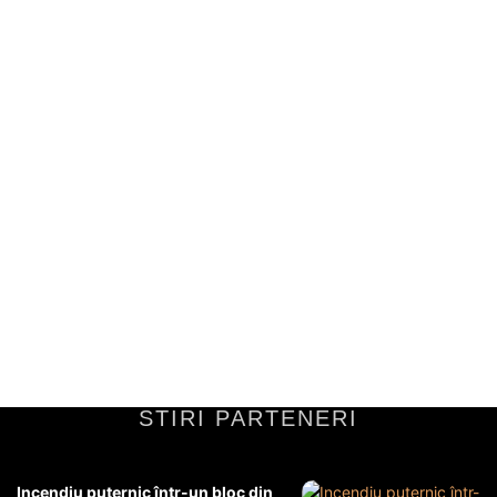
Jurist norvegian, după peliculă „Fjord”,
bazată pe cazul familiei Bodnariu:
„Analizați probele, nu campania de
promovare”
Influența filmului „Fjord” asupra percepției generaleFilmul „Fjord” a
exercitat o influență considerabilă asupra percepției generale,
aducând în discuție teme delicate legate de sistemul de...
Diverse Noutati
21 iunie 2026
STIRI PARTENERI
Incendiu puternic într-un bloc din