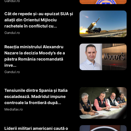
Gandul.ro
Cât de repede și-au epuizat SUA și
aliații din Orientul Mijlociu
rachetele în conflictul cu...
Gandul.ro
Reacția ministrului Alexandru
Nazare la decizia Moody’s de a
păstra România recomandată
inve...
Gandul.ro
Tensiunile dintre Spania și Italia
escaladează. Madridul impune
controale la frontieră după...
Mediafax.ro
Liderii militari americani caută o