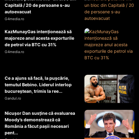
Capitală / 20 de persoane s-au
autoevacuat
G4media.ro
KazMunayGas intenţionează să
majoreze anul acesta exporturile
de petrol via BTC cu 31%
G4media.ro
Ce a ajuns să facă, la pușcărie,
temutul Bebino. Liderul interlop
bucureștean, trimis la ree...
Gandul.ro
Nicușor Dan susține că evaluarea
Moody’s demonstrează că
România a făcut pașii necesari
pent...