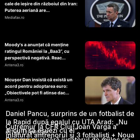
cale de ieșire din războiul din Iran:
Puterea aeriană are...
Mediafax.ro
Moody's a anunțat că menține
ratingul României la „Baa3”, cu
perspectivă negativă. Reac...
Antena3.ro
Nicușor Dan insistă că există un
acord pentru adoptarea euro:
„Obiectivele pot fi atinse dac...
Antena3.ro
Daniel Pancu, surprins de un fotbalist de
la Rapid după egalul cu UTA Arad: „Nu
Cutremur la CFR Cluj! Ioan Varga a
ai cum să eșuezi cu el”
Stiri Diverse:
înlăturat antrenorul și 3 fotbaliști + Noua
Dinamo cumpără jucătorul de mijloc pe