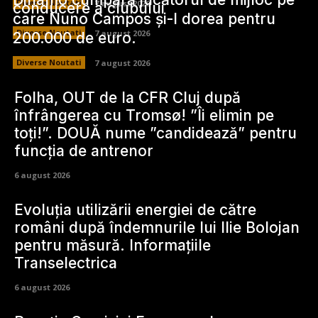
Diverse Noutati
7 august 2026
conducere a clubului
care Nuno Campos și-l dorea pentru
Diverse Noutati
7 august 2026
200.000 de euro.
Diverse Noutati
7 august 2026
Folha, OUT de la CFR Cluj după
înfrângerea cu Tromsø! ”Îi elimin pe
toți!”. DOUĂ nume ”candidează” pentru
funcția de antrenor
6 august 2026
Evoluția utilizării energiei de către
români după îndemnurile lui Ilie Bolojan
pentru măsură. Informațiile
Transelectrica
6 august 2026