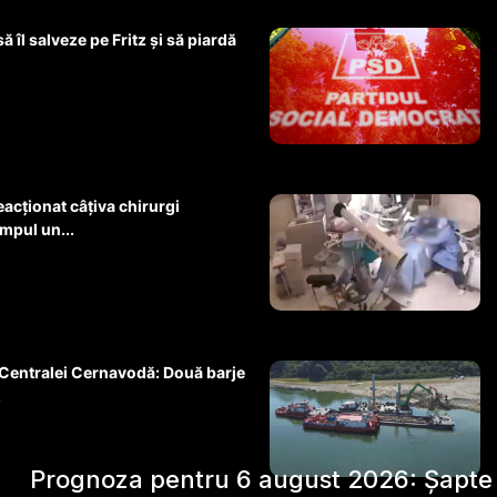
 îl salveze pe Fritz și să piardă
eacționat câțiva chirurgi
impul un...
Centralei Cernavodă: Două barje
.
Prognoza pentru 6 august 2026: Șapte