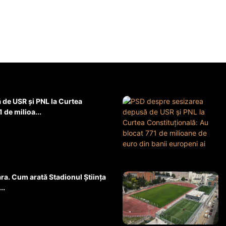
de USR și PNL la Curtea
 de milioa...
ara. Cum arată Stadionul Știința
..