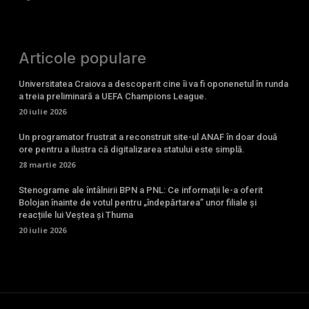
Articole populare
Universitatea Craiova a descoperit cine îi va fi oponenetul în runda
a treia preliminară a UEFA Champions League.
20 iulie 2026
Un programator frustrat a reconstruit site-ul ANAF în doar două
ore pentru a ilustra că digitalizarea statului este simplă.
28 martie 2026
Stenograme ale întâlnirii BPN a PNL: Ce informații le-a oferit
Bolojan înainte de votul pentru „îndepărtarea” unor filiale și
reacțiile lui Veștea și Thuma
20 iulie 2026