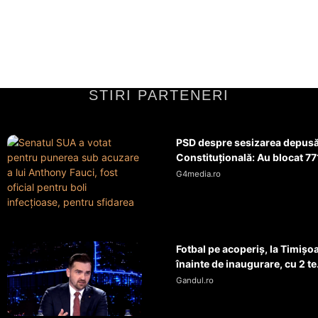
STIRI PARTENERI
PSD despre sesizarea depusă 
Constituțională: Au blocat 771
G4media.ro
Fotbal pe acoperiș, la Timișo
înainte de inaugurare, cu 2 te.
Gandul.ro