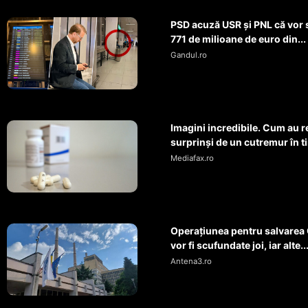
PSD acuză USR și PNL că vor să
771 de milioane de euro din...
Gandul.ro
Imagini incredibile. Cum au r
surprinși de un cutremur în t
Mediafax.ro
Operaţiunea pentru salvarea 
vor fi scufundate joi, iar alte..
Antena3.ro