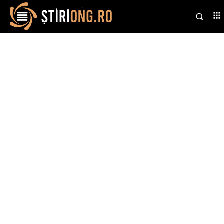
Stiri si noutati despre:
populație