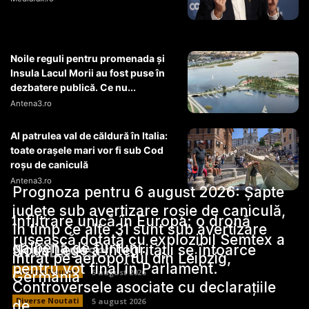
Noile reguli pentru promenada și
Insula Lacul Morii au fost puse în
dezbatere publică. Ce nu...
Antena3.ro
Al patrulea val de căldură în Italia:
toate orașele mari vor fi sub Cod
roșu de caniculă
Antena3.ro
Prognoza pentru 6 august 2026: Șapte
județe sub avertizare roșie de caniculă,
Infiltrare unică în Europa: o dronă
în timp ce alte 31 sunt sub avertizare
rusească dotată cu explozibil Semtex a
galbenă de furtuni.
Stiri Diverse:
Noua Lege a Integrității se întoarce
intrat pe aeroportul din Leipzig,
pentru vot final în Parlament.
Diverse Noutati
5 august 2026
Germania
Controversele asociate cu declarațiile
Diverse Noutati
5 august 2026
de…