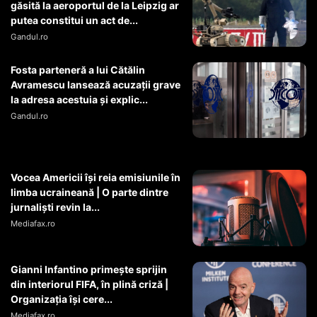
găsită la aeroportul de la Leipzig ar
putea constitui un act de...
Gandul.ro
Fosta parteneră a lui Cătălin
Avramescu lansează acuzații grave
la adresa acestuia și explic...
Gandul.ro
Vocea Americii își reia emisiunile în
limba ucraineană | O parte dintre
jurnaliști revin la...
Mediafax.ro
Gianni Infantino primește sprijin
din interiorul FIFA, în plină criză |
Organizația își cere...
Mediafax.ro