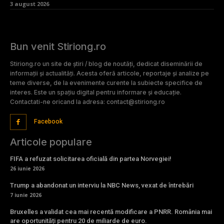
3 august 2026
Bun venit Stiriong.ro
Stiriong.ro un site de știri / blog de noutăți, dedicat diseminării de
informații și actualități. Acesta oferă articole, reportaje și analize pe
teme diverse, de la evenimente curente la subiecte specifice de
interes. Este un spațiu digital pentru informare și educație.
Contactati-ne oricand la adresa: contact@stiriong.ro
Facebook
Articole populare
FIFA a refuzat solicitarea oficială din partea Norvegiei!
26 iunie 2026
Trump a abandonat un interviu la NBC News, vexat de întrebări
7 iunie 2026
Bruxelles a validat cea mai recentă modificare a PNRR. România mai
are oportunități pentru 20 de miliarde de euro.