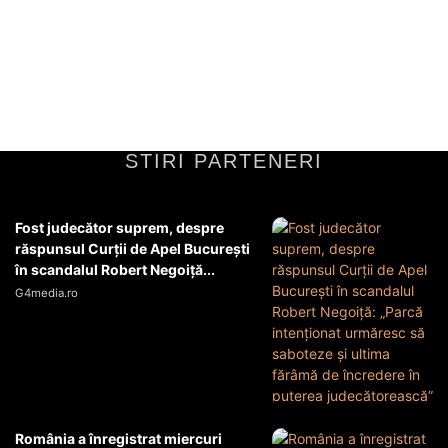
Situația curentă pe câmpul de luptăPe câmpul de luptă din Orientul
Mijlociu, tensiunile continuă să se intensifice pe măsură ce forțele
militare ale diferitelor...
Diverse Noutati
29 martie 2026
STIRI PARTENERI
Fost judecător suprem, despre
răspunsul Curții de Apel București
în scandalul Robert Negoiță...
G4media.ro
România a înregistrat miercuri