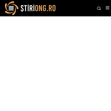
Stiri si noutati despre:
muniție