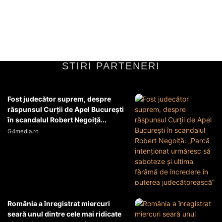
urma unui proces riguros de evaluare, în care au fost examinate
capacitățile sale tehnice, experiența în...
Diverse Noutati
7 iulie 2026
STIRI PARTENERI
Fost judecător suprem, despre
răspunsul Curții de Apel București
în scandalul Robert Negoiță...
G4media.ro
România a înregistrat miercuri
seară unul dintre cele mai ridicate