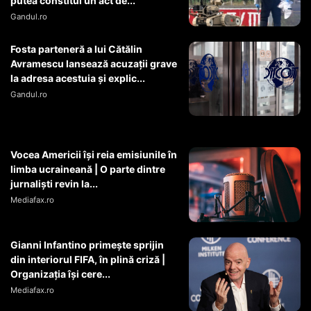
putea constitui un act de...
Gandul.ro
Fosta parteneră a lui Cătălin
Avramescu lansează acuzații grave
la adresa acestuia și explic...
Gandul.ro
Vocea Americii își reia emisiunile în
limba ucraineană | O parte dintre
jurnaliști revin la...
Mediafax.ro
Gianni Infantino primește sprijin
din interiorul FIFA, în plină criză |
Organizația își cere...
Mediafax.ro