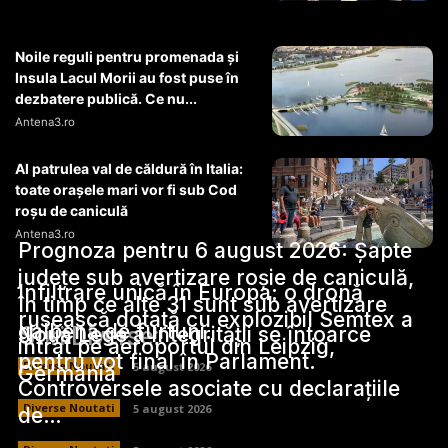
Noile reguli pentru promenada și
Insula Lacul Morii au fost puse în
dezbatere publică. Ce nu...
Antena3.ro
Al patrulea val de căldură în Italia:
toate orașele mari vor fi sub Cod
roșu de caniculă
Antena3.ro
Prognoza pentru 6 august 2026: Șapte
județe sub avertizare roșie de caniculă,
Infiltrare unică în Europa: o dronă
în timp ce alte 31 sunt sub avertizare
rusească dotată cu explozibil Semtex a
galbenă de furtuni.
Stiri Diverse:
Noua Lege a Integrității se întoarce
intrat pe aeroportul din Leipzig,
pentru vot final în Parlament.
Diverse Noutati
5 august 2026
Germania
Controversele asociate cu declarațiile
Diverse Noutati
5 august 2026
de…