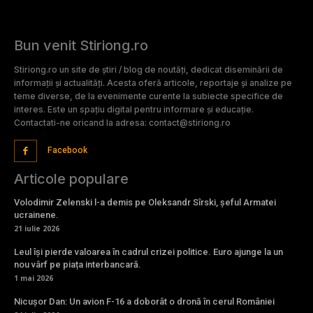
Bun venit Stiriong.ro
Stiriong.ro un site de știri / blog de noutăți, dedicat diseminării de
informații și actualități. Acesta oferă articole, reportaje și analize pe
teme diverse, de la evenimente curente la subiecte specifice de
interes. Este un spațiu digital pentru informare și educație.
Contactati-ne oricand la adresa: contact@stiriong.ro
Facebook
Articole populare
Volodimir Zelenski l-a demis pe Oleksandr Sîrski, șeful Armatei
ucrainene.
21 iulie 2026
Leul își pierde valoarea în cadrul crizei politice. Euro ajunge la un
nou vârf pe piața interbancară.
1 mai 2026
Nicușor Dan: Un avion F-16 a doborât o dronă în cerul României