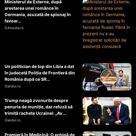
Ministerul de Externe, după
arestarea unei românce în
Germania, acuzată de spionaj în
favoar...
G4media.ro
Un politician de top din Libia a dat
în judecată Poliția de Frontieră din
România după ce SR...
Gandul.ro
Trump neagă zvonurile despre
penuria de muniție, dar refuză să
trimită rachete Ucrainei: „Av...
Gandul.ro
Premieră în Medicină: O echipă de