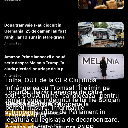
Mediafax.ro
Două tramvaie s-au ciocnit în
Germania. 25 de oameni au fost
răniți, iar 10 sunt în stare gravă
Antena3.ro
Amazon Prime lansează o nouă
serie despre Melania Trump, în
ciuda pierderilor uriașe de la p...
Antena3.ro
Folha, OUT de la CFR Cluj după
înfrângerea cu Tromsø! ”Îi elimin pe
Evoluția utilizării energiei de către
toți!”. DOUĂ nume ”candidează” pentru
români după îndemnurile lui Ilie Bolojan
funcția de antrenor
Stiri Diverse:
Reacția Comisiei Europene la
pentru măsură. Informațiile
schimbările aduse de Parlament în
Diverse Noutati
6 august 2026
Transelectrica
legătură cu legislația de decarbonizare.
Diverse Noutati
6 august 2026
Analiza efectelor asupra PNRR.