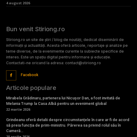
4 august 2026
Bun venit Stiriong.ro
Stiriong.ro un site de știri / blog de noutăți, dedicat diseminării de
informații și actualități. Acesta oferă articole, reportaje și analize pe
teme diverse, de la evenimente curente la subiecte specifice de
interes. Este un spațiu digital pentru informare și educație.
Contactati-ne oricand la adresa: contact@stiriong.ro
Facebook
Articole populare
Mirabela Grădinaru, partenera lui Nicușor Dan, a fost invitată de
Melania Trump la Casa Albă pentru un eveniment global
22 martie 2026
Grindeanu oferă detalii despre circumstanțele în care ar fi de acord
să preia funcția de prim-ministru. Părerea sa privind rolul său în
Cameră…
20 aprilie 2026