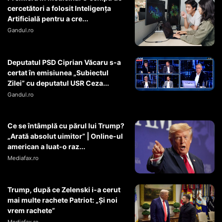
cercetători a folosit Inteligența
Artificială pentru a cre...
Gandul.ro
Deputatul PSD Ciprian Văcaru s-a
certat în emisiunea „Subiectul
Zilei” cu deputatul USR Ceza...
Gandul.ro
Ce se întâmplă cu părul lui Trump?
„Arată absolut uimitor” | Online-ul
american a luat-o raz...
Mediafax.ro
Trump, după ce Zelenski i-a cerut
mai multe rachete Patriot: „Și noi
vrem rachete”