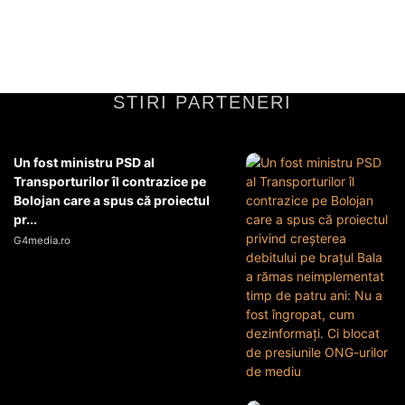
cu un diametru de 1,5...
Diverse Noutati
16 mai 2026
STIRI PARTENERI
Un fost ministru PSD al
Transporturilor îl contrazice pe
Bolojan care a spus că proiectul
pr...
G4media.ro