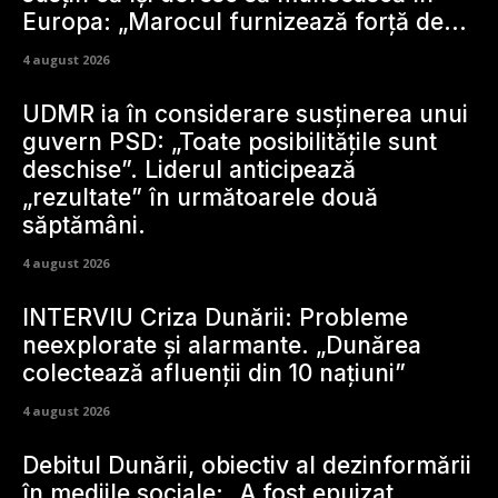
Europa: „Marocul furnizează forță de...
4 august 2026
UDMR ia în considerare susținerea unui
guvern PSD: „Toate posibilitățile sunt
deschise”. Liderul anticipează
„rezultate” în următoarele două
săptămâni.
4 august 2026
INTERVIU Criza Dunării: Probleme
neexplorate și alarmante. „Dunărea
colectează afluenții din 10 națiuni”
4 august 2026
Debitul Dunării, obiectiv al dezinformării
în mediile sociale: „A fost epuizat,