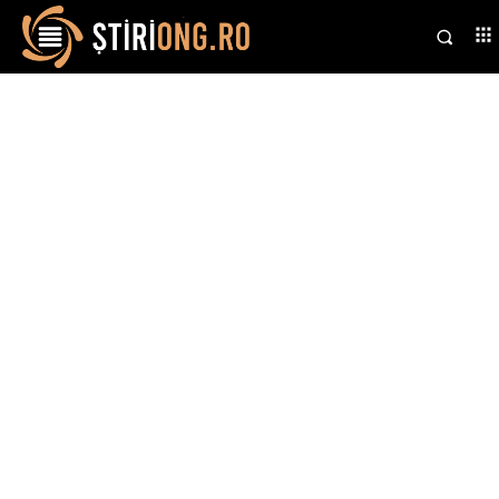
Stiri si noutati despre:
meciuri