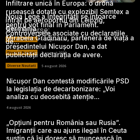
Infiltrare unică în Europa: o dronă
rusească dotată cu explozibil Semtex a
Noua Lege a Integrității se întoarce
intrat pe aeroportul din Leipzig,
pentru vot final în Parlament.
Germania
Stiri Diverse:
Controversele asociate cu declarațiile
Mirabela Grădinaru, partenera de viață a
Diverse Noutati
5 august 2026
de…
președintelui Nicușor Dan, a dat
Diverse Noutati
5 august 2026
publicității declarația de avere.
Diverse Noutati
5 august 2026
Nicușor Dan contestă modificările PSD
la legislația de decarbonizare: „Voi
analiza cu deosebită atenție…
4 august 2026
„Opțiuni pentru România sau Rusia”.
Imigranții care au ajuns ilegal în Ceuta
susțin că își doresc să muncească în