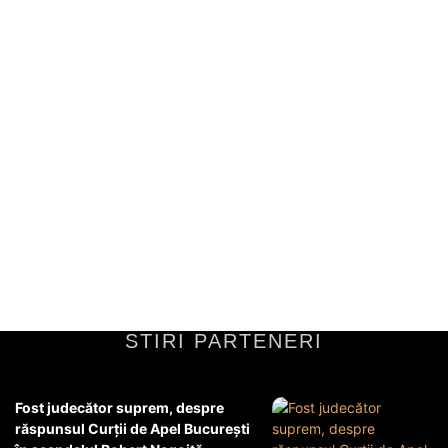
Echipa națională a României pentru faza
play-off a CM 2026 | FEDERAȚIA
ROMÂNĂ DE FOTBAL
Structura echipeiComponența echipei României pentru play-off-ul
CM 2026 este formată dintr-un amalgam de jucători cu experiență și
tineri promițători, selecționați cu grijă pentru a...
Diverse Noutati
20 martie 2026
STIRI PARTENERI
Fost judecător suprem, despre
răspunsul Curții de Apel București