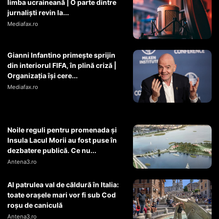
limba ucraineană | O parte dintre
jurnaliști revin la...
Mediafax.ro
Gianni Infantino primește sprijin
din interiorul FIFA, în plină criză |
Organizația își cere...
Mediafax.ro
Noile reguli pentru promenada și
Insula Lacul Morii au fost puse în
dezbatere publică. Ce nu...
Antena3.ro
Al patrulea val de căldură în Italia:
toate orașele mari vor fi sub Cod
roșu de caniculă
Antena3.ro