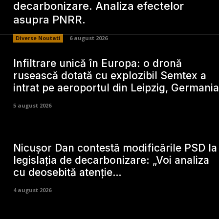
decarbonizare. Analiza efectelor
asupra PNRR.
Diverse Noutati
6 august 2026
Infiltrare unică în Europa: o dronă
rusească dotată cu explozibil Semtex a
intrat pe aeroportul din Leipzig, Germania
5 august 2026
Nicușor Dan contestă modificările PSD la
legislația de decarbonizare: „Voi analiza
cu deosebită atenție…
4 august 2026