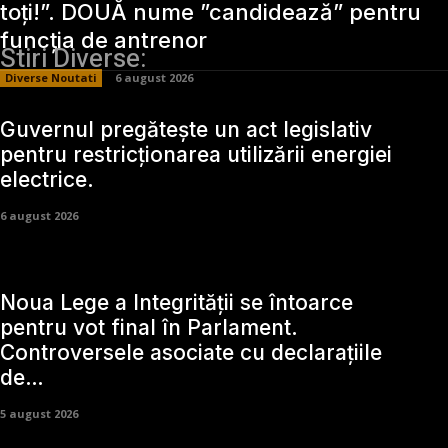
toți!”. DOUĂ nume ”candidează” pentru
funcția de antrenor
Stiri Diverse:
Diverse Noutati
6 august 2026
Guvernul pregătește un act legislativ
pentru restricționarea utilizării energiei
electrice.
6 august 2026
Noua Lege a Integrității se întoarce
pentru vot final în Parlament.
Controversele asociate cu declarațiile
de…
5 august 2026