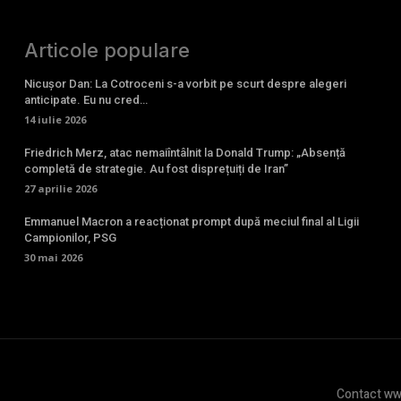
Articole populare
Nicușor Dan: La Cotroceni s-a vorbit pe scurt despre alegeri
anticipate. Eu nu cred…
14 iulie 2026
Friedrich Merz, atac nemaiîntâlnit la Donald Trump: „Absență
completă de strategie. Au fost disprețuiți de Iran”
27 aprilie 2026
Emmanuel Macron a reacționat prompt după meciul final al Ligii
Campionilor, PSG
30 mai 2026
Contact www