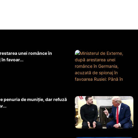
arestarea unei românce în
în favoar...
 penuria de muniție, dar refuză
v...