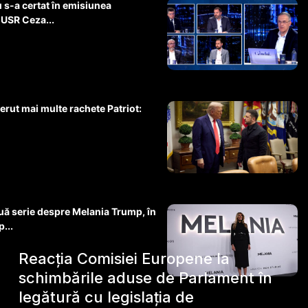
 s-a certat în emisiunea
 USR Ceza...
erut mai multe rachete Patriot:
ă serie despre Melania Trump, în
p...
Reacția Comisiei Europene la
schimbările aduse de Parlament în
legătură cu legislația de