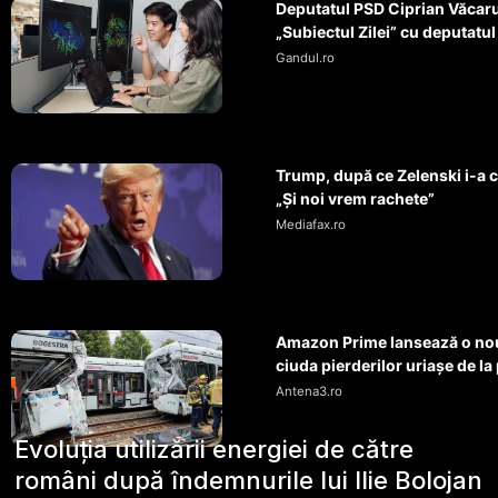
Deputatul PSD Ciprian Văcaru
„Subiectul Zilei” cu deputatul
Gandul.ro
Trump, după ce Zelenski i-a c
„Și noi vrem rachete”
Mediafax.ro
Amazon Prime lansează o nou
ciuda pierderilor uriașe de la 
Antena3.ro
Evoluția utilizării energiei de către
români după îndemnurile lui Ilie Bolojan