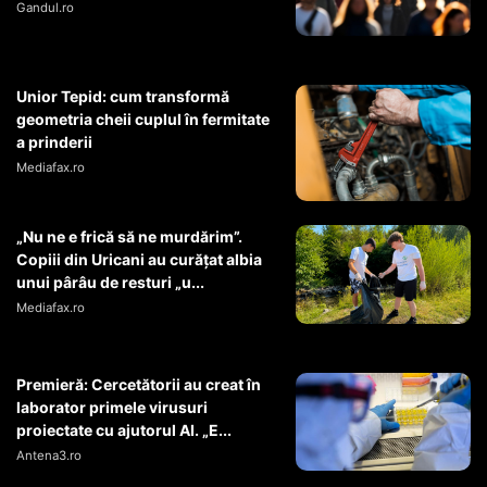
Gandul.ro
Unior Tepid: cum transformă
geometria cheii cuplul în fermitate
a prinderii
Mediafax.ro
„Nu ne e frică să ne murdărim”.
Copiii din Uricani au curățat albia
unui pârâu de resturi „u...
Mediafax.ro
Premieră: Cercetătorii au creat în
laborator primele virusuri
proiectate cu ajutorul AI. „E...
Antena3.ro