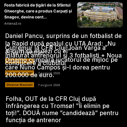
Fosta fabrică de țigări de la Sfântul
Gheorghe, care a produs Carpați și
Snagov, devine cent...
Antena3.ro
Daniel Pancu, surprins de un fotbalist de
la Rapid după egalul cu UTA Arad: „Nu
Cutremur la CFR Cluj! Ioan Varga a
ai cum să eșuezi cu el”
Stiri Diverse:
înlăturat antrenorul și 3 fotbaliști + Noua
Dinamo cumpără jucătorul de mijloc pe
Diverse Noutati
7 august 2026
conducere a clubului
care Nuno Campos și-l dorea pentru
Diverse Noutati
7 august 2026
200.000 de euro.
Diverse Noutati
7 august 2026
Folha, OUT de la CFR Cluj după
înfrângerea cu Tromsø! ”Îi elimin pe
toți!”. DOUĂ nume ”candidează” pentru
funcția de antrenor