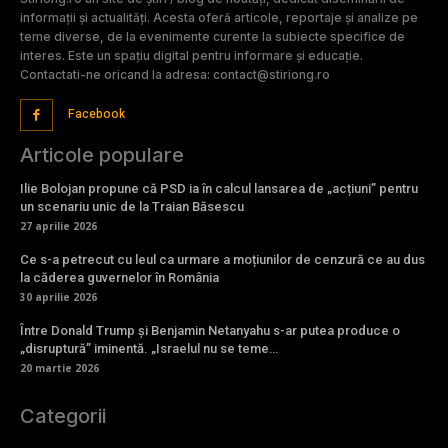
informații și actualități. Acesta oferă articole, reportaje și analize pe
teme diverse, de la evenimente curente la subiecte specifice de
interes. Este un spațiu digital pentru informare și educație.
Contactati-ne oricand la adresa: contact@stiriong.ro
Facebook
Articole populare
Ilie Bolojan propune că PSD ia în calcul lansarea de „acțiuni” pentru
un scenariu unic de la Traian Băsescu
27 aprilie 2026
Ce s-a petrecut cu leul ca urmare a moțiunilor de cenzură ce au dus
la căderea guvernelor în România
30 aprilie 2026
Între Donald Trump și Benjamin Netanyahu s-ar putea produce o
„disruptură” iminentă. „Israelul nu se teme…
20 martie 2026
Categorii