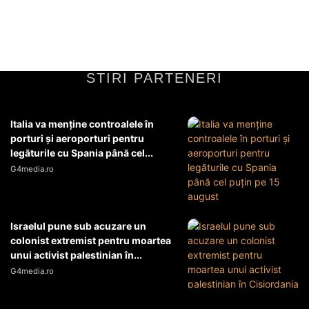
fictive care au avut un...
Diverse Noutati
17 iunie 2026
STIRI PARTENERI
Italia va menţine controalele în
porturi şi aeroporturi pentru
legăturile cu Spania până cel...
G4media.ro
Israelul pune sub acuzare un
colonist extremist pentru moartea
unui activist palestinian în...
G4media.ro