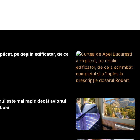
licat, pe deplin edificator, de ce
nul este mai rapid decât avionul.
 bani