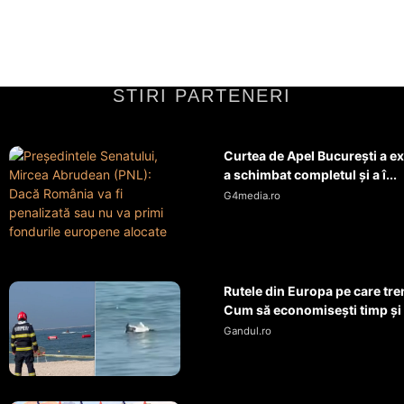
STIRI PARTENERI
Curtea de Apel București a exp
a schimbat completul și a î...
G4media.ro
Rutele din Europa pe care tre
Cum să economisești timp și
Gandul.ro