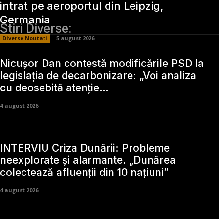
intrat pe aeroportul din Leipzig,
Germania
Stiri Diverse:
Diverse Noutati
5 august 2026
Nicușor Dan contestă modificările PSD la
legislația de decarbonizare: „Voi analiza
cu deosebită atenție…
4 august 2026
INTERVIU Criza Dunării: Probleme
neexplorate și alarmante. „Dunărea
colectează afluenții din 10 națiuni”
4 august 2026