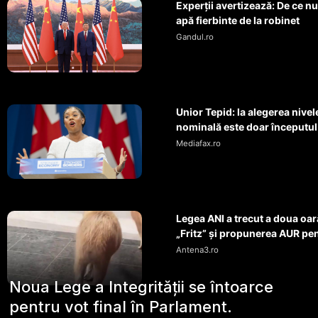
Experții avertizează: De ce nu
apă fierbinte de la robinet
Gandul.ro
Unior Tepid: la alegerea nivele
nominală este doar începutul
Mediafax.ro
Legea ANI a trecut a doua o
„Fritz” și propunerea AUR pen
Antena3.ro
Noua Lege a Integrității se întoarce
pentru vot final în Parlament.