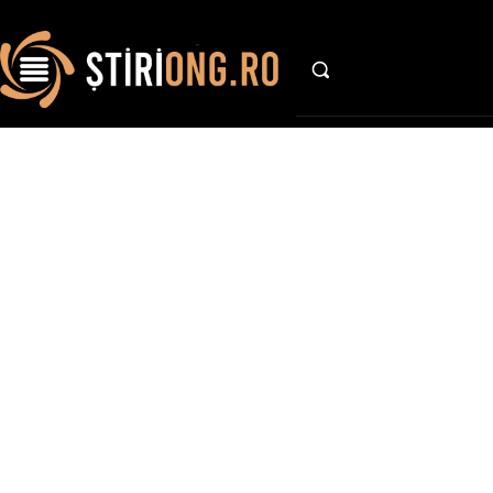
AFACE
St