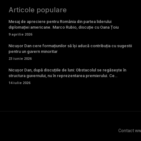
Articole populare
Mesaj de apreciere pentru România din partea liderului
diplomației americane. Marco Rubio, discuție cu Oana Țoiu
9 aprilie 2026
Nicușor Dan cere formațiunilor să își aducă contribuția cu sugestii
pentru un guvern minoritar
23 iunie 2026
Nicușor Dan, după discuțiile de luni: Obstacolul se regăsește în
structura guvernului, nu în reprezentarea premierului. Ce…
14 iulie 2026
Contact www