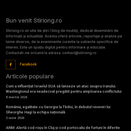
Bun venit Stiriong.ro
Stiriong.ro un site de știri / blog de noutăți, dedicat diseminării de
informații și actualități. Acesta oferă articole, reportaje și analize pe
teme diverse, de la evenimente curente la subiecte specifice de
interes. Este un spațiu digital pentru informare și educație.
Contactati-ne oricand la adresa: contact@stiriong.ro
Facebook
Articole populare
Cum a influențat Israelul SUA să lanseze un atac asupra Iranului.
Washingtonul era neadecvat pregătit pentru amploarea conflictului.
8 martie 2026
România, egalitate cu Georgia la Tbilisi, în debutul reveniri lui
Gheorghe Hagi la echipa națională
2 iunie 2026
ANM: Alertă cod roșu în Cluj și cod portocaliu de furtuni în diferite