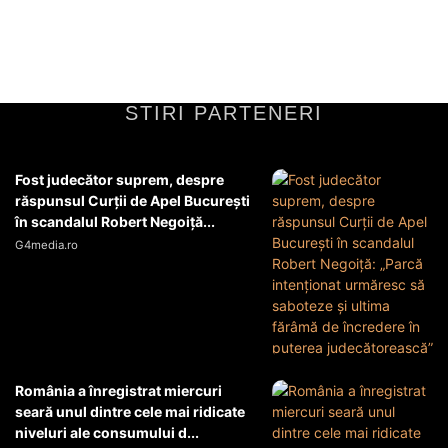
tensiunilor internaționale și de...
Diverse Noutati
11 martie 2026
STIRI PARTENERI
Fost judecător suprem, despre
răspunsul Curții de Apel București
în scandalul Robert Negoiță...
G4media.ro
România a înregistrat miercuri
seară unul dintre cele mai ridicate
niveluri ale consumului d...