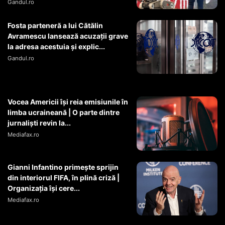
Gandul.ro
Fosta parteneră a lui Cătălin
Avramescu lansează acuzații grave
la adresa acestuia și explic...
Gandul.ro
Vocea Americii își reia emisiunile în
limba ucraineană | O parte dintre
jurnaliști revin la...
Mediafax.ro
Gianni Infantino primește sprijin
din interiorul FIFA, în plină criză |
Organizația își cere...
Mediafax.ro