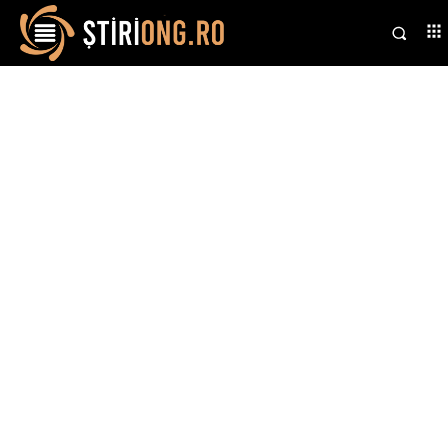
Stiri si noutati despre:
Kogălniceanu