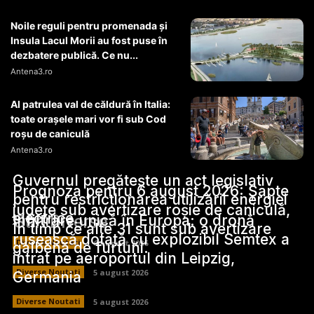
Noile reguli pentru promenada și
Insula Lacul Morii au fost puse în
dezbatere publică. Ce nu...
Antena3.ro
Al patrulea val de căldură în Italia:
toate orașele mari vor fi sub Cod
roșu de caniculă
Antena3.ro
Guvernul pregătește un act legislativ
Prognoza pentru 6 august 2026: Șapte
pentru restricționarea utilizării energiei
județe sub avertizare roșie de caniculă,
electrice.
Stiri Diverse:
Infiltrare unică în Europa: o dronă
în timp ce alte 31 sunt sub avertizare
rusească dotată cu explozibil Semtex a
Diverse Noutati
6 august 2026
galbenă de furtuni.
intrat pe aeroportul din Leipzig,
Diverse Noutati
5 august 2026
Germania
Diverse Noutati
5 august 2026