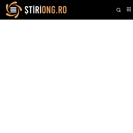
Stiri si noutati despre:
investigații