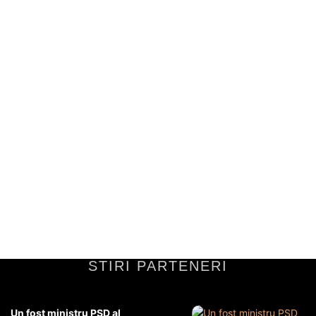
Clădirea degradată din București care
găzduiește sediul social al 650 de
companii, dintre care unele sunt
investigate de DNA.
istoricul clădiriiSituată în centrul Bucureștiului, clădirea dispune de o
istorie bogată ce se întinde pe parcursul mai multor decenii.
Construirea sa a început la...
Diverse Noutati
13 mai 2026
STIRI PARTENERI
Un fost ministru PSD al