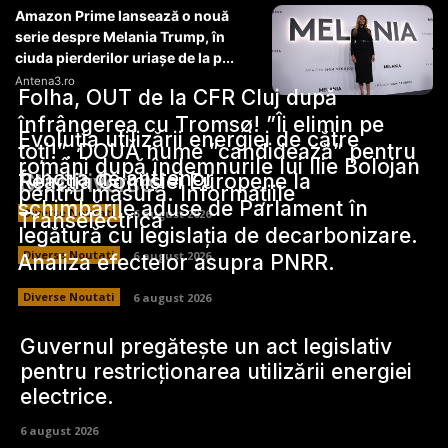
Amazon Prime lansează o nouă
serie despre Melania Trump, în
ciuda pierderilor uriașe de la p...
Antena3.ro
Folha, OUT de la CFR Cluj după
înfrângerea cu Tromsø! ”Îi elimin pe
Evoluția utilizării energiei de către
toți!”. DOUĂ nume ”candidează” pentru
români după îndemnurile lui Ilie Bolojan
funcția de antrenor
Stiri Diverse:
Reacția Comisiei Europene la
pentru măsură. Informațiile
schimbările aduse de Parlament în
Diverse Noutati
6 august 2026
Transelectrica
legătură cu legislația de decarbonizare.
Diverse Noutati
6 august 2026
Analiza efectelor asupra PNRR.
Diverse Noutati
6 august 2026
Guvernul pregătește un act legislativ
pentru restricționarea utilizării energiei
electrice.
6 august 2026