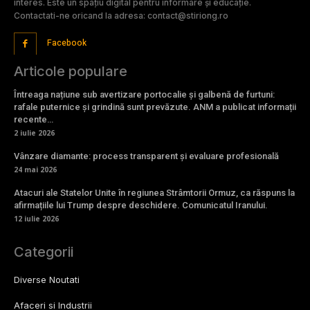
interes. Este un spațiu digital pentru informare și educație.
Contactati-ne oricand la adresa: contact@stiriong.ro
Facebook
Articole populare
Întreaga națiune sub avertizare portocalie și galbenă de furtuni:
rafale puternice și grindină sunt prevăzute. ANM a publicat informații
recente…
2 iulie 2026
Vânzare diamante: process transparent și evaluare profesională
24 mai 2026
Atacuri ale Statelor Unite în regiunea Strâmtorii Ormuz, ca răspuns la
afirmațiile lui Trump despre deschidere. Comunicatul Iranului.
12 iulie 2026
Categorii
Diverse Noutati
Afaceri si Industrii