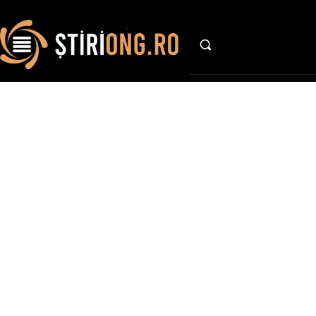
AFACE
St