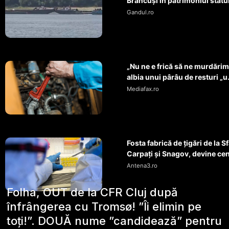
Brâncuși în patrimoniul statul
Gandul.ro
„Nu ne e frică să ne murdărim”
albia unui pârâu de resturi „u.
Mediafax.ro
Fosta fabrică de țigări de la
Carpați și Snagov, devine cent
Antena3.ro
Folha, OUT de la CFR Cluj după
înfrângerea cu Tromsø! ”Îi elimin pe
toți!”. DOUĂ nume ”candidează” pentru