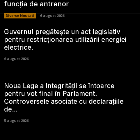
funcția de antrenor
Diverse Noutati
6 august 2026
Guvernul pregătește un act legislativ
pentru restricționarea utilizării energiei
electrice.
6 august 2026
Noua Lege a Integrității se întoarce
pentru vot final în Parlament.
Controversele asociate cu declarațiile
de…
5 august 2026