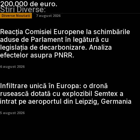
200.000 de euro.
Stiri Diverse:
Diverse Noutati
7 august 2026
Reacția Comisiei Europene la schimbările
aduse de Parlament în legătură cu
legislația de decarbonizare. Analiza
efectelor asupra PNRR.
6 august 2026
Infiltrare unică în Europa: o dronă
rusească dotată cu explozibil Semtex a
intrat pe aeroportul din Leipzig, Germania
5 august 2026