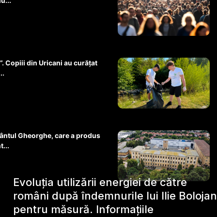
u...
. Copiii din Uricani au curățat
..
 Sfântul Gheorghe, care a produs
...
Evoluția utilizării energiei de către
români după îndemnurile lui Ilie Bolojan
pentru măsură. Informațiile