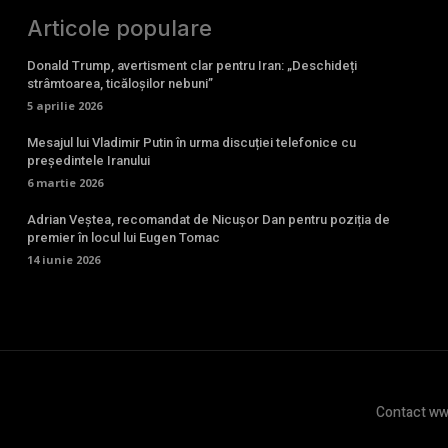
Articole populare
Donald Trump, avertisment clar pentru Iran: „Deschideți
strâmtoarea, ticăloșilor nebuni”
5 aprilie 2026
Mesajul lui Vladimir Putin în urma discuției telefonice cu
președintele Iranului
6 martie 2026
Adrian Veștea, recomandat de Nicușor Dan pentru poziția de
premier în locul lui Eugen Tomac
14 iunie 2026
Contact www