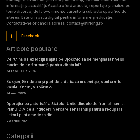
informații și actualități. Acesta oferă articole, reportaje și analize pe
teme diverse, de la evenimente curente la subiecte specifice de
interes. Este un spațiu digital pentru informare și educație.
Contactati-ne oricand la adresa: contact@stiriong.ro
Facebook
Articole populare
Ce rutină de exerciții îl ajută pe Djokovic să se mențină la nivelul
maxim de performanță pentru vârsta lui?
24 februarie 2026
Bolojan, Grindeanu și partidele de bază în sondaje, conform lui
Vasile Dîncu: „A apărut o…
14 mai 2026
Operațiunea „istorică” a Statelor Unite dincolo de frontul inamic:
Planul CIA de a induceri în eroare Teheranul pentru a recupera
ultimul pilot american din...
5 aprilie 2026
Categorii