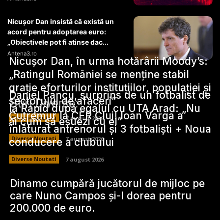
Nicușor Dan insistă că există un
acord pentru adoptarea euro:
„Obiectivele pot fi atinse dac...
Antena3.ro
Nicușor Dan, în urma hotărârii Moody’s:
„Ratingul României se menține stabil
grație eforturilor instituțiilor, populației și
Daniel Pancu, surprins de un fotbalist de
sectorului de afaceri”
Stiri Diverse:
la Rapid după egalul cu UTA Arad: „Nu
Cutremur la CFR Cluj! Ioan Varga a
Diverse Noutati
7 august 2026
ai cum să eșuezi cu el”
înlăturat antrenorul și 3 fotbaliști + Noua
Diverse Noutati
7 august 2026
conducere a clubului
Diverse Noutati
7 august 2026
Dinamo cumpără jucătorul de mijloc pe
care Nuno Campos și-l dorea pentru
200.000 de euro.