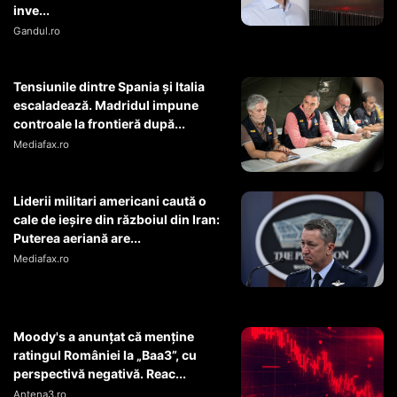
inve...
Gandul.ro
Tensiunile dintre Spania și Italia
escaladează. Madridul impune
controale la frontieră după...
Mediafax.ro
Liderii militari americani caută o
cale de ieșire din războiul din Iran:
Puterea aeriană are...
Mediafax.ro
Moody's a anunțat că menține
ratingul României la „Baa3”, cu
perspectivă negativă. Reac...
Antena3.ro