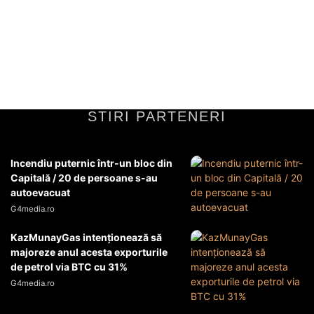
Inteligența Artificială (IA) a evoluat spectaculos în ultimii ani.
Modelele de limbaj, algoritmii de recunoaștere a imaginilor și roboții
autonomi au ajuns să facă...
ITC
24 februarie 2026
STIRI PARTENERI
Incendiu puternic într-un bloc din
Capitală / 20 de persoane s-au
autoevacuat
G4media.ro
KazMunayGas intenţionează să
majoreze anul acesta exporturile
de petrol via BTC cu 31%
G4media.ro