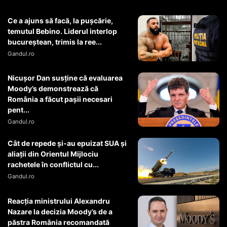
Ce a ajuns să facă, la pușcărie,
temutul Bebino. Liderul interlop
bucureștean, trimis la ree...
Gandul.ro
Nicușor Dan susține că evaluarea
Moody’s demonstrează că
România a făcut pașii necesari
pent...
Gandul.ro
Cât de repede și-au epuizat SUA și
aliații din Orientul Mijlociu
rachetele în conflictul cu...
Gandul.ro
Reacția ministrului Alexandru
Nazare la decizia Moody’s de a
păstra România recomandată