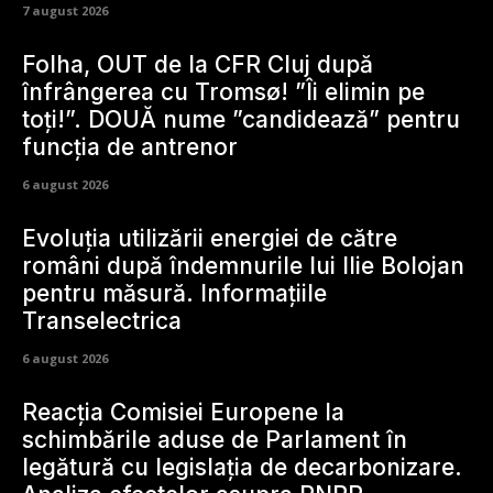
7 august 2026
Folha, OUT de la CFR Cluj după
înfrângerea cu Tromsø! ”Îi elimin pe
toți!”. DOUĂ nume ”candidează” pentru
funcția de antrenor
6 august 2026
Evoluția utilizării energiei de către
români după îndemnurile lui Ilie Bolojan
pentru măsură. Informațiile
Transelectrica
6 august 2026
Reacția Comisiei Europene la
schimbările aduse de Parlament în
legătură cu legislația de decarbonizare.