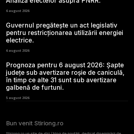
Analiza efectelor asupra PNRR.
6 august 2026
Guvernul pregătește un act legislativ
pentru restricționarea utilizării energiei
electrice.
6 august 2026
Prognoza pentru 6 august 2026: Șapte
județe sub avertizare roșie de caniculă,
în timp ce alte 31 sunt sub avertizare
galbenă de furtuni.
5 august 2026
Bun venit Stiriong.ro
Stiriong.ro un site de știri / blog de noutăți, dedicat diseminării de