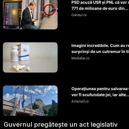
PSD acuză USR și PNL că vor să
771 de milioane de euro din...
Gandul.ro
Imagini incredibile. Cum au r
surprinși de un cutremur în t
Mediafax.ro
Operaţiunea pentru salvarea 
vor fi scufundate joi, iar alte..
Antena3.ro
Guvernul pregătește un act legislativ