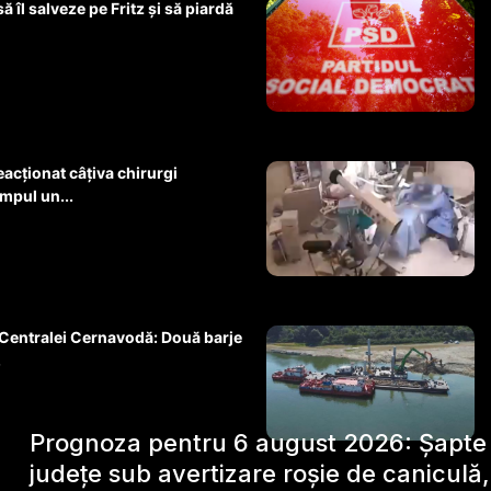
 îl salveze pe Fritz și să piardă
eacționat câțiva chirurgi
impul un...
Centralei Cernavodă: Două barje
.
Prognoza pentru 6 august 2026: Șapte
județe sub avertizare roșie de caniculă,