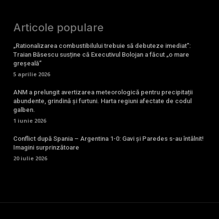
Articole populare
„Rationalizarea combustibilului trebuie să debuteze imediat”:
Traian Băsescu susține că Executivul Bolojan a făcut „o mare
greșeală”
5 aprilie 2026
ANM a prelungit avertizarea meteorologică pentru precipitații
abundente, grindină și furtuni. Harta regiuni afectate de codul
galben.
1 iunie 2026
Conflict după Spania – Argentina 1-0: Gavi și Paredes s-au întâlnit!
Imagini surprinzătoare
20 iulie 2026