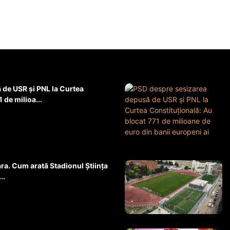
de USR și PNL la Curtea
 de milioa...
ara. Cum arată Stadionul Știința
..